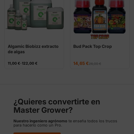
Algamic Biobizz extracto
Bud Pack Top Crop
de algas
El
El
Rango
14,65
€
11,00
€
-
122,00
€
26,00
€
precio
precio
de
original
actual
precios:
era:
es:
desde
26,00 €.
14,65 €.
11,00 €
hasta
122,00 €
¿Quieres convertirte en
Master Grower?
Nuestro ingeniero agrónomo
te enseña todos los trucos
para hacerlo como un Pro.