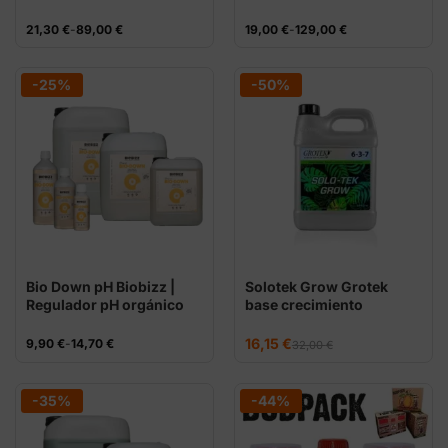
floración
Rango
Rango
21,30
€
-
89,00
€
19,00
€
-
129,00
€
de
de
precios:
precios:
desde
desde
21,30 €
19,00 €
-25%
-50%
hasta
hasta
89,00 €
129,00 €
Bio Down pH Biobizz |
Solotek Grow Grotek
Regulador pH orgánico
base crecimiento
El
El
Rango
16,15
€
9,90
€
-
14,70
€
32,00
€
precio
precio
de
original
actual
precios:
era:
es:
desde
32,00 €.
16,15 €.
9,90 €
-35%
-44%
hasta
14,70 €