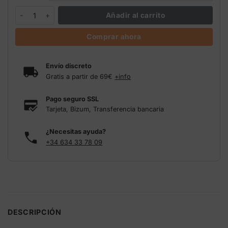
Liquid Silicon Growth Technology cantidad
Añadir al carrito
Comprar ahora
Envío discreto
Gratis a partir de 69€
+info
Pago seguro SSL
Tarjeta, Bizum, Transferencia bancaria
¿Necesitas ayuda?
+34 634 33 78 09
DESCRIPCIÓN