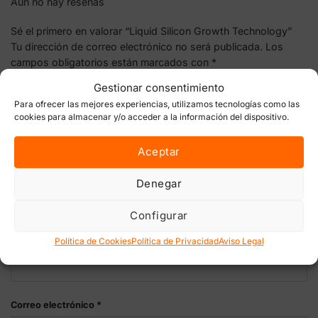
Aún no hay reseñas
Sé el primero en valorar “Liquid Silicon Growth Technology”
Tu dirección de correo electrónico no será publicada.
Los
campos obligatorios están marcados con
*
Tu puntuación
Gestionar consentimiento
Para ofrecer las mejores experiencias, utilizamos tecnologías como las
cookies para almacenar y/o acceder a la información del dispositivo.
Tu valoración
*
Aceptar
Denegar
Configurar
Política de Cookies
Política de Privacidad
Aviso Legal
Nombre
*
Correo electrónico
*