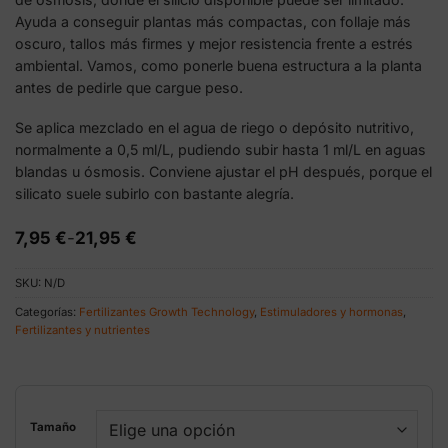
Ayuda a conseguir plantas más compactas, con follaje más
oscuro, tallos más firmes y mejor resistencia frente a estrés
ambiental. Vamos, como ponerle buena estructura a la planta
antes de pedirle que cargue peso.
Se aplica mezclado en el agua de riego o depósito nutritivo,
normalmente a 0,5 ml/L, pudiendo subir hasta 1 ml/L en aguas
blandas u ósmosis. Conviene ajustar el pH después, porque el
silicato suele subirlo con bastante alegría.
Rango
7,95
€
-
21,95
€
de
precios:
SKU:
N/D
desde
7,95 €
Categorías:
Fertilizantes Growth Technology
,
Estimuladores y hormonas
,
hasta
Fertilizantes y nutrientes
21,95 €
Tamaño