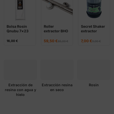
Bolsa Rosin
Roller
Secret Shaker
Qnubu 7×23
extractor BHO
extractor
cm (Pack 10
XL300
resina en seco
unidades)
El
El
El
El
59,50
€
7,00
€
16,00
€
85,00
€
9,00
€
precio
precio
precio
precio
original
actual
original
actual
era:
es:
era:
es:
85,00 €.
59,50 €.
9,00 €.
7,00 €.
Extracción de
Extracción resina
Rosin
resina con agua y
en seco
hielo