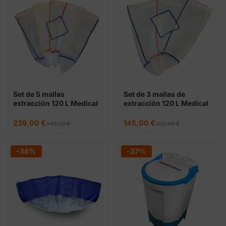
Set de 5 mallas
Set de 3 mallas de
extracción 120 L Medical
extracción 120 L Medical
Nets
Nets
El
El
El
El
239,00
€
145,00
€
340,00
€
200,00
€
precio
precio
precio
precio
original
actual
original
actual
era:
es:
era:
es:
340,00 €.
239,00 €.
200,00 €.
145,00 €.
-38%
-37%