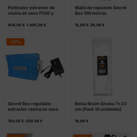
Pollinator extractor de
Malla de repuesto Secret
resina en seco P500 y
Box 100 micras
P3000
Rango
Rango
904,00
€
-
1.495,00
€
15,00
€
-
26,00
€
de
de
precios:
precios:
desde
desde
904,00 €
15,00 €
-21%
hasta
hasta
1.495,00 €
26,00 €
Secret Box regulable
Bolsa Rosin Qnubu 7×23
extractor resina en seco
cm (Pack 10 unidades)
Rango
159,00
€
-
259,00
€
16,00
€
de
precios:
desde
159,00 €