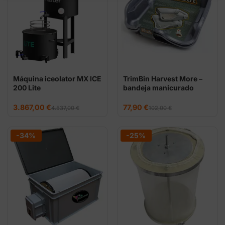
Máquina iceolator MX ICE
TrimBin Harvest More –
200 Lite
bandeja manicurado
El
El
El
El
3.867,00
€
77,90
€
4.537,00
€
102,00
€
precio
precio
precio
precio
original
actual
original
actual
era:
es:
era:
es:
4.537,00 €.
3.867,00 €.
102,00 €.
77,90 €.
-34%
-25%