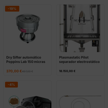
original
actual
original
actual
era:
es:
era:
es:
80,00 €.
59,00 €.
251,00 €.
158,00 €.
-19%
Dry Sifter automático
Plasmastatic Pilot
Poppins Lab 150 micras
separador electrostático
para static hash
El
El
370,00
€
18.150,00
€
457,00
€
precio
precio
original
actual
era:
es:
457,00 €.
370,00 €.
-4%