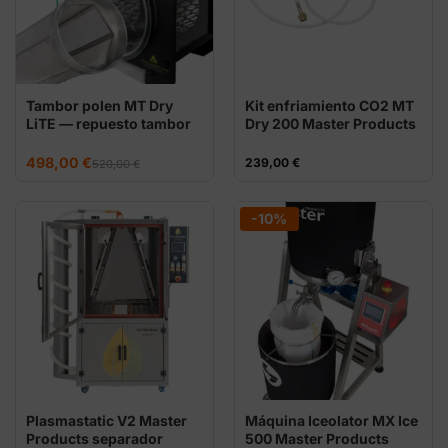
Tambor polen MT Dry
Kit enfriamiento CO2 MT
LiTE — repuesto tambor
Dry 200 Master Products
para dry-sift
El
El
498,00
€
239,00
€
520,00
€
precio
precio
original
actual
era:
es:
520,00 €.
498,00 €.
-10%
Plasmastatic V2 Master
Máquina Iceolator MX Ice
Products separador
500 Master Products