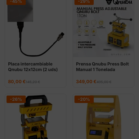
-45%
-29%
hasta
259,00 €
Placa intercambiable
Prensa Qnubu Press Bolt
Qnubu 12x12cm (2 uds)
Manual 1 Tonelada
(Placas 6x12cm)
El
El
El
El
80,00
€
349,00
€
145,20
€
495,00
€
precio
precio
precio
precio
original
actual
original
actual
era:
es:
era:
es:
145,20 €.
80,00 €.
495,00 €.
349,00 €.
-26%
-20%