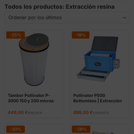
Todos los productos: Extracción resina
-25%
-18%
Tambor Pollinator P-
Pollinator P500
3000 150 y 200 micras
Bottomless | Extracción
en seco
El
El
El
El
449,00
€
899,00
€
598,00
€
1.100,00
€
precio
precio
precio
precio
original
actual
original
actual
era:
es:
era:
es:
598,00 €.
449,00 €.
1.100,00 €.
899,00 €.
-30%
-28%