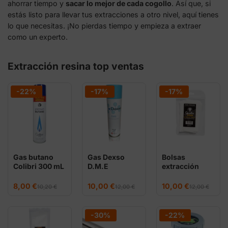
ahorrar tiempo y
sacar lo mejor de cada cogollo
. Así que, si
estás listo para llevar tus extracciones a otro nivel, aquí tienes
lo que necesitas. ¡No pierdas tiempo y empieza a extraer
como un experto.
Extracción resina top ventas
-22%
-17%
-17%
Gas butano
Gas Dexso
Bolsas
Colibri 300 mL
D.M.E
extracción
extracciones
Dimethyl Ether
Rosin Qnubu
BHO
11x5cm (Pack
El
El
El
El
El
El
8,00
€
10,00
€
10,00
€
10,20
€
12,00
€
12,00
€
precio
precio
precio
precio
precio
precio
10 uds)
original
actual
original
actual
original
actual
era:
es:
era:
es:
era:
es:
10,20 €.
8,00 €.
12,00 €.
10,00 €.
12,00 €.
10,00 €.
-30%
-22%