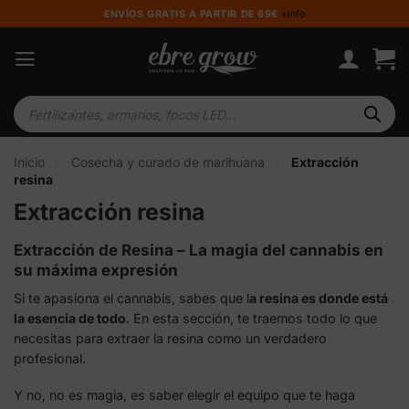
Saltar
ENVÍOS GRATIS A PARTIR DE 69€
+info
al
contenido
Búsqueda
de
productos
Inicio
/
Cosecha y curado de marihuana
/
Extracción
resina
Extracción resina
Extracción de Resina – La magia del cannabis en
su máxima expresión
Si te apasiona el cannabis, sabes que l
a resina es donde está
la esencia de todo
. En esta sección, te traemos todo lo que
necesitas para extraer la resina como un verdadero
profesional.
Y no, no es magia, es saber elegir el equipo que te haga