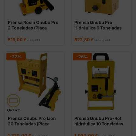
Prensa Rosin Qnubu Pro
Prensa Qnubu Pro
2 Toneladas (Placa
Hidráulica 6 Toneladas
6x12cm)
(Placas 12x12cm)
El
El
El
El
516,00
€
822,80
€
700,00
€
1.028,50
€
precio
precio
precio
precio
original
actual
original
actual
era:
es:
era:
es:
700,00 €.
516,00 €.
1.028,50 €.
822,80 €.
-22%
-26%
Prensa Qnubu Pro Lion
Prensa Qnubu Pro-Rot
20 Toneladas (Placa
hidráulica 10 Toneladas
7,6x25cm)
(Placa 12x12cm)
El
El
El
El
1.320,00
€
1.030,00
€
1.700,00
€
1.395,00
€