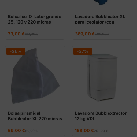
Bolsa Ice-O-Lator grande
Lavadora Bubbleator XL
25, 120 y 220 micras
para Iceolator (con
bolsas)
El
El
El
El
73,00
€
369,00
€
118,00
€
590,00
€
precio
precio
precio
precio
original
actual
original
actual
era:
es:
era:
es:
118,00 €.
73,00 €.
590,00 €.
369,00 €.
-26%
-37%
Bolsa piramidal
Lavadora Bubblextractor
Bubbleator XL 220 micras
12 kg VDL
El
El
El
El
59,00
€
158,00
€
80,00
€
251,00
€
precio
precio
precio
precio