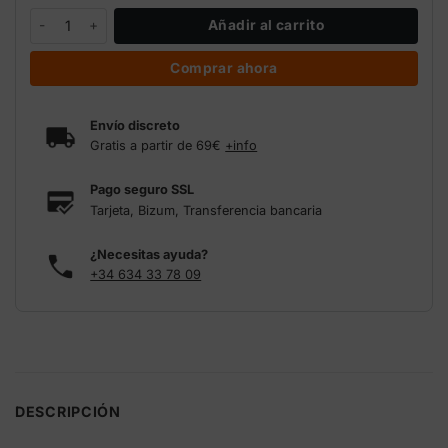
TrimBin Harvest More - bandeja manicurado cantidad
Añadir al carrito
Comprar ahora
Envío discreto
Gratis a partir de 69€
+info
Pago seguro SSL
Tarjeta, Bizum, Transferencia bancaria
¿Necesitas ayuda?
+34 634 33 78 09
DESCRIPCIÓN