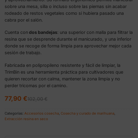
sobre una mesa, silla o incluso sobre las piernas sin acabar
rodeado de restos vegetales como si hubiera pasado una
cabra por el salón.
Cuenta con
dos bandejas
: una superior con malla para filtrar la
resina que se desprende durante el manicurado, y una inferior
donde se recoge de forma limpia para aprovechar mejor cada
sesión de trabajo.
Fabricada en polipropileno resistente y fácil de limpiar, la
TrimBin es una herramienta práctica para cultivadores que
quieren recortar con calma, mantener la zona limpia y no
perder tricomas por el camino.
El
El
77,90
€
102,00
€
precio
precio
original
actual
era:
es:
Categorías:
Accesorios cosecha
,
Cosecha y curado de marihuana
,
102,00 €.
77,90 €.
Extracción resina en seco