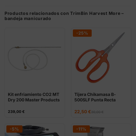
Productos relacionados con TrimBin Harvest More –
bandeja manicurado
-25%
Kit enfriamiento CO2 MT
Tijera Chikamasa B-
Dry 200 Master Products
500SLF Punta Recta
El
El
22,50
€
239,00
€
30,00
€
precio
precio
original
actual
era:
es:
30,00 €.
22,50 €.
-5%
-11%