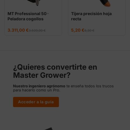
MT Professional 50 ·
Tijera precisión hoja
Peladora cogollos
recta
automática – Master
Trimmers
El
El
El
El
3.311,00
€
5,20
€
3.509,00
€
6,30
€
precio
precio
precio
precio
original
actual
original
actual
era:
es:
era:
es:
3.509,00 €.
3.311,00 €.
6,30 €.
5,20 €.
¿Quieres convertirte en
Master Grower?
Nuestro ingeniero agrónomo
te enseña todos los trucos
para hacerlo como un Pro.
Acceder a la guía