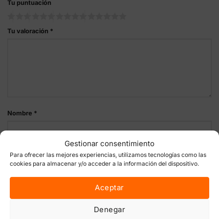
Tu puntuación
Tu valoración
*
Nombre
*
Gestionar consentimiento
Para ofrecer las mejores experiencias, utilizamos tecnologías como las
Correo electrónico
*
cookies para almacenar y/o acceder a la información del dispositivo.
Aceptar
Guarda mi nombre, correo electrónico y web en este
Denegar
navegador para la próxima vez que comente.