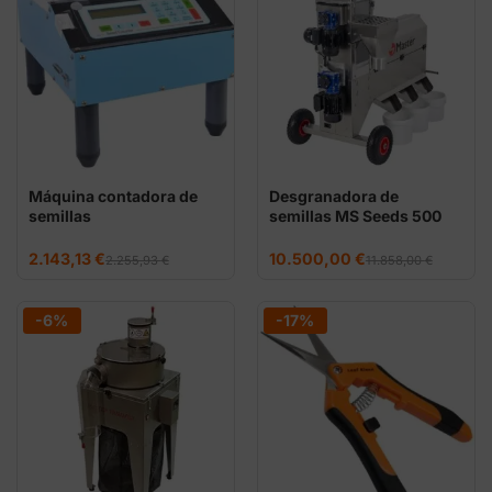
Máquina contadora de
Desgranadora de
semillas
semillas MS Seeds 500
Master Products
El
El
El
El
2.143,13
€
10.500,00
€
2.255,93
€
11.858,00
€
precio
precio
precio
precio
original
actual
original
actual
era:
es:
era:
es:
2.255,93 €.
2.143,13 €.
11.858,00 €.
10.500,00 €.
-6%
-17%