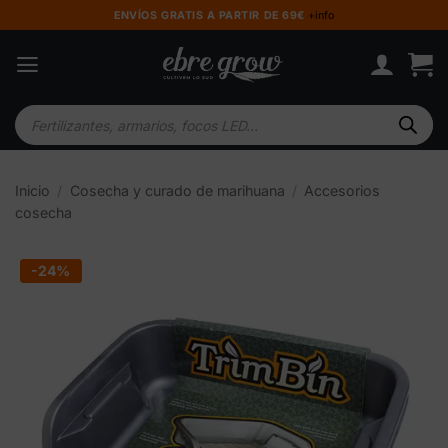
Saltar
ENVÍOS GRATIS A PARTIR DE 69€
+info
al
contenido
Búsqueda
de
productos
Inicio
/
Cosecha y curado de marihuana
/
Accesorios
cosecha
-24%