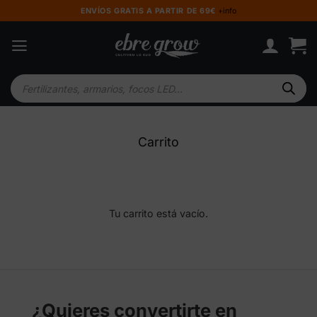
Saltar
ENVÍOS GRATIS A PARTIR DE 69€
+info
al
contenido
Búsqueda
de
productos
Carrito
Tu carrito está vacío.
¿Quieres convertirte en