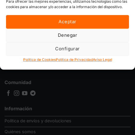
Para ofrecer las mejores experiencias, utilizamos tecnologías como las
cookies para almacenar y/o acceder a la información del dispositivo.
Aceptar
Horticultura tècnica de l'Ebre S.L.
Denegar
Carrer Ansedó, 1
43529 Raval de Cristo, Tarragona
Configurar
(+34) 634 337 809
Política de Cookies
Política de Privacidad
Aviso Legal
info@ebregrow.es
Comunidad
Información
Política de envíos y devoluciones
Quiénes somos