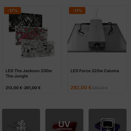
-17%
-11%
LED The Jackson 200w
LED Force 320w Caluma
The Jungle
El
El
292,00
€
Rango
213,00
€
-
261,00
€
329,00
€
precio
precio
de
original
actual
precios:
era:
es:
desde
329,00 €.
292,00 €.
213,00 €
hasta
261,00 €