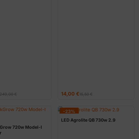
El
El
14,00
€
249,00
€
15,50
€
precio
precio
original
actual
era:
es:
15,50 €.
14,00 €.
-23%
LED Agrolite QB 730w 2.9
kGrow 720w Model-I
r