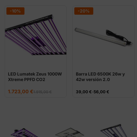
-10%
-20%
LED Lumatek Zeus 1000W
Barra LED 6500K 26w y
Xtreme PPFD CO2
42w versión 2.0
El
El
1.723,00
€
Rango
39,00
€
-
56,00
€
1.915,00
€
precio
precio
de
original
actual
precios:
era:
es:
desde
1.915,00 €.
1.723,00 €.
39,00 €
hasta
56,00 €