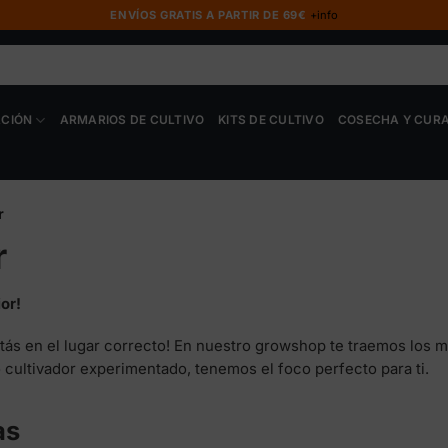
ENVÍOS GRATIS A PARTIR DE 69€
+info
ACIÓN
ARMARIOS DE CULTIVO
KITS DE CULTIVO
COSECHA Y CUR
r
r
or!
Estás en el lugar correcto! En nuestro growshop te traemos los 
o cultivador experimentado, tenemos el foco perfecto para ti.
as