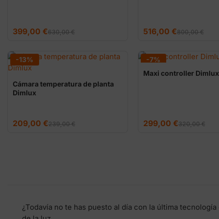
El
El
El
El
399,00
€
516,00
€
630,00
€
800,00
€
precio
precio
precio
precio
original
actual
original
actual
era:
es:
era:
es:
630,00 €.
399,00 €.
800,00 €.
516,00 €.
-13%
-7%
Maxi controller Dimlux
Cámara temperatura de planta
Dimlux
El
El
El
El
209,00
€
299,00
€
239,00
€
320,00
€
precio
precio
precio
precio
original
actual
original
actual
era:
es:
era:
es:
239,00 €.
209,00 €.
320,00 €.
299,00 €.
¿Todavía no te has puesto al día con la última tecnología
de la luz.