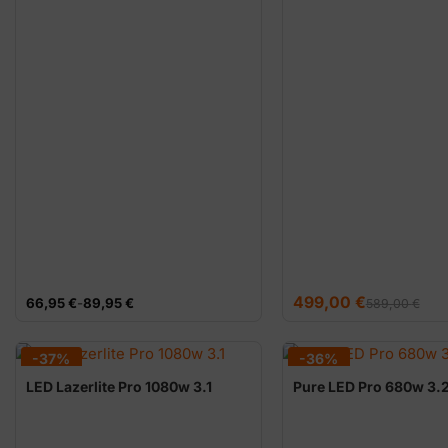
El
El
499,00
€
Rango
66,95
€
-
89,95
€
589,00
€
precio
precio
de
original
actual
precios:
era:
es:
desde
589,00 €.
499,00 €.
66,95 €
-37%
-36%
hasta
89,95 €
LED Lazerlite Pro 1080w 3.1
Pure LED Pro 680w 3.