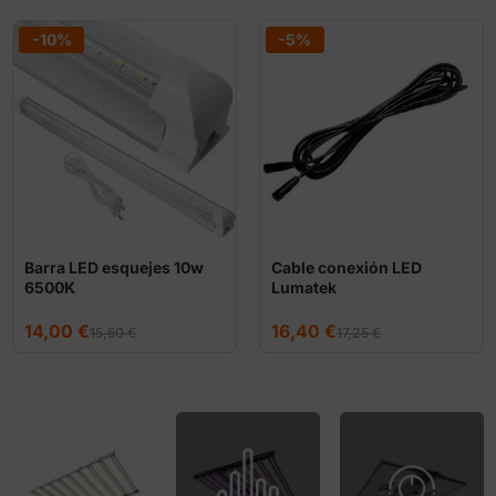
-10%
-5%
Barra LED esquejes 10w
Cable conexión LED
6500K
Lumatek
El
El
El
El
14,00
€
16,40
€
15,50
€
17,25
€
precio
precio
precio
precio
original
actual
original
actual
era:
es:
era:
es:
15,50 €.
14,00 €.
17,25 €.
16,40 €.