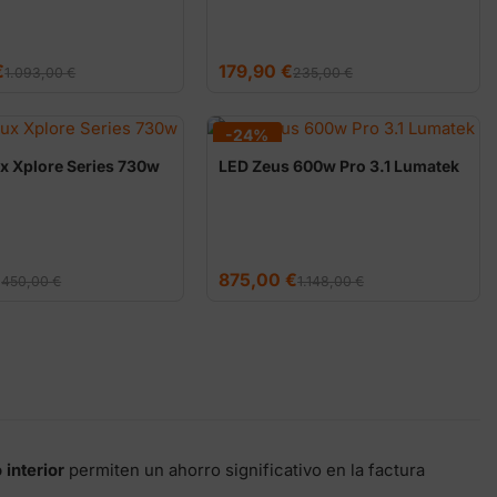
El
El
€
179,90
€
1.093,00
€
235,00
€
precio
precio
original
actual
era:
es:
235,00 €.
179,90 €.
-24%
x Xplore Series 730w
LED Zeus 600w Pro 3.1 Lumatek
El
El
€
875,00
€
450,00
€
1.148,00
€
precio
precio
original
actual
era:
es:
1.148,00 €.
875,00 €.
 interior
permiten un ahorro significativo en la factura