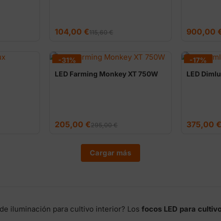
El
El
El
El
104,00
€
900,00
115,60
€
precio
precio
precio
precio
original
actual
original
actual
era:
es:
era:
es:
115,60 €.
104,00 €.
1.093,00 €.
900,00 €.
-31%
-17%
LED Farming Monkey XT 750W
LED Dimlu
El
El
El
El
205,00
€
375,00
295,00
€
precio
precio
precio
precio
original
actual
original
actual
era:
es:
era:
es:
295,00 €.
205,00 €.
450,00 €.
375,00 €.
Cargar más
 de iluminación para cultivo interior? Los
focos LED para cultivo