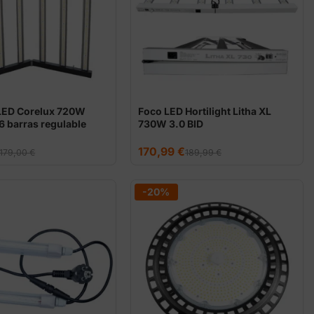
LED Corelux 720W
Foco LED Hortilight Litha XL
 6 barras regulable
730W 3.0 BID
El
El
170,99
€
179,00
€
189,99
€
precio
precio
original
actual
era:
es:
189,99 €.
170,99 €.
-20%