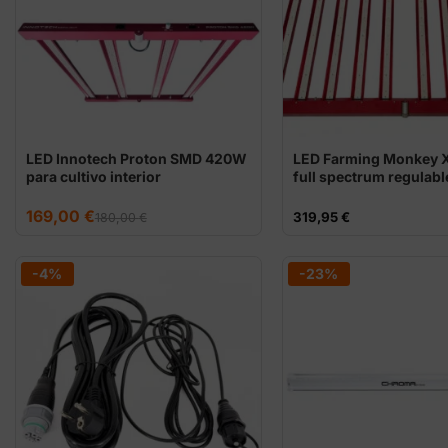
LED Innotech Proton SMD 420W
LED Farming Monkey 
para cultivo interior
full spectrum regulabl
El
El
169,00
€
319,95
€
180,00
€
precio
precio
original
actual
era:
es:
180,00 €.
169,00 €.
-4%
-23%