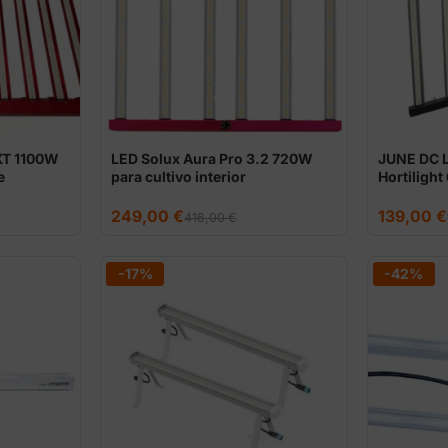
XT 1100W
LED Solux Aura Pro 3.2 720W
JUNE DC 
e
para cultivo interior
Hortilight
El
El
El
El
249,00
€
139,00
€
416,00
€
precio
precio
precio
precio
original
actual
original
actual
era:
es:
era:
es:
416,00 €.
249,00 €.
179,00 €.
139,00 €.
-17%
-42%