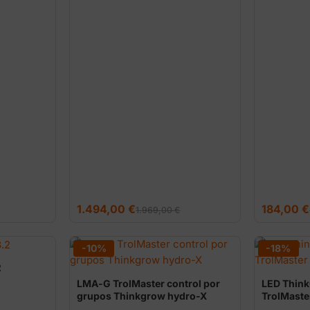
El
El
El
El
1.494,00
€
184,00
€
1.969,00
€
precio
precio
precio
precio
original
actual
original
actual
era:
es:
era:
es:
1.969,00 €.
1.494,00 €.
249,00 €.
184,00 €.
-10%
-18%
2
LMA-G TrolMaster control por
LED Thin
grupos Thinkgrow hydro-X
TrolMaste