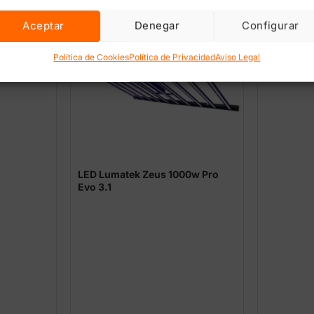
w Pro 3.1
Aceptar
Denegar
Configurar
Barras LE
Lumatek 
Política de Cookies
Política de Privacidad
Aviso Legal
LED Lumatek Zeus 1000w Pro
Evo 3.1