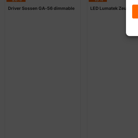
Driver Sossen GA-56 dimmable
LED Lumatek Zeus 300