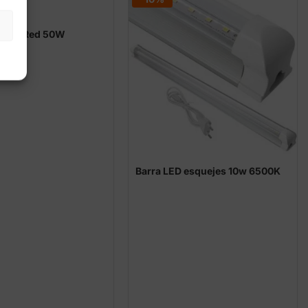
D Far Red 50W
730nm
Barra LED esquejes 10w 6500K