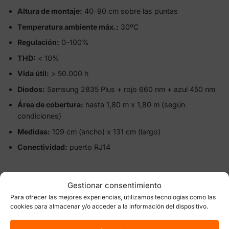
Altura de montaje:
40–90 cm sobre las puntas
Temperatura ambiente máx.:
30ºC
Regulación:
0–100%
THD:
< 10%
Vida útil:
> 50.000 h
Diodos:
Samsung 2835 Plus + rojo 660 nm + azul 450 nm
Área de cobertura:
hasta 1,80 m x 1,80 m (según
condiciones)
Medidas:
109 cm (ancho) x 131 cm (largo)
Conectividad:
puerto RJ14
Gestionar consentimiento
VALORACIONES (0)
Para ofrecer las mejores experiencias, utilizamos tecnologías como las
cookies para almacenar y/o acceder a la información del dispositivo.
Valoraciones