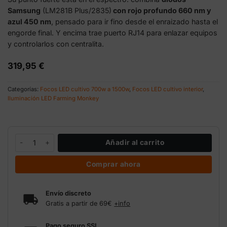
Samsung
(LM281B Plus/2835)
con rojo profundo 660 nm y
azul 450 nm
, pensado para ir fino desde el enraizado hasta el
engorde final. Y encima trae puerto RJ14 para enlazar equipos
y controlarlos con centralita.
319,95
€
Categorías:
Focos LED cultivo 700w a 1500w
,
Focos LED cultivo interior
,
Iluminación LED Farming Monkey
LED Farming Monkey XT 1100W full spectrum regulable cantidad
Añadir al carrito
Comprar ahora
Envío discreto
Gratis a partir de 69€
+info
Pago seguro SSL