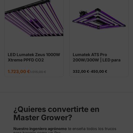
LED Lumatek Zeus 1000W
Lumatek ATS Pro
Xtreme PPFD CO2
200W/300W | LED para
80×80–100×100
El
El
1.723,00
€
Rango
332,00
€
-
450,00
€
1.915,00
€
precio
precio
de
original
actual
precios:
era:
es:
desde
1.915,00 €.
1.723,00 €.
332,00 €
hasta
450,00 €
¿Quieres convertirte en
Master Grower?
Nuestro ingeniero agrónomo
te enseña todos los trucos
para hacerlo como un Pro.