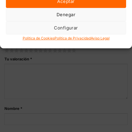
Aceptar
Aún no hay reseñas
Denegar
Sé el primero en valorar “LED Farming Monkey XT 1100W full
spectrum regulable”
Configurar
Tu dirección de correo electrónico no será publicada.
Los
campos obligatorios están marcados con
*
Política de Cookies
Política de Privacidad
Aviso Legal
Tu puntuación
Tu valoración
*
Nombre
*