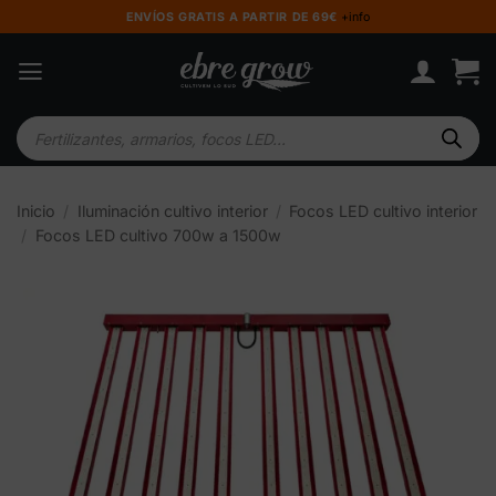
Saltar
ENVÍOS GRATIS A PARTIR DE 69€
+info
al
contenido
Búsqueda
de
productos
Inicio
/
Iluminación cultivo interior
/
Focos LED cultivo interior
/
Focos LED cultivo 700w a 1500w