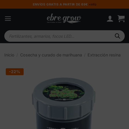
Saltar
ENVÍOS GRATIS A PARTIR DE 69€
+info
al
contenido
Búsqueda
de
productos
Inicio
/
Cosecha y curado de marihuana
/
Extracción resina
-22%