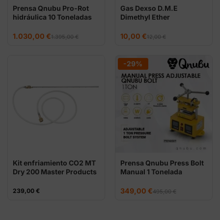
Prensa Qnubu Pro-Rot
Gas Dexso D.M.E
hidráulica 10 Toneladas
Dimethyl Ether
(Placa 12x12cm)
El
El
El
El
1.030,00
€
10,00
€
1.395,00
€
12,00
€
precio
precio
precio
precio
original
actual
original
actual
era:
es:
era:
es:
1.395,00 €.
1.030,00 €.
12,00 €.
10,00 €.
-29%
Kit enfriamiento CO2 MT
Prensa Qnubu Press Bolt
Dry 200 Master Products
Manual 1 Tonelada
(Placas 6x12cm)
El
El
349,00
€
239,00
€
495,00
€
precio
precio
original
actual
era:
es:
495,00 €.
349,00 €.