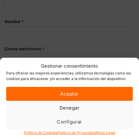
Nombre
*
Correo electrónico
*
Gestionar consentimiento
Para ofrecer las mejores experiencias, utilizamos tecnologías como las
Guarda mi nombre, correo electrónico y web en este
cookies para almacenar y/o acceder a la información del dispositivo.
navegador para la próxima vez que comente.
Aceptar
Denegar
Configurar
ENVÍOS, DEVOLUCIONES Y PAGOS
Política de Cookies
Política de Privacidad
Aviso Legal