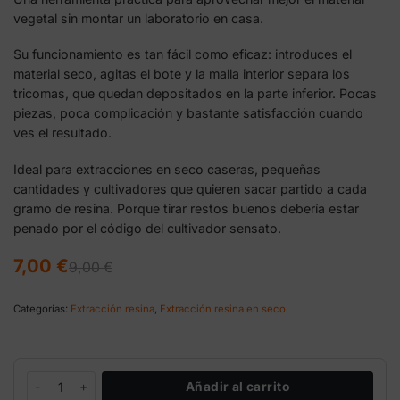
vegetal sin montar un laboratorio en casa.
Su funcionamiento es tan fácil como eficaz: introduces el
material seco, agitas el bote y la malla interior separa los
tricomas, que quedan depositados en la parte inferior. Pocas
piezas, poca complicación y bastante satisfacción cuando
ves el resultado.
Ideal para extracciones en seco caseras, pequeñas
cantidades y cultivadores que quieren sacar partido a cada
gramo de resina. Porque tirar restos buenos debería estar
penado por el código del cultivador sensato.
El
El
7,00
€
9,00
€
precio
precio
original
actual
era:
es:
Categorías:
Extracción resina
,
Extracción resina en seco
9,00 €.
7,00 €.
Secret Shaker extractor resina en seco cantidad
Añadir al carrito