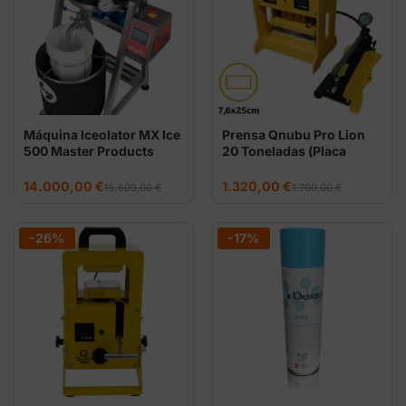
Máquina Iceolator MX Ice
Prensa Qnubu Pro Lion
500 Master Products
20 Toneladas (Placa
7,6x25cm)
El
El
El
El
14.000,00
€
1.320,00
€
15.609,00
€
1.700,00
€
precio
precio
precio
precio
original
actual
original
actual
era:
es:
era:
es:
15.609,00 €.
14.000,00 €.
1.700,00 €.
1.320,00 €.
-26%
-17%