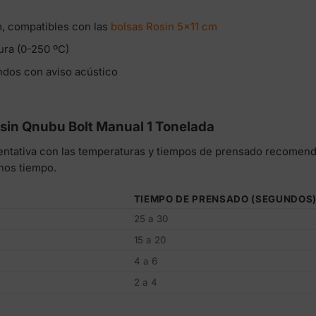
, compatibles con las
bolsas Rosin 5×11 cm
ura (0-250 ºC)
dos con aviso acústico
sin Qnubu Bolt Manual 1 Tonelada
ientativa con las temperaturas y tiempos de prensado recomen
nos tiempo.
TIEMPO DE PRENSADO (SEGUNDOS
25 a 30
15 a 20
4 a 6
2 a 4