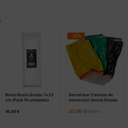
)
-27%
Bolsa Rosin Qnubu 7×23
Secret Icer 3 bolsas de
cm (Pack 10 unidades)
extracción Secret Smoke
El
El
33,00
€
16,00
€
45,00
€
precio
precio
original
actual
era:
es:
45,00 €.
33,00 €.