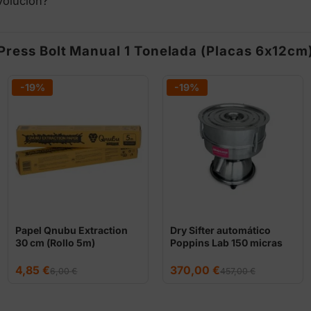
volución?
ress Bolt Manual 1 Tonelada (Placas 6x12cm
-19%
-19%
Papel Qnubu Extraction
Dry Sifter automático
30 cm (Rollo 5m)
Poppins Lab 150 micras
El
El
El
El
4,85
€
370,00
€
6,00
€
457,00
€
precio
precio
precio
precio
original
actual
original
actual
era:
es:
era:
es:
6,00 €.
4,85 €.
457,00 €.
370,00 €.