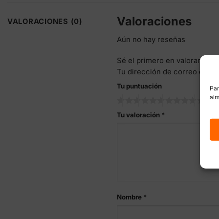
Valoraciones
VALORACIONES (0)
Aún no hay reseñas
Sé el primero en valorar “Pr
Tu dirección de correo elect
Tu puntuación
Par
alm
Tu valoración
*
Nombre
*