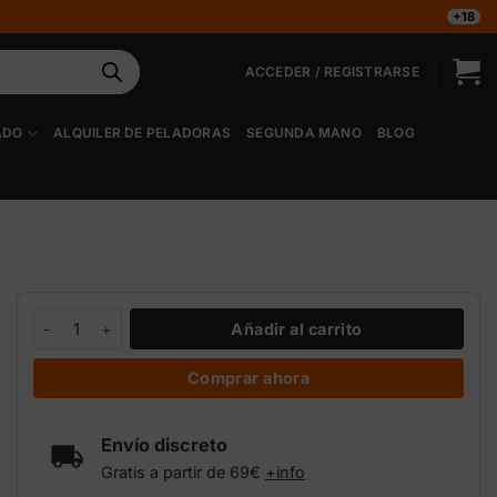
+18
ACCEDER / REGISTRARSE
ADO
ALQUILER DE PELADORAS
SEGUNDA MANO
BLOG
Prensa Qnubu Press Bolt Manual 1 Tonelada (Placas 6x12cm) can
Añadir al carrito
Comprar ahora
Envío discreto
Gratis a partir de 69€
+info