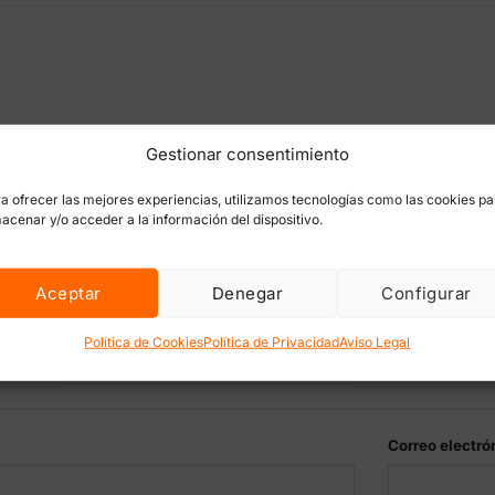
ensa Qnubu Press Bolt Manual 1 Tonelada (Placas 6x12cm)”
Gestionar consentimiento
rónico no será publicada.
Los campos obligatorios están marc
a ofrecer las mejores experiencias, utilizamos tecnologías como las cookies pa
acenar y/o acceder a la información del dispositivo.
Aceptar
Denegar
Configurar
Política de Cookies
Política de Privacidad
Aviso Legal
Correo electró