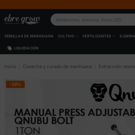
Saltar
al
Búsqueda
contenido
de
productos
SEMILLAS DE MARIHUANA
CULTIVO
FERTILIZANTES
ILUMIN
LIQUIDACIÓN
Inicio
/
Cosecha y curado de marihuana
/
Extracción resin
-29%