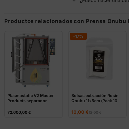
¿Puedo hacer una de
Productos relacionados con Prensa Qnubu P
-17%
Plasmastatic V2 Master
Bolsas extracción Rosin
Products separador
Qnubu 11x5cm (Pack 10
electrostático
uds)
El
El
10,00
€
72.600,00
€
12,00
€
precio
precio
original
actual
era:
es:
12,00 €.
10,00 €.