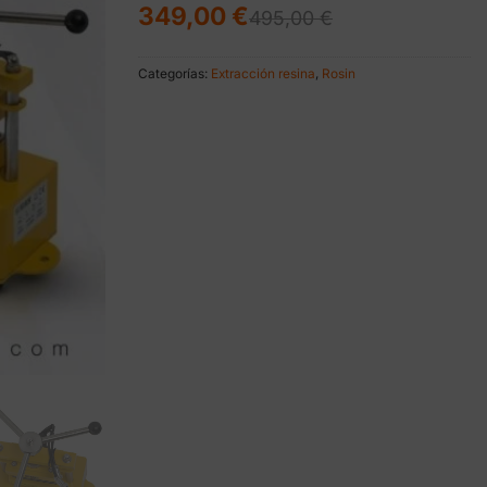
El
El
349,00
€
495,00
€
precio
precio
original
actual
era:
es:
Categorías:
Extracción resina
,
Rosin
495,00 €.
349,00 €.