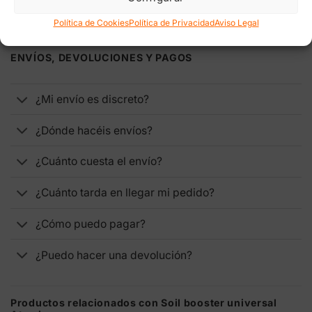
Política de Cookies
Política de Privacidad
Aviso Legal
ENVÍOS, DEVOLUCIONES Y PAGOS
¿Mi envío es discreto?
¿Dónde hacéis envíos?
¿Cuánto cuesta el envío?
¿Cuánto tarda en llegar mi pedido?
¿Cómo puedo pagar?
¿Puedo hacer una devolución?
Productos relacionados con Soil booster universal