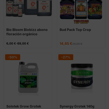
Bio Bloom Biobizz abono
Bud Pack Top Crop
floración orgánico
El
El
Rango
14,65
€
6,00
€
-
69,00
€
26,00
€
precio
precio
de
original
actual
precios:
era:
es:
desde
26,00 €.
14,65 €.
6,00 €
-50%
-27%
hasta
69,00 €
Solotek Grow Grotek
Synergy Grotek 140g