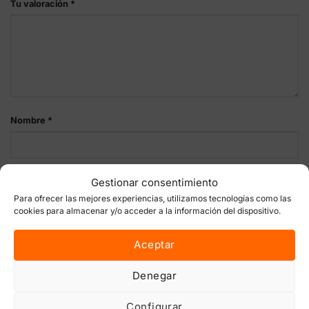
Tu valoración
*
Nombre
*
Correo electrónico
*
Gestionar consentimiento
Para ofrecer las mejores experiencias, utilizamos tecnologías como las
cookies para almacenar y/o acceder a la información del dispositivo.
Aceptar
Guarda mi nombre, correo electrónico y web en este
navegador para la próxima vez que comente.
Denegar
Configurar