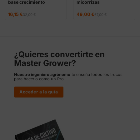
base crecimiento
micorrizas
El
El
El
El
16,15
€
49,00
€
32,00
€
67,00
€
precio
precio
precio
precio
original
actual
original
actual
era:
es:
era:
es:
32,00 €.
16,15 €.
67,00 €.
49,00 €.
¿Quieres convertirte en
Master Grower?
Nuestro ingeniero agrónomo
te enseña todos los trucos
para hacerlo como un Pro.
Acceder a la guía