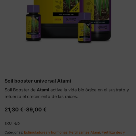
Soil booster universal Atami
Soil Booster de
Atami
activa la vida biológica en el sustrato y
refuerza el crecimiento de las raíces.
Rango
21,30
€
-
89,00
€
de
precios:
SKU:
N/D
desde
21,30 €
Categorías:
Estimuladores y hormonas
,
Fertilizantes Atami
,
Fertilizantes y
hasta