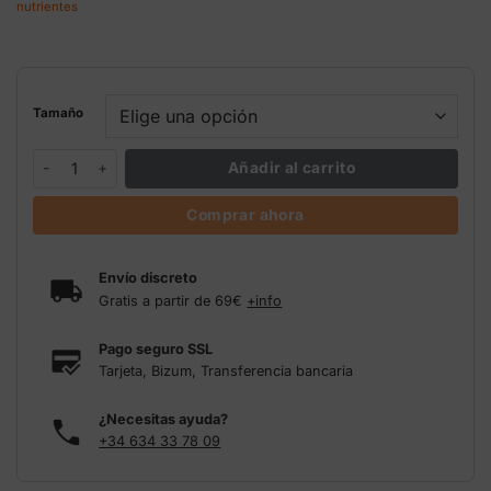
nutrientes
89,00 €
Tamaño
Soil booster universal Atami cantidad
Añadir al carrito
Comprar ahora
Envío discreto
Gratis a partir de 69€
+info
Pago seguro SSL
Tarjeta, Bizum, Transferencia bancaria
¿Necesitas ayuda?
+34 634 33 78 09