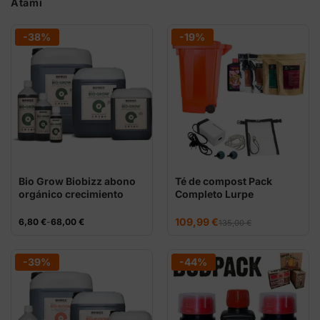
Atami
-38%
-19%
Bio Grow Biobizz abono
Té de compost Pack
orgánico crecimiento
Completo Lurpe
El
El
Rango
109,99
€
6,80
€
-
68,00
€
135,00
€
precio
precio
de
original
actual
precios:
era:
es:
desde
135,00 €.
109,99 €.
6,80 €
-39%
-44%
hasta
68,00 €