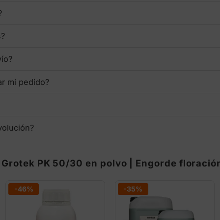
?
s?
vío?
ar mi pedido?
volución?
Grotek PK 50/30 en polvo | Engorde floració
-46%
-35%