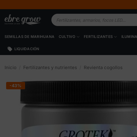
Saltar
al
Búsqueda
contenido
de
productos
SEMILLAS DE MARIHUANA
CULTIVO
FERTILIZANTES
ILUMIN
LIQUIDACIÓN
Inicio
/
Fertilizantes y nutrientes
/
Revienta cogollos
-43%