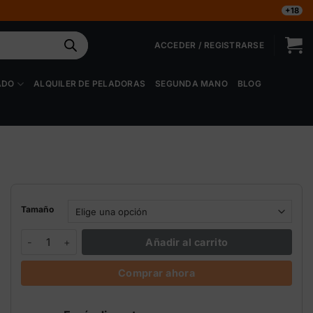
+18
ACCEDER / REGISTRARSE
ADO
ALQUILER DE PELADORAS
SEGUNDA MANO
BLOG
Tamaño
Monster Bloom Grotek PK 50/30 en polvo | Engorde floración can
Añadir al carrito
Comprar ahora