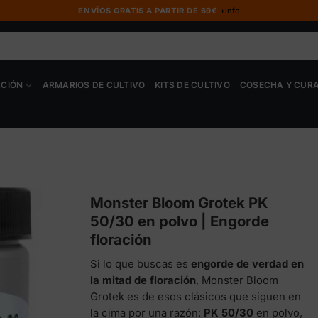
ENVÍOS GRATIS A PARTIR DE 69€
+info
ACIÓN
ARMARIOS DE CULTIVO
KITS DE CULTIVO
COSECHA Y CUR
Monster Bloom Grotek PK
50/30 en polvo | Engorde
floración
Si lo que buscas es
engorde de verdad en
la mitad de floración
, Monster Bloom
Grotek es de esos clásicos que siguen en
la cima por una razón:
PK 50/30
en polvo,