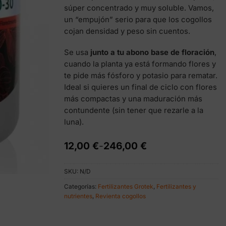
súper concentrado y muy soluble. Vamos,
un “empujón” serio para que los cogollos
cojan densidad y peso sin cuentos.
Se usa
junto a tu abono base de floración
,
cuando la planta ya está formando flores y
te pide más fósforo y potasio para rematar.
Ideal si quieres un final de ciclo con flores
más compactas y una maduración más
contundente (sin tener que rezarle a la
luna).
Rango
12,00
€
-
246,00
€
de
precios:
SKU:
N/D
desde
12,00 €
Categorías:
Fertilizantes Grotek
,
Fertilizantes y
hasta
nutrientes
,
Revienta cogollos
246,00 €