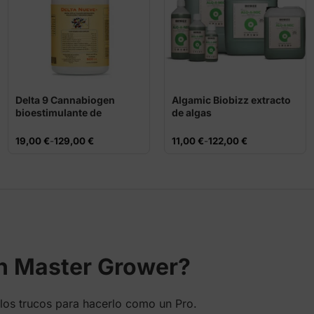
Delta 9 Cannabiogen
Algamic Biobizz extracto
bioestimulante de
de algas
floración
Rango
Rango
19,00
€
-
129,00
€
11,00
€
-
122,00
€
de
de
precios:
precios:
desde
desde
19,00 €
11,00 €
hasta
hasta
129,00 €
122,00 €
en Master Grower?
los trucos para hacerlo como un Pro.