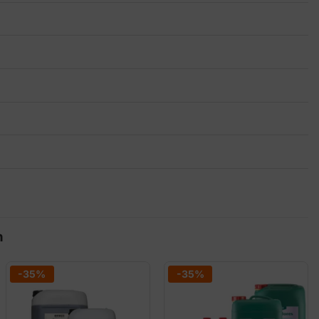
n
-35%
-35%