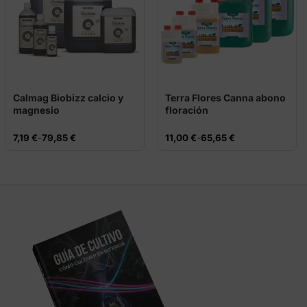
Calmag Biobizz calcio y
Terra Flores Canna abono
magnesio
floración
Rango
Rango
7,19
€
-
79,85
€
11,00
€
-
65,65
€
de
de
precios:
precios:
desde
desde
7,19 €
11,00 €
hasta
hasta
79,85 €
65,65 €