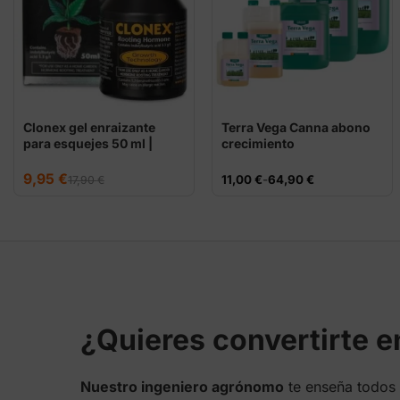
Clonex gel enraizante
Terra Vega Canna abono
para esquejes 50 ml |
crecimiento
Growth Technology
El
El
9,95
€
Rango
11,00
€
-
64,90
€
17,90
€
precio
precio
de
original
actual
precios:
era:
es:
desde
17,90 €.
9,95 €.
11,00 €
hasta
64,90 €
¿Quieres convertirte 
Nuestro ingeniero agrónomo
te enseña todos 