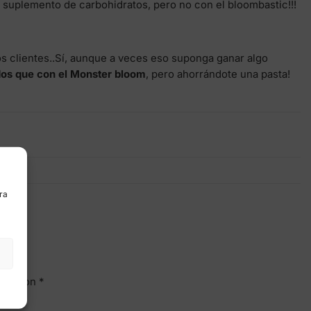
n suplemento de carbohidratos, pero no con el bloombastic!!!
s clientes..Sí, aunque a veces eso suponga ganar algo
dos que con el Monster bloom
, pero ahorrándote una pasta!
ra
ados con
*