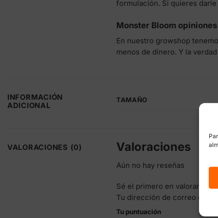
formulación. Si quieres darl
Monster Bloom opiniones
En nuestro growshop tenemos 
menos de dinero. Y la verda
INFORMACIÓN
TAMAÑO
ADICIONAL
Par
Valoraciones
alm
VALORACIONES (0)
Aún no hay reseñas
Sé el primero en valorar “Mo
Tu dirección de correo elect
Tu puntuación