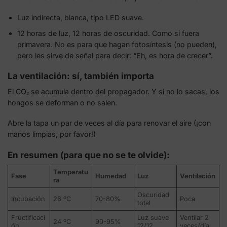
Luz indirecta, blanca, tipo LED suave.
12 horas de luz, 12 horas de oscuridad. Como si fuera
primavera. No es para que hagan fotosíntesis (no pueden),
pero les sirve de señal para decir: “Eh, es hora de crecer”.
La ventilación: sí, también importa
El CO₂ se acumula dentro del propagador. Y si no lo sacas, los
hongos se deforman o no salen.
Abre la tapa un par de veces al día para renovar el aire (¡con
manos limpias, por favor!)
En resumen (para que no se te olvide):
Temperatu
Fase
Humedad
Luz
Ventilación
ra
Oscuridad
Incubación
26 ºC
70-80%
Poca
total
Fructificaci
Luz suave
Ventilar 2
24 ºC
90-95%
ón
12/12
veces/día