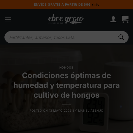
Saltar
ENVÍOS GRATIS A PARTIR DE 69€
+info
al
contenido
Búsqueda
de
productos
HONGOS
Condiciones óptimas de
humedad y temperatura para
cultivo de hongos
POSTED ON
13 MAYO 2025
BY
MANEL ASENJO