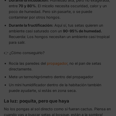
Durante la incubación:
Humedad alta, pero no exagerada,
entre
70 y 80%
. El micelio necesita oscuridad, calor y un
poco de humedad. Pero sin pasarte, o se puede
contaminar por otros hongos.
Durante la fructificación:
Aquí sí, tus setas quieren un
ambiente casi saturado con un
90-95% de humedad.
Recuerda: Los hongos necesitan un ambiente casi tropical
para salir.
👉 ¿Cómo conseguirlo?
Rocía las paredes del
propagador
, no el pan de setas
directamente.
Mete un termohigrómetro dentro del propagador
Un mini humidificador dentro de la habitación también
puede ayudarte, si estás en zona seca.
La luz: poquita, pero que haya
No los pongas al sol directo como si fueran cactus. Piensa en
cuando vas a buscar setas al bosque, están a la sombra!