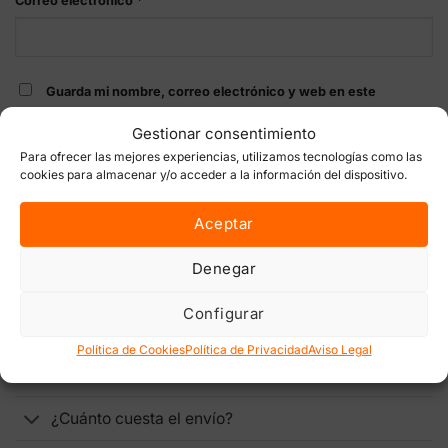
Correo electrónico
*
Guarda mi nombre, correo electrónico y web en este
navegador para la próxima vez que comente.
Gestionar consentimiento
Para ofrecer las mejores experiencias, utilizamos tecnologías como las
cookies para almacenar y/o acceder a la información del dispositivo.
Aceptar
Denegar
ENVÍOS, DEVOLUCIONES Y PAGOS
Configurar
¿Mi envío es discreto?
Política de Cookies
Política de Privacidad
Aviso Legal
¿Dónde hacéis envíos?
¿Cuánto cuesta el envío?