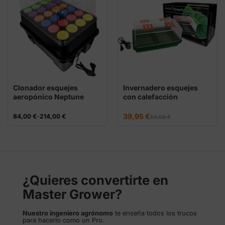
Clonador esquejes
Invernadero esquejes
aeropónico Neptune
con calefacción
Hydroponics
El
El
Rango
39,95
€
84,00
€
-
214,00
€
53,00
€
precio
precio
de
original
actual
precios:
era:
es:
desde
53,00 €.
39,95 €.
84,00 €
hasta
214,00 €
¿Quieres convertirte en
Master Grower?
Nuestro ingeniero agrónomo
te enseña todos los trucos
para hacerlo como un Pro.