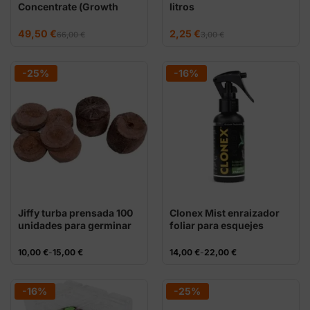
Concentrate (Growth
litros
Technology) –
Enraizamiento rápido
El
El
El
El
49,50
€
2,25
€
66,00
€
3,00
€
precio
precio
precio
precio
para esquejes
original
actual
original
actual
era:
es:
era:
es:
66,00 €.
49,50 €.
3,00 €.
2,25 €.
-25%
-16%
Jiffy turba prensada 100
Clonex Mist enraizador
unidades para germinar
foliar para esquejes
Rango
Rango
10,00
€
-
15,00
€
14,00
€
-
22,00
€
de
de
precios:
precios:
desde
desde
10,00 €
14,00 €
-16%
-25%
hasta
hasta
15,00 €
22,00 €