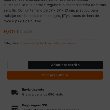
ajustables, lo que permite regular la humedad interior de forma
sencilla. Con un tamaño de
57 x 37 x 21 cm
, práctico para
trabajar con bandejas de esquejes, jiffys, tacos de lana de
roca o plugs de cultivo.
El
El
9,00
€
11,00
€
precio
precio
original
actual
era:
es:
Categorías:
Esquejes y plantel
,
Invernaderos esquejes
11,00 €.
9,00 €.
Invernadero propagador esquejes cantidad
Añadir al carrito
Comprar ahora
Envío discreto
Gratis a partir de 69€
+info
Pago seguro SSL