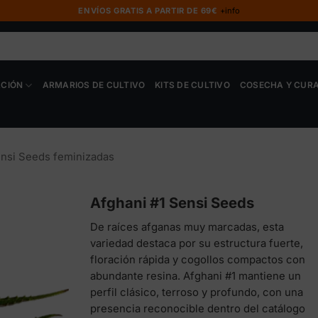
ENVÍOS GRATIS A PARTIR DE 69€
+info
ACIÓN
ARMARIOS DE CULTIVO
KITS DE CULTIVO
COSECHA Y CUR
nsi Seeds feminizadas
Afghani #1 Sensi Seeds
De raíces afganas muy marcadas, esta
variedad destaca por su estructura fuerte,
floración rápida y cogollos compactos con
abundante resina. Afghani #1 mantiene un
perfil clásico, terroso y profundo, con una
presencia reconocible dentro del catálogo