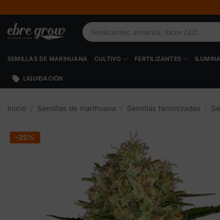
Saltar
al
Búsqueda
contenido
de
productos
SEMILLAS DE MARIHUANA
CULTIVO
FERTILIZANTES
ILUMIN
LIQUIDACIÓN
Inicio
/
Semillas de marihuana
/
Semillas feminizadas
/
Se
-25%