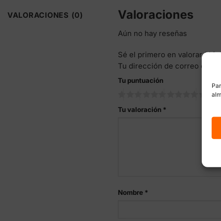
Valoraciones
VALORACIONES (0)
Aún no hay reseñas
Sé el primero en valorar “Af
Tu dirección de correo elect
Tu puntuación
Par
alm
Tu valoración
*
Nombre
*