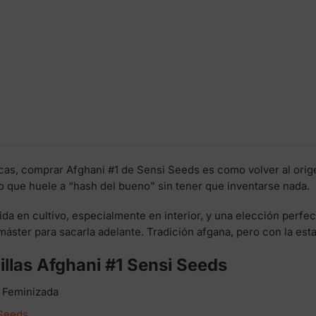
cas, comprar Afghani #1 de Sensi Seeds es como volver al ori
 que huele a “hash del bueno” sin tener que inventarse nada.
da en cultivo, especialmente en interior, y una elección perfe
máster para sacarla adelante. Tradición afgana, pero con la est
illas Afghani #1 Sensi Seeds
 Feminizada
Seeds