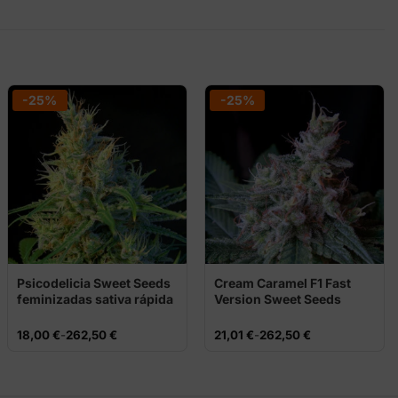
-25%
-25%
Psicodelicia Sweet Seeds
Cream Caramel F1 Fast
feminizadas sativa rápida
Version Sweet Seeds
Rango
Rango
18,00
€
-
262,50
€
21,01
€
-
262,50
€
de
de
precios:
precios:
desde
desde
18,00 €
21,01 €
hasta
hasta