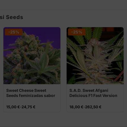
si Seeds
-25%
-25%
Sweet Cheese Sweet
S.A.D. Sweet Afgani
Seeds feminizadas sabor
Delicious F1 Fast Version
queso
Sweet Seeds
Rango
Rango
15,00
€
-
24,75
€
18,00
€
-
262,50
€
de
de
precios:
precios:
desde
desde
15,00 €
18,00 €
hasta
hasta