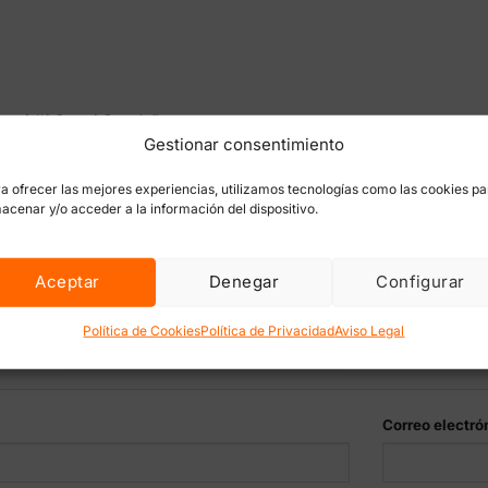
ghani #1 Sensi Seeds”
Gestionar consentimiento
rónico no será publicada.
Los campos obligatorios están marc
a ofrecer las mejores experiencias, utilizamos tecnologías como las cookies pa
acenar y/o acceder a la información del dispositivo.
Aceptar
Denegar
Configurar
Política de Cookies
Política de Privacidad
Aviso Legal
Correo electró