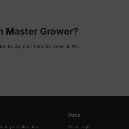
24,75 €
262,50 €
en Master Grower?
los trucos para hacerlo como un Pro.
n
Otros
nvíos y devoluciones
Aviso Legal