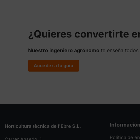
262,50 €
262,50 €
¿Quieres convertirte 
Nuestro ingeniero agrónomo
te enseña todos 
Acceder a la guía
Informació
Horticultura tècnica de l'Ebre S.L.
Política de e
Carrer Ansedó, 1