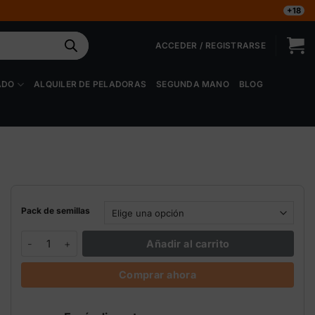
+18
ACCEDER / REGISTRARSE
ADO
ALQUILER DE PELADORAS
SEGUNDA MANO
BLOG
Pack de semillas
Afghani #1 Sensi Seeds cantidad
Añadir al carrito
Comprar ahora