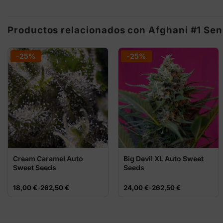
Productos relacionados con Afghani #1 Sen
-25%
-25%
Cream Caramel Auto
Big Devil XL Auto Sweet
Sweet Seeds
Seeds
Rango
Rango
18,00
€
-
262,50
€
24,00
€
-
262,50
€
de
de
precios:
precios:
desde
desde
18,00 €
24,00 €
hasta
hasta