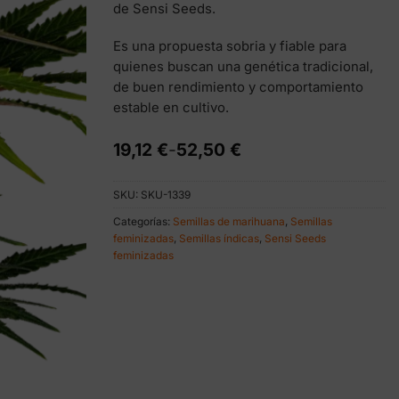
de Sensi Seeds.
Es una propuesta sobria y fiable para
quienes buscan una genética tradicional,
de buen rendimiento y comportamiento
estable en cultivo.
Rango
19,12
€
-
52,50
€
de
precios:
SKU:
SKU-1339
desde
19,12 €
Categorías:
Semillas de marihuana
,
Semillas
hasta
feminizadas
,
Semillas índicas
,
Sensi Seeds
52,50 €
feminizadas