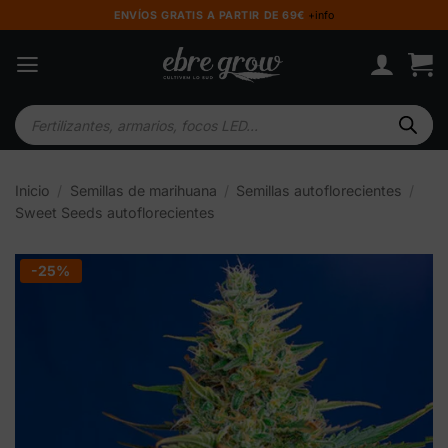
Saltar
ENVÍOS GRATIS A PARTIR DE 69€
+info
al
contenido
Búsqueda
de
productos
Inicio
/
Semillas de marihuana
/
Semillas autoflorecientes
/
Sweet Seeds autoflorecientes
-25%