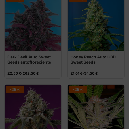
262,50 €
262,50 €
Dark Devil Auto Sweet
Honey Peach Auto CBD
Seeds autofloreciente
Sweet Seeds
morada
Rango
Rango
22,50
€
-
262,50
€
21,01
€
-
34,50
€
de
de
precios:
precios:
desde
desde
22,50 €
21,01 €
-25%
-25%
hasta
hasta
262,50 €
34,50 €