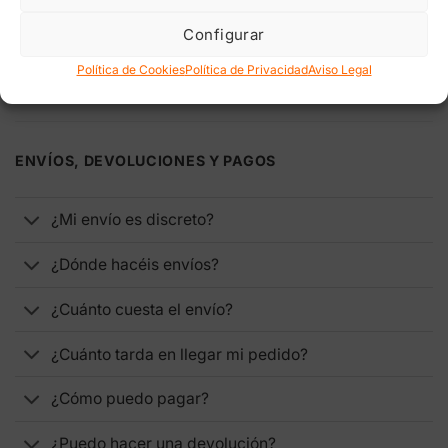
navegador para la próxima vez que comente.
Configurar
Política de Cookies
Política de Privacidad
Aviso Legal
ENVÍOS, DEVOLUCIONES Y PAGOS
¿Mi envío es discreto?
¿Dónde hacéis envíos?
¿Cuánto cuesta el envío?
¿Cuánto tarda en llegar mi pedido?
¿Cómo puedo pagar?
¿Puedo hacer una devolución?