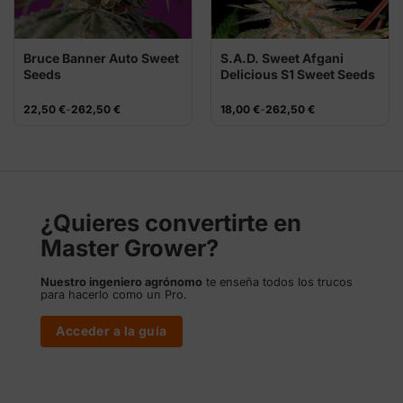
Bruce Banner Auto Sweet
S.A.D. Sweet Afgani
Seeds
Delicious S1 Sweet Seeds
Rango
Rango
22,50
€
-
262,50
€
18,00
€
-
262,50
€
de
de
precios:
precios:
desde
desde
22,50 €
18,00 €
hasta
hasta
262,50 €
262,50 €
¿Quieres convertirte en
Master Grower?
Nuestro ingeniero agrónomo
te enseña todos los trucos
para hacerlo como un Pro.
Acceder a la guía