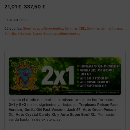
Rango
21,01
€
-
337,50
€
de
precios:
SKU:
SKU-1985
desde
21,01 €
Categorías:
Semillas autoflorecientes
,
Semillas CBD
,
Semillas de marihuana
,
hasta
Semillas híbridas
,
Sweet Seeds autoflorecientes
337,50 €
Llévate el doble de semillas al mismo precio en los formatos
3+1
y
5+2
de las siguientes variedades:
Tropicana Poison Fast
Version
,
Gorilla Girl Fast Version
,
Jack 47
,
Auto Green Poison
XL
,
Auto Crystal Candy XL
y
Auto Super Boof XL
. Promoción
válida hasta fin de existencias.