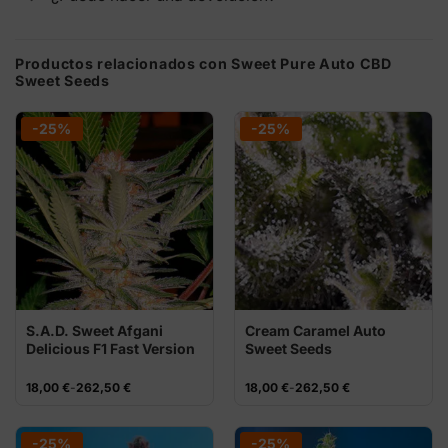
Productos relacionados con Sweet Pure Auto CBD
Sweet Seeds
-25%
-25%
S.A.D. Sweet Afgani
Cream Caramel Auto
Delicious F1 Fast Version
Sweet Seeds
Sweet Seeds
Rango
Rango
18,00
€
-
262,50
€
18,00
€
-
262,50
€
de
de
precios:
precios:
desde
desde
18,00 €
18,00 €
-25%
-25%
hasta
hasta