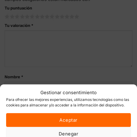
Tu puntuación
Tu valoración
*
Nombre
*
Gestionar consentimiento
Para ofrecer las mejores experiencias, utilizamos tecnologías como las
Correo electrónico
*
cookies para almacenar y/o acceder a la información del dispositivo.
Aceptar
Guarda mi nombre, correo electrónico y web en este
Denegar