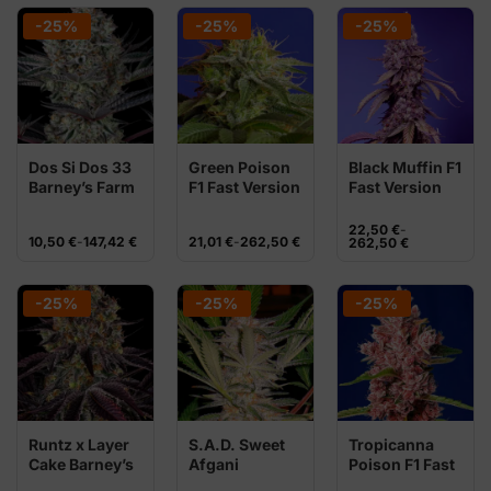
-25%
-25%
-25%
Dos Si Dos 33
Green Poison
Black Muffin F1
Barney’s Farm
F1 Fast Version
Fast Version
Sweet Seeds
Sweet Seeds
semillas
semillas
Rango
22,50
€
-
Rango
Rango
10,50
€
-
147,42
€
21,01
€
-
262,50
€
de
262,50
€
de
de
precios:
precios:
precios:
desde
desde
desde
22,50 €
10,50 €
21,01 €
hasta
-25%
-25%
-25%
hasta
hasta
262,50 €
147,42 €
262,50 €
Runtz x Layer
S.A.D. Sweet
Tropicanna
Cake Barney’s
Afgani
Poison F1 Fast
Farm
Delicious F1
Version Sweet