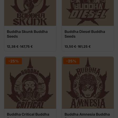
Buddha Skunk Buddha
Buddha Diesel Buddha
Seeds
Seeds
Rango
Rango
12,38
€
-
147,75
€
13,50
€
-
161,25
€
de
de
precios:
precios:
desde
desde
12,38 €
13,50 €
-25%
-25%
hasta
hasta
147,75 €
161,25 €
Buddha Critical Buddha
Buddha Amnesia Buddha