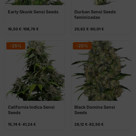
Early Skunk Sensi Seeds
Durban Sensi Seeds
feminizadas
Rango
Rango
16,50
€
-
108,76
€
20,62
€
-
60,01
€
de
de
precios:
precios:
desde
desde
16,50 €
20,62 €
-25%
-25%
hasta
hasta
108,76 €
60,01 €
California Indica Sensi
Black Domina Sensi
Seeds
Seeds
Rango
Rango
15,74
€
-
41,24
€
28,12
€
-
82,50
€
de
de
precios:
precios:
desde
desde