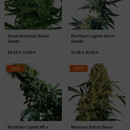
Sensi Amnesia Sensi
Northern Lights Sensi
Seeds
Seeds
Rango
Rango
29,62
€
-
57,00
€
12,38
€
-
97,50
€
de
de
precios:
precios:
desde
desde
29,62 €
12,38 €
-25%
-25%
hasta
hasta
57,00 €
97,50 €
Northern Lights #5 x
Mexican Sativa Sensi