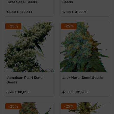
Haze Sensi Seeds
Seeds
Rango
Rango
46,50
€
-
142,51
€
12,38
€
-
31,88
€
de
de
precios:
precios:
desde
desde
46,50 €
12,38 €
-25%
-25%
hasta
hasta
142,51 €
31,88 €
Jamaican Pearl Sensi
Jack Herer Sensi Seeds
Seeds
Rango
Rango
8,25
€
-
60,01
€
45,00
€
-
131,25
€
de
de
precios:
precios:
desde
desde
8,25 €
45,00 €
-25%
-25%
hasta
hasta
60,01 €
131,25 €