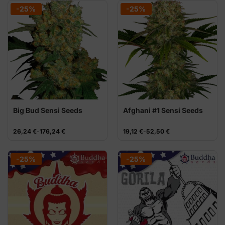
15,74 €
28,12 €
-25%
-25%
hasta
hasta
41,24 €
82,50 €
Big Bud Sensi Seeds
Afghani #1 Sensi Seeds
Rango
Rango
26,24
€
-
176,24
€
19,12
€
-
52,50
€
de
de
precios:
precios:
desde
desde
26,24 €
19,12 €
-25%
-25%
hasta
hasta
176,24 €
52,50 €