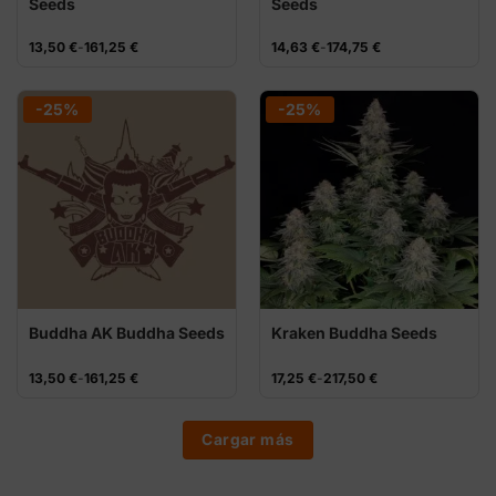
Seeds
Seeds
Rango
Rango
13,50
€
-
161,25
€
14,63
€
-
174,75
€
de
de
precios:
precios:
desde
desde
13,50 €
14,63 €
-25%
-25%
hasta
hasta
161,25 €
174,75 €
Buddha AK Buddha Seeds
Kraken Buddha Seeds
Rango
Rango
13,50
€
-
161,25
€
17,25
€
-
217,50
€
de
de
precios:
precios:
desde
desde
13,50 €
17,25 €
Cargar más
hasta
hasta
161,25 €
217,50 €