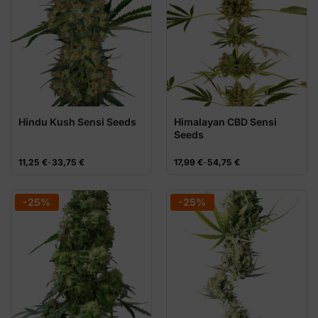
Hindu Kush Sensi Seeds
Himalayan CBD Sensi
Seeds
Rango
Rango
11,25
€
-
33,75
€
17,99
€
-
54,75
€
de
de
precios:
precios:
desde
desde
11,25 €
17,99 €
-25%
-25%
hasta
hasta
33,75 €
54,75 €