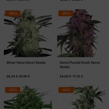
de
de
precios:
precios:
desde
desde
15,76 €
13,50 €
-25%
-25%
hasta
hasta
99,75 €
81,00 €
Silver Haze Sensi Seeds
Sensi Purple Kush Sensi
Seeds
Rango
Rango
26,24
€
-
81,00
€
24,00
€
-
71,25
€
de
de
precios:
precios:
desde
desde
26,24 €
24,00 €
-25%
-25%
hasta
hasta
81,00 €
71,25 €