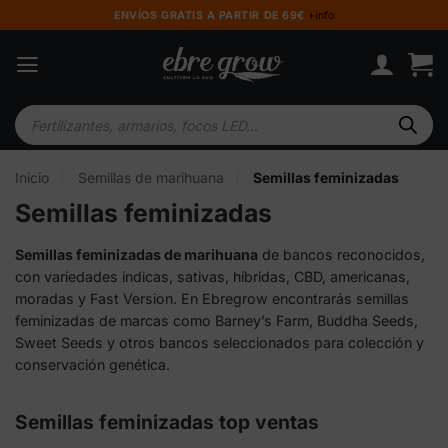
Saltar
ENVÍOS GRATIS A PARTIR DE 69€
+info
al
contenido
Búsqueda
de
productos
Inicio
/
Semillas de marihuana
/
Semillas feminizadas
Semillas feminizadas
Semillas feminizadas de marihuana
de bancos reconocidos,
con variedades índicas, sativas, híbridas, CBD, americanas,
moradas y Fast Version. En Ebregrow encontrarás semillas
feminizadas de marcas como Barney’s Farm, Buddha Seeds,
Sweet Seeds y otros bancos seleccionados para colección y
conservación genética.
Semillas feminizadas top ventas