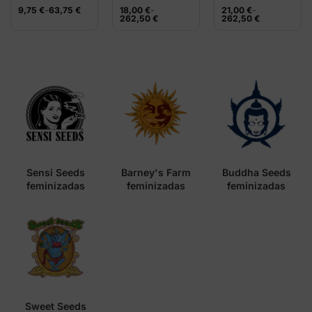
Fast Version
Seeds
Rango
Rango
Rango
9,75
€
-
63,75
€
18,00
€
-
21,00
€
-
de
de
de
262,50
€
262,50
€
Sweet Seeds
precios:
precios:
precios:
desde
desde
desde
9,75 €
18,00 €
21,00 €
hasta
hasta
hasta
63,75 €
262,50 €
262,50 €
Sensi Seeds
Barney's Farm
Buddha Seeds
feminizadas
feminizadas
feminizadas
Sweet Seeds