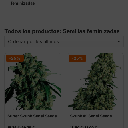
feminizadas
Todos los productos: Semillas feminizadas
-25%
-25%
Super Skunk Sensi Seeds
Skunk #1 Sensi Seeds
Rango
Rango
15,76
€
-
99,75
€
13,50
€
-
81,00
€