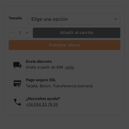
Tamaño
Top Mass Top Crop Silicio asimilable cantidad
Añadir al carrito
Comprar ahora
Envío discreto
Gratis a partir de 69€
+info
Pago seguro SSL
Tarjeta, Bizum, Transferencia bancaria
¿Necesitas ayuda?
+34 634 33 78 09