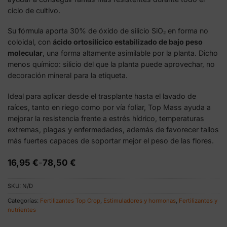
ciclo de cultivo.
Su fórmula aporta 30% de óxido de silicio SiO₂ en forma no
coloidal, con
ácido ortosilícico estabilizado de bajo peso
molecular
, una forma altamente asimilable por la planta. Dicho
menos químico: silicio del que la planta puede aprovechar, no
decoración mineral para la etiqueta.
Ideal para aplicar desde el trasplante hasta el lavado de
raíces, tanto en riego como por vía foliar, Top Mass ayuda a
mejorar la resistencia frente a estrés hídrico, temperaturas
extremas, plagas y enfermedades, además de favorecer tallos
más fuertes capaces de soportar mejor el peso de las flores.
Rango
16,95
€
-
78,50
€
de
precios:
SKU:
N/D
desde
16,95 €
Categorías:
Fertilizantes Top Crop
,
Estimuladores y hormonas
,
Fertilizantes y
hasta
nutrientes
78,50 €