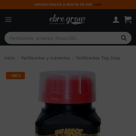
Saltar
ENVÍOS GRATIS A PARTIR DE 69€
+info
al
contenido
Búsqueda
de
productos
Inicio
/
Fertilizantes y nutrientes
/
Fertilizantes Top Crop
-48%