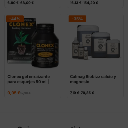
Rango
Rango
6,80
€
-
68,00
€
16,13
€
-
154,20
€
de
de
precios:
precios:
desde
desde
6,80 €
16,13 €
-44%
-35%
hasta
hasta
68,00 €
154,20 €
Clonex gel enraizante
Calmag Biobizz calcio y
para esquejes 50 ml |
magnesio
Growth Technology
El
El
9,95
€
Rango
7,19
€
-
79,85
€
17,90
€
precio
precio
de
original
actual
precios:
era:
es:
desde
17,90 €.
9,95 €.
7,19 €
hasta
79,85 €