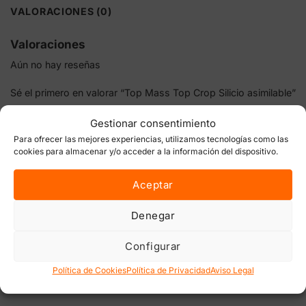
VALORACIONES (0)
Valoraciones
Aún no hay reseñas
Sé el primero en valorar “Top Mass Top Crop Silicio asimilable”
Gestionar consentimiento
Tu dirección de correo electrónico no será publicada.
Los
campos obligatorios están marcados con
*
Para ofrecer las mejores experiencias, utilizamos tecnologías como las
cookies para almacenar y/o acceder a la información del dispositivo.
Tu puntuación
Aceptar
Tu valoración
*
Denegar
Configurar
Política de Cookies
Política de Privacidad
Aviso Legal