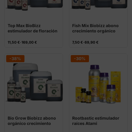
Top Max BioBizz
Fish Mix Biobizz abono
estimulador de floración
crecimiento orgánico
orgánico
Rango
Rango
11,50
€
-
169,00
€
7,50
€
-
69,90
€
de
de
precios:
precios:
desde
desde
11,50 €
7,50 €
-38%
-30%
hasta
hasta
169,00 €
69,90 €
Bio Grow Biobizz abono
Rootbastic estimulador
orgánico crecimiento
raíces Atami