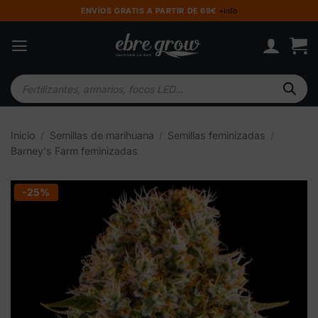
Saltar
ENVÍOS GRATIS A PARTIR DE 69€
+info
al
contenido
Búsqueda
de
productos
Inicio
/
Semillas de marihuana
/
Semillas feminizadas
/
Barney's Farm feminizadas
-25%