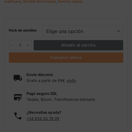
marihuana
,
Semillas feminizadas
,
Semillas sativas
63,75 €
Pack de semillas
Strawberry Lemonade Barney's Farm cantidad
Añadir al carrito
Comprar ahora
Envío discreto
Gratis a partir de 69€
+info
Pago seguro SSL
Tarjeta, Bizum, Transferencia bancaria
¿Necesitas ayuda?
+34 634 33 78 09