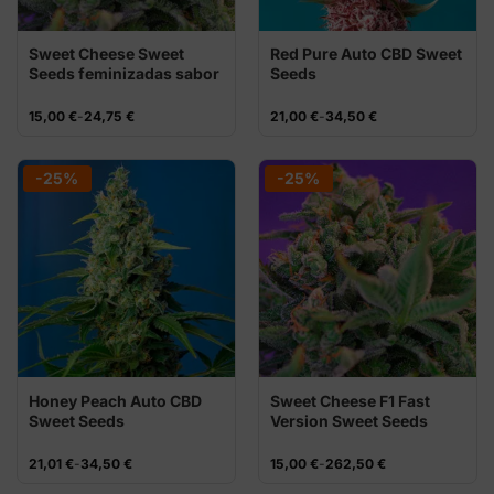
Sweet Cheese Sweet
Red Pure Auto CBD Sweet
Seeds feminizadas sabor
Seeds
queso
Rango
Rango
15,00
€
-
24,75
€
21,00
€
-
34,50
€
de
de
precios:
precios:
desde
desde
15,00 €
21,00 €
-25%
-25%
hasta
hasta
24,75 €
34,50 €
Honey Peach Auto CBD
Sweet Cheese F1 Fast
Sweet Seeds
Version Sweet Seeds
Rango
Rango
21,01
€
-
34,50
€
15,00
€
-
262,50
€
de
de
precios:
precios: