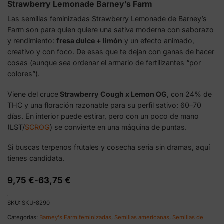
Strawberry Lemonade Barney’s Farm
Las semillas feminizadas Strawberry Lemonade de Barney’s
Farm son para quien quiere una sativa moderna con saborazo
y rendimiento:
fresa dulce + limón
y un efecto animado,
creativo y con foco. De esas que te dejan con ganas de hacer
cosas (aunque sea ordenar el armario de fertilizantes “por
colores”).
Viene del cruce
Strawberry Cough x Lemon OG
, con 24% de
THC y una floración razonable para su perfil sativo: 60–70
días. En interior puede estirar, pero con un poco de mano
(LST/
SCROG
) se convierte en una máquina de puntas.
Si buscas terpenos frutales y cosecha seria sin dramas, aquí
tienes candidata.
Rango
9,75
€
-
63,75
€
de
precios:
SKU:
SKU-8290
desde
9,75 €
Categorías:
Barney's Farm feminizadas
,
Semillas americanas
,
Semillas de
hasta