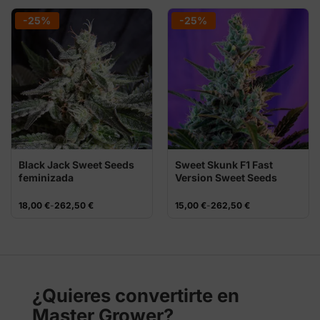
desde
desde
21,01 €
15,00 €
-25%
-25%
hasta
hasta
34,50 €
262,50 €
Black Jack Sweet Seeds
Sweet Skunk F1 Fast
feminizada
Version Sweet Seeds
semillas
Rango
Rango
18,00
€
-
262,50
€
15,00
€
-
262,50
€
de
de
precios:
precios:
desde
desde
18,00 €
15,00 €
hasta
hasta
262,50 €
262,50 €
¿Quieres convertirte en
Master Grower?