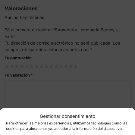
Valoraciones
Aún no hay reseñas
Sé el primero en valorar “Strawberry Lemonade Barney’s
Farm”
Tu dirección de correo electrónico no será publicada.
Los
campos obligatorios están marcados con
*
Tu puntuación
Tu valoración
*
Gestionar consentimiento
Para ofrecer las mejores experiencias, utilizamos tecnologías como las
Nombre
*
cookies para almacenar y/o acceder a la información del dispositivo.