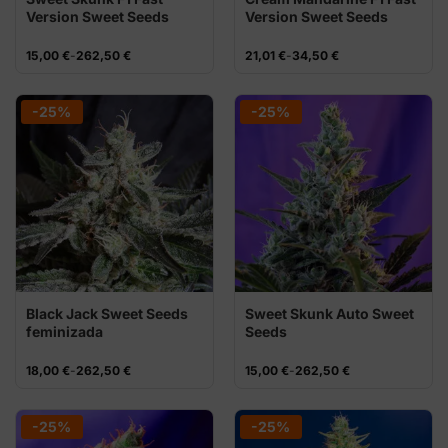
Version Sweet Seeds
Version Sweet Seeds
semillas
Rango
Rango
15,00
€
-
262,50
€
21,01
€
-
34,50
€
de
de
precios:
precios:
desde
desde
15,00 €
21,01 €
-25%
-25%
hasta
hasta
262,50 €
34,50 €
Black Jack Sweet Seeds
Sweet Skunk Auto Sweet
feminizada
Seeds
Rango
Rango
18,00
€
-
262,50
€
15,00
€
-
262,50
€
de
de
precios:
precios:
desde
desde
18,00 €
15,00 €
-25%
-25%
hasta
hasta
262,50 €
262,50 €