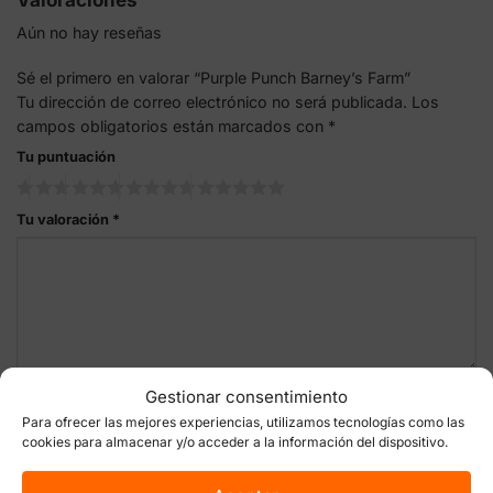
Aún no hay reseñas
Sé el primero en valorar “Purple Punch Barney’s Farm”
Tu dirección de correo electrónico no será publicada.
Los
campos obligatorios están marcados con
*
Tu puntuación
Tu valoración
*
Gestionar consentimiento
Nombre
*
Para ofrecer las mejores experiencias, utilizamos tecnologías como las
cookies para almacenar y/o acceder a la información del dispositivo.