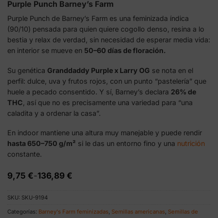
Purple Punch Barney’s Farm
Purple Punch de Barney’s Farm es una feminizada índica
(90/10) pensada para quien quiere cogollo denso, resina a lo
bestia y relax de verdad, sin necesidad de esperar media vida:
en interior se mueve en
50–60 días de floración.
Su genética
Granddaddy Purple x Larry OG
se nota en el
perfil: dulce, uva y frutos rojos, con un punto “pastelería” que
huele a pecado consentido. Y sí, Barney’s declara
26% de
THC
, así que no es precisamente una variedad para “una
caladita y a ordenar la casa”.
En indoor mantiene una altura muy manejable y puede rendir
hasta 650–750 g/m²
si le das un entorno fino y una
nutrición
constante.
Rango
9,75
€
-
136,89
€
de
precios:
SKU:
SKU-9194
desde
9,75 €
Categorías:
Barney's Farm feminizadas
,
Semillas americanas
,
Semillas de
hasta