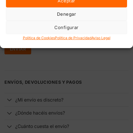
Aceptar
Correo electrónico
*
Denegar
Configurar
Guarda mi nombre, correo electrónico y web en este
Política de Cookies
Política de Privacidad
Aviso Legal
navegador para la próxima vez que comente.
ENVÍOS, DEVOLUCIONES Y PAGOS
¿Mi envío es discreto?
¿Dónde hacéis envíos?
¿Cuánto cuesta el envío?