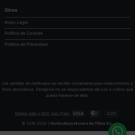
Otros
Aviso Legal
Política de Cookies
Política de Privacidad
Las semillas de marihuana se venden únicamente para coleccionismo y
fines decorativos. Ebregrow no se responsabiliza del uso o cultivo que
pueda hacerse de ellas.
Visa
MasterCard
Bank
Diseño web y SEO: Ivan Prats
Transfer
© 2018-2026 |
Horticultura tècnica de l'Ebre S.L.