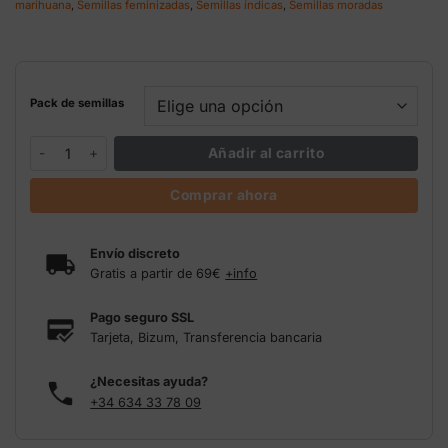
marihuana
,
Semillas feminizadas
,
Semillas índicas
,
Semillas moradas
136,89 €
Pack de semillas
Purple Punch Barney's Farm cantidad
Añadir al carrito
Comprar ahora
Envío discreto
Gratis a partir de 69€
+info
Pago seguro SSL
Tarjeta, Bizum, Transferencia bancaria
¿Necesitas ayuda?
+34 634 33 78 09