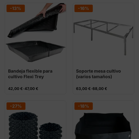
era:
es:
desde
12,00 €.
11,00 €.
0,50 €
-13%
-16%
hasta
1,50 €
Bandeja flexible para
Soporte mesa cultivo
cultivo Flexi Trey
(varios tamaños)
Rango
Rango
42,00
€
-
47,00
€
63,00
€
-
68,00
€
de
de
precios:
precios:
desde
desde
42,00 €
63,00 €
-27%
-18%
hasta
hasta
47,00 €
68,00 €