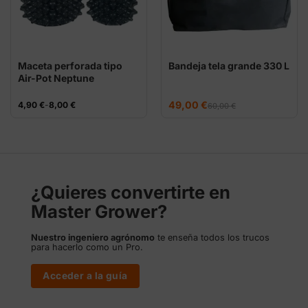
Maceta perforada tipo
Bandeja tela grande 330 L
Air-Pot Neptune
Hydroponics
(10L/15L/25L)
El
El
Rango
49,00
€
4,90
€
-
8,00
€
60,00
€
precio
precio
de
original
actual
precios:
era:
es:
desde
60,00 €.
49,00 €.
4,90 €
hasta
8,00 €
¿Quieres convertirte en
Master Grower?
Nuestro ingeniero agrónomo
te enseña todos los trucos
para hacerlo como un Pro.
Acceder a la guía