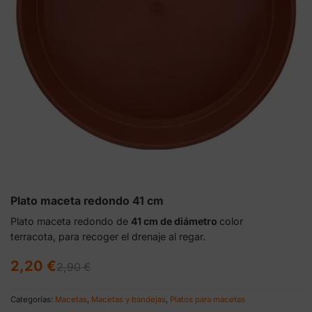
Plato maceta redondo 41 cm
Plato maceta redondo de
41 cm de diámetro
color
terracota, para recoger el drenaje al regar.
El
El
2,20
€
2,90
€
precio
precio
original
actual
era:
es:
Categorías:
Macetas
,
Macetas y bandejas
,
Platos para macetas
2,90 €.
2,20 €.