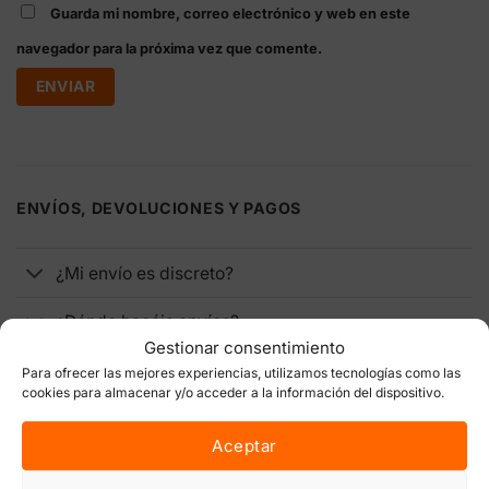
Guarda mi nombre, correo electrónico y web en este
navegador para la próxima vez que comente.
ENVÍOS, DEVOLUCIONES Y PAGOS
¿Mi envío es discreto?
¿Dónde hacéis envíos?
Gestionar consentimiento
¿Cuánto cuesta el envío?
Para ofrecer las mejores experiencias, utilizamos tecnologías como las
cookies para almacenar y/o acceder a la información del dispositivo.
¿Cuánto tarda en llegar mi pedido?
Aceptar
¿Cómo puedo pagar?