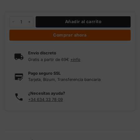
Plato maceta redondo 41 cm cantidad
Añadir al carrito
Comprar ahora
Envío discreto
Gratis a partir de 69€
+info
Pago seguro SSL
Tarjeta, Bizum, Transferencia bancaria
¿Necesitas ayuda?
+34 634 33 78 09