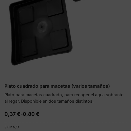
Plato cuadrado para macetas (varios tamaños)
Plato para macetas cuadrado, para recoger el agua sobrante
al regar. Disponible en dos tamaños distintos.
Rango
0,37
€
-
0,80
€
de
precios:
SKU:
N/D
desde