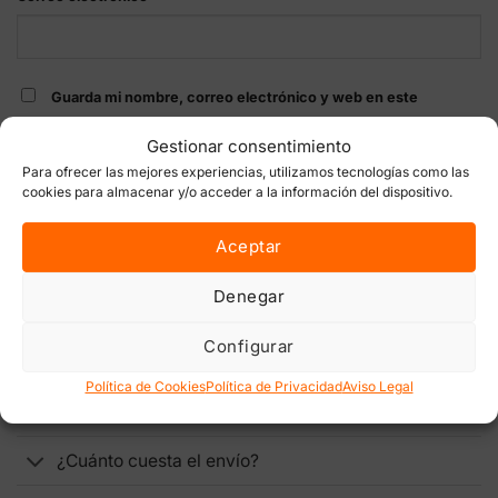
Guarda mi nombre, correo electrónico y web en este
navegador para la próxima vez que comente.
Gestionar consentimiento
Para ofrecer las mejores experiencias, utilizamos tecnologías como las
cookies para almacenar y/o acceder a la información del dispositivo.
Aceptar
ENVÍOS, DEVOLUCIONES Y PAGOS
Denegar
Configurar
¿Mi envío es discreto?
Política de Cookies
Política de Privacidad
Aviso Legal
¿Dónde hacéis envíos?
¿Cuánto cuesta el envío?