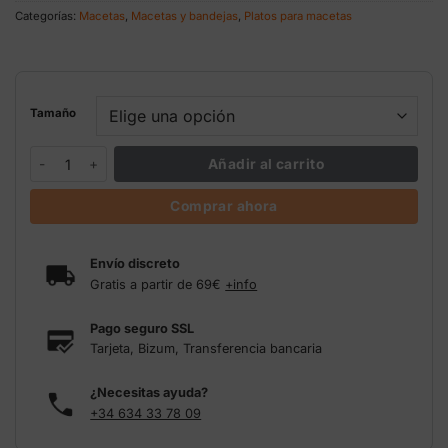
0,37 €
Categorías:
Macetas
,
Macetas y bandejas
,
Platos para macetas
hasta
0,80 €
Tamaño
Plato cuadrado para macetas (varios tamaños) cantidad
Añadir al carrito
Comprar ahora
Envío discreto
Gratis a partir de 69€
+info
Pago seguro SSL
Tarjeta, Bizum, Transferencia bancaria
¿Necesitas ayuda?
+34 634 33 78 09