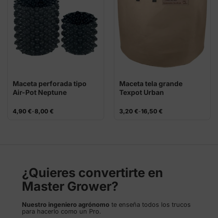
Maceta perforada tipo
Maceta tela grande
Air-Pot Neptune
Texpot Urban
Hydroponics
(10L/15L/25L)
Rango
Rango
4,90
€
-
8,00
€
3,20
€
-
16,50
€
de
de
precios:
precios:
desde
desde
4,90 €
3,20 €
hasta
hasta
8,00 €
16,50 €
¿Quieres convertirte en
Master Grower?
Nuestro ingeniero agrónomo
te enseña todos los trucos
para hacerlo como un Pro.