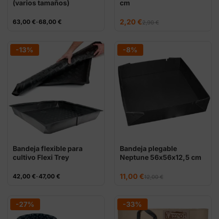
(varios tamaños)
cm
El
El
Rango
2,20
€
63,00
€
-
68,00
€
2,90
€
precio
precio
de
original
actual
precios:
era:
es:
desde
2,90 €.
2,20 €.
63,00 €
-13%
-8%
hasta
68,00 €
Bandeja flexible para
Bandeja plegable
cultivo Flexi Trey
Neptune 56x56x12,5 cm
El
El
Rango
11,00
€
42,00
€
-
47,00
€
12,00
€
precio
precio
de
original
actual
precios:
era:
es:
desde
12,00 €.
11,00 €.
42,00 €
-27%
-33%
hasta
47,00 €