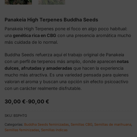
Panakeia High Terpenes Buddha Seeds
Panakeia High Terpenes pone el foco en algo poco habitual:
una
genética rica en CBG
con una presencia aromática mucho
más cuidada de lo normal.
Buddha Seeds refuerza aquí el trabajo original de Panakeia
con un perfil de terpenos más amplio, donde aparecen
notas
dulces, afrutadas y amaderadas
que hacen la experiencia
mucho más atractiva. Es una variedad pensada para quienes
valoran el aroma y buscan una opción sin efecto psicoactivo
con un carácter realmente disfrutable.
Rango
30,00
€
-
90,00
€
de
precios:
SKU:
BSPHTG
desde
30,00 €
Categorías:
Buddha Seeds feminizadas
,
Semillas CBG
,
Semillas de marihuana
,
hasta
Semillas feminizadas
,
Semillas índicas
90,00 €