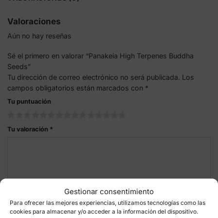
Valoraciones
Aún no hay reseñas
Sé el primero en valorar “Panakeia High Terpenes Buddha
Seeds”
Tu dirección de correo electrónico no será publicada.
Los
campos obligatorios están marcados con
*
Tu puntuación
Tu valoración
*
Gestionar consentimiento
Para ofrecer las mejores experiencias, utilizamos tecnologías como las
cookies para almacenar y/o acceder a la información del dispositivo.
Nombre
*