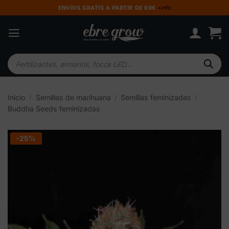
Saltar
ENVÍOS GRATIS A PARTIR DE 69€
+info
al
contenido
Búsqueda
de
productos
Inicio
/
Semillas de marihuana
/
Semillas feminizadas
/
Buddha Seeds feminizadas
-25%