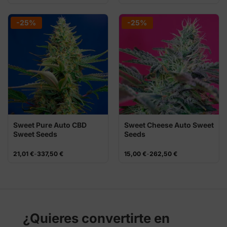
de
de
precios:
precios:
desde
desde
18,00 €
27,00 €
-25%
-25%
hasta
hasta
30,00 €
45,00 €
Sweet Pure Auto CBD
Sweet Cheese Auto Sweet
Sweet Seeds
Seeds
Rango
Rango
21,01
€
-
337,50
€
15,00
€
-
262,50
€
de
de
precios:
precios:
desde
desde
21,01 €
15,00 €
hasta
hasta
337,50 €
262,50 €
¿Quieres convertirte en