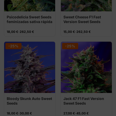
Psicodelicia Sweet Seeds
Sweet Cheese F1 Fast
feminizadas sativa rápida
Version Sweet Seeds
Rango
Rango
18,00
€
-
262,50
€
15,00
€
-
262,50
€
de
de
precios:
precios:
desde
desde
18,00 €
15,00 €
-25%
-25%
hasta
hasta
262,50 €
262,50 €
Bloody Skunk Auto Sweet
Jack 47 F1 Fast Version
Seeds
Sweet Seeds
Rango
Rango
18,00
€
-
30,00
€
27,00
€
-
45,00
€