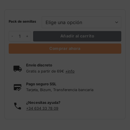
Pack de semillas
Panakeia High Terpenes Buddha Seeds cantidad
Añadir al carrito
Comprar ahora
Envío discreto
Gratis a partir de 69€
+info
Pago seguro SSL
Tarjeta, Bizum, Transferencia bancaria
¿Necesitas ayuda?
+34 634 33 78 09