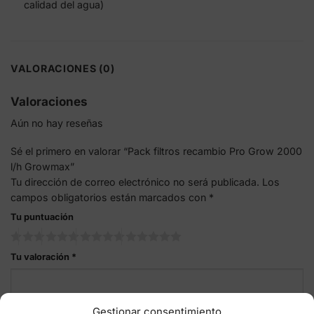
calidad del agua)
VALORACIONES (0)
Valoraciones
Aún no hay reseñas
Sé el primero en valorar “Pack filtros recambio Pro Grow 2000
l/h Growmax”
Tu dirección de correo electrónico no será publicada.
Los
campos obligatorios están marcados con
*
Tu puntuación
Tu valoración
*
Gestionar consentimiento