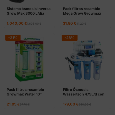
Sistema ósmosis inversa
Pack filtros recambio
Grow Max 3000 L/día
Mega Grow Growmax
Water
El
El
El
El
1.040,00
€
31,80
€
1.693,00
€
41,20
€
precio
precio
precio
precio
original
actual
original
actual
era:
es:
era:
es:
1.693,00 €.
1.040,00 €.
41,20 €.
31,80 €.
-21%
-28%
Pack filtros recambio
Filtro Ósmosis
Growmax Water 10″
Wassertech 475L/d con
Bomba
El
El
El
El
21,95
€
179,00
€
27,70
€
250,00
€
precio
precio
precio
precio
original
actual
original
actual
era:
es:
era:
es: