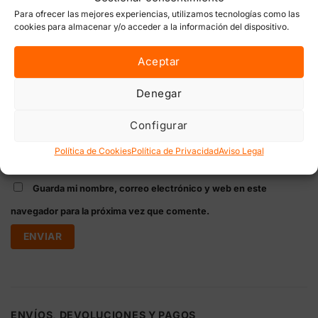
Para ofrecer las mejores experiencias, utilizamos tecnologías como las
cookies para almacenar y/o acceder a la información del dispositivo.
Aceptar
Nombre
*
Denegar
Configurar
Correo electrónico
*
Política de Cookies
Política de Privacidad
Aviso Legal
Guarda mi nombre, correo electrónico y web en este
navegador para la próxima vez que comente.
ENVÍOS, DEVOLUCIONES Y PAGOS