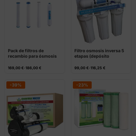
Pack de filtros de
Filtro osmosis inversa 5
recambio para ósmosis
etapas (depósito
Water Master 1100 / 3000
opcional)
(con membrana)
Rango
Rango
169,00
€
-
186,00
€
99,00
€
-
116,25
€
de
de
precios:
precios:
desde
desde
169,00 €
99,00 €
-39%
-23%
hasta
hasta
186,00 €
116,25 €