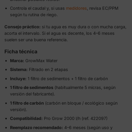
Controla el caudal y, si usas
medidores
, revisa EC/PPM
según tu rutina de riego.
Consejo práctico:
si tu agua es muy dura o con mucha carga,
acorta el intervalo. Si el agua es decente, los 4–6 meses
suelen ser una buena referencia.
Ficha técnica
Marca:
GrowMax Water
Sistema:
Filtrado en 2 etapas
Incluye:
1 filtro de sedimentos + 1 filtro de carbón
1 filtro de sedimentos
(habitualmente 5 micras, según
versión del fabricante).
1 filtro de carbón
(carbón en bloque / ecológico según
versión).
Compatibilidad:
Pro Grow 2000 l/h (ref. 422097)
Reemplazo recomendado:
4–6 meses (según uso y