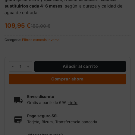
sustituirlos cada 4–6 meses
, según la dureza y calidad del
agua de entrada.
El
El
109,95
€
180,00
€
precio
precio
original
actual
era:
es:
Categoría:
Filtros osmosis inversa
180,00 €.
109,95 €.
Pack filtros recambio Pro Grow 2000 l/h Growmax cantidad
Añadir al carrito
Comprar ahora
Envío discreto
Gratis a partir de 69€
+info
Pago seguro SSL
Tarjeta, Bizum, Transferencia bancaria