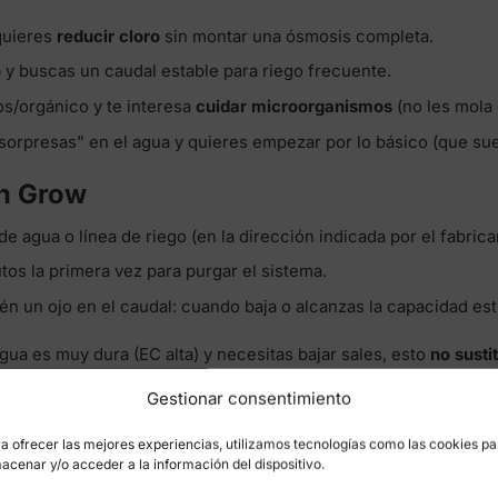
quieres
reducir cloro
sin montar una ósmosis completa.
o
y buscas un caudal estable para riego frecuente.
os/orgánico y te interesa
cuidar microorganismos
(no les mola 
sorpresas” en el agua y quieres empezar por lo básico (que sue
n Grow
 de agua o línea de riego (en la dirección indicada por el fabrica
os la primera vez para purgar el sistema.
n un ojo en el caudal: cuando baja o alcanzas la capacidad es
 agua es muy dura (EC alta) y necesitas bajar sales, esto
no susti
ido.
Gestionar consentimiento
a ofrecer las mejores experiencias, utilizamos tecnologías como las cookies pa
acenar y/o acceder a la información del dispositivo.