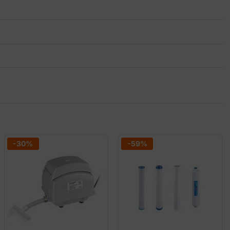
-30%
-59%