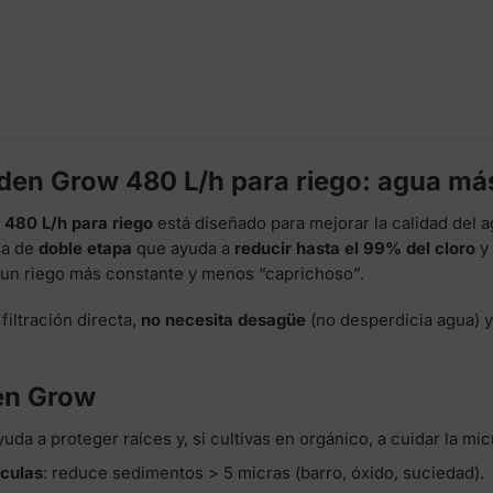
rden Grow 480 L/h para riego: agua más
w
480 L/h para riego
está diseñado para mejorar la calidad del 
ema de
doble etapa
que ayuda a
reducir hasta el 99% del cloro
y 
s un riego más constante y menos “caprichoso”.
filtración directa,
no necesita desagüe
(no desperdicia agua) y
en Grow
ayuda a proteger raíces y, si cultivas en orgánico, a cuidar la mic
ículas
: reduce sedimentos > 5 micras (barro, óxido, suciedad).