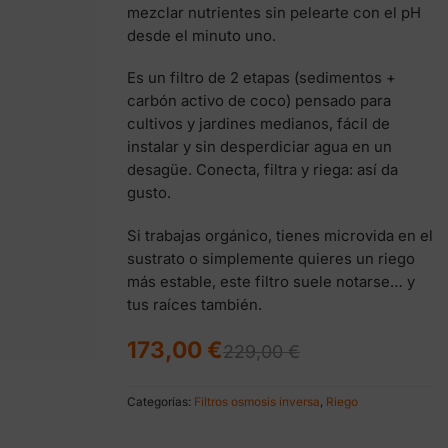
mezclar nutrientes sin pelearte con el pH
desde el minuto uno.
Es un filtro de 2 etapas (sedimentos +
carbón activo de coco) pensado para
cultivos y jardines medianos, fácil de
instalar y sin desperdiciar agua en un
desagüe. Conecta, filtra y riega: así da
gusto.
Si trabajas orgánico, tienes microvida en el
sustrato o simplemente quieres un riego
más estable, este filtro suele notarse… y
tus raíces también.
El
El
173,00
€
229,00
€
precio
precio
original
actual
era:
es:
Categorías:
Filtros osmosis inversa
,
Riego
229,00 €.
173,00 €.