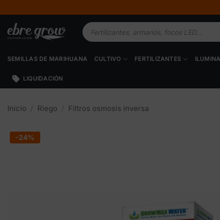
Saltar
al
Búsqueda
contenido
de
productos
SEMILLAS DE MARIHUANA
CULTIVO
FERTILIZANTES
ILUMIN
LIQUIDACIÓN
Inicio
/
Riego
/
Filtros osmosis inversa
-24%