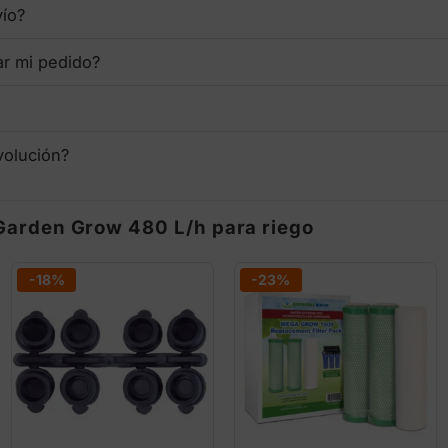
vío?
ar mi pedido?
volución?
 Garden Grow 480 L/h para riego
-18%
-23%