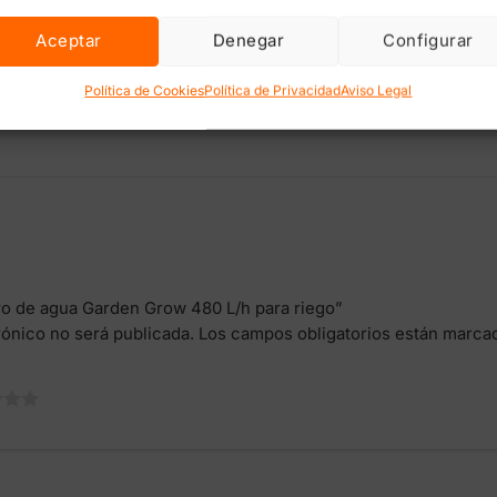
arbón activo de coco)
Aceptar
Denegar
Configurar
icras
a 99%
Política de Cookies
Política de Privacidad
Aviso Legal
 meses y/o caudal superior a
27.000 L
(según calidad del agua y
ltro de agua Garden Grow 480 L/h para riego”
rónico no será publicada.
Los campos obligatorios están marc