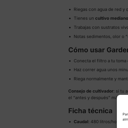
Riegas con agua de red y 
Tienes un
cultivo median
Trabajas con sustratos viv
Notas sedimentos, olor o “
Cómo usar Garde
Conecta el filtro a tu toma
Haz correr agua unos minut
Riega normalmente y manté
Consejo de cultivador
: si tu
el “antes y después” más ráp
Ficha técnica
Par
alm
Caudal
: 480 litros/hora