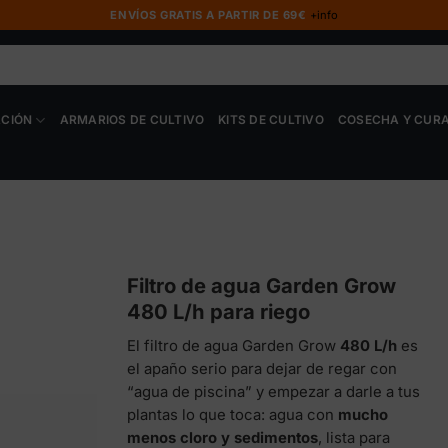
ENVÍOS GRATIS A PARTIR DE 69€
+info
ACIÓN
ARMARIOS DE CULTIVO
KITS DE CULTIVO
COSECHA Y CUR
Filtro de agua Garden Grow
480 L/h para riego
El filtro de agua Garden Grow
480 L/h
es
el apaño serio para dejar de regar con
“agua de piscina” y empezar a darle a tus
plantas lo que toca: agua con
mucho
menos cloro y sedimentos
, lista para