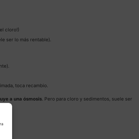
el cloro!)
le ser lo más rentable).
nte).
timada, toca recambio.
tuye a una ósmosis
. Pero para cloro y sedimentos, suele ser
ra