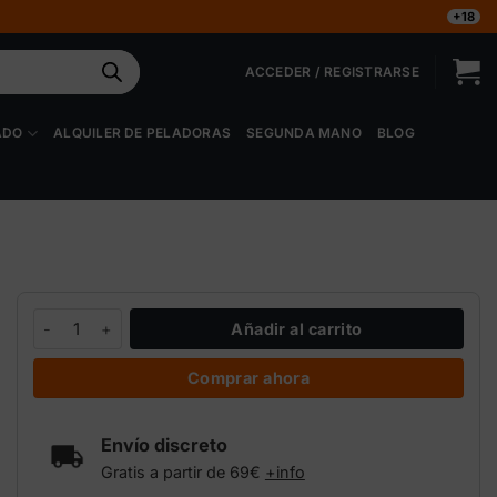
+18
ACCEDER / REGISTRARSE
ADO
ALQUILER DE PELADORAS
SEGUNDA MANO
BLOG
Filtro de agua Garden Grow 480 L/h para riego cantidad
Añadir al carrito
Comprar ahora
Envío discreto
Gratis a partir de 69€
+info