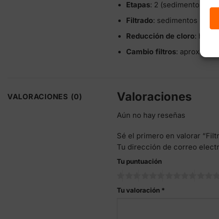
Etapas
: 2 (sedimentos + c
Filtrado
: sedimentos > 5 m
Reducción de cloro
: hast
Cambio filtros
: aprox. 4–6
Valoraciones
VALORACIONES (0)
Aún no hay reseñas
Sé el primero en valorar “Fi
Tu dirección de correo elect
Tu puntuación
Tu valoración
*