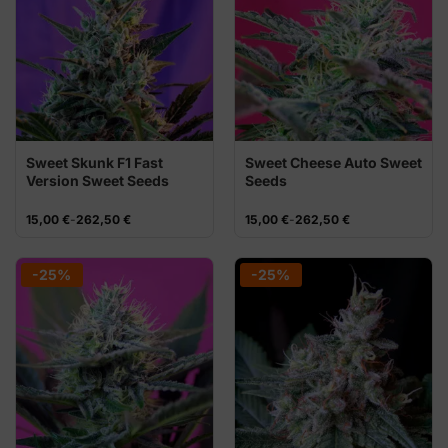
Sweet Skunk F1 Fast
Sweet Cheese Auto Sweet
Version Sweet Seeds
Seeds
semillas
Rango
Rango
15,00
€
-
262,50
€
15,00
€
-
262,50
€
de
de
precios:
precios:
desde
desde
15,00 €
15,00 €
-25%
-25%
hasta
hasta
262,50 €
262,50 €