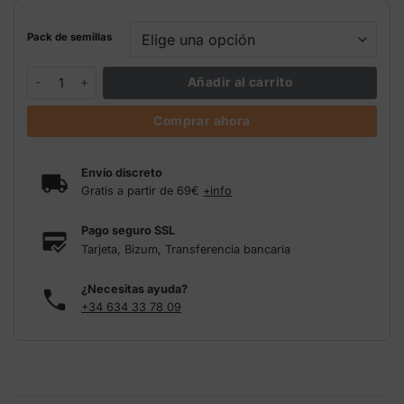
Pack de semillas
Morpheus Buddha Seeds cantidad
Añadir al carrito
Comprar ahora
Envío discreto
Gratis a partir de 69€
+info
Pago seguro SSL
Tarjeta, Bizum, Transferencia bancaria
¿Necesitas ayuda?
+34 634 33 78 09