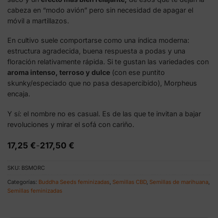
cabeza en “modo avión” pero sin necesidad de apagar el
móvil a martillazos.
En cultivo suele comportarse como una índica moderna:
estructura agradecida, buena respuesta a podas y una
floración relativamente rápida. Si te gustan las variedades con
aroma intenso, terroso y dulce
(con ese puntito
skunky/especiado que no pasa desapercibido), Morpheus
encaja.
Y sí: el nombre no es casual. Es de las que te invitan a bajar
revoluciones y mirar el sofá con cariño.
Rango
17,25
€
-
217,50
€
de
precios:
SKU:
BSMORC
desde
17,25 €
Categorías:
Buddha Seeds feminizadas
,
Semillas CBD
,
Semillas de marihuana
,
hasta
Semillas feminizadas
217,50 €