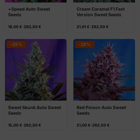
+Speed Auto Sweet
Cream Caramel F1 Fast
Seeds
Version Sweet Seeds
Rango
Rango
18,00
€
-
262,50
€
21,01
€
-
262,50
€
de
de
precios:
precios:
desde
desde
18,00 €
21,01 €
-25%
-25%
hasta
hasta
262,50 €
262,50 €
Sweet Skunk Auto Sweet
Red Poison Auto Sweet
Seeds
Seeds
Rango
Rango
15,00
€
-
262,50
€
21,00
€
-
262,50
€
de
de
precios:
precios:
desde
desde
15,00 €
21,00 €