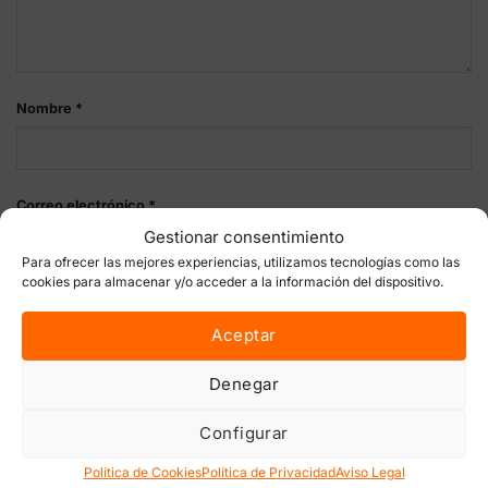
Nombre
*
Correo electrónico
*
Gestionar consentimiento
Para ofrecer las mejores experiencias, utilizamos tecnologías como las
cookies para almacenar y/o acceder a la información del dispositivo.
Guarda mi nombre, correo electrónico y web en este
Aceptar
navegador para la próxima vez que comente.
Denegar
Configurar
Política de Cookies
Política de Privacidad
Aviso Legal