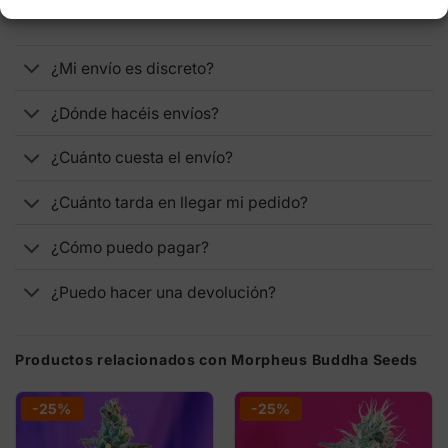
ENVÍOS, DEVOLUCIONES Y PAGOS
¿Mi envío es discreto?
¿Dónde hacéis envíos?
¿Cuánto cuesta el envío?
¿Cuánto tarda en llegar mi pedido?
¿Cómo puedo pagar?
¿Puedo hacer una devolución?
Productos relacionados con Morpheus Buddha Seeds
-25%
-25%