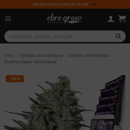
Saltar
ENVÍOS GRATIS A PARTIR DE 69€
+info
al
contenido
Búsqueda
de
productos
Inicio
/
Semillas de marihuana
/
Semillas feminizadas
/
Buddha Seeds feminizadas
-25%