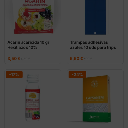
Acarin acaricida 10 gr
Trampas adhesivas
Hexitiazox 10%
azules 10 uds para trips
El
El
El
El
3,50
€
5,50
€
4,50
€
7,00
€
precio
precio
precio
precio
original
actual
original
actual
era:
es:
era:
es:
4,50 €.
3,50 €.
7,00 €.
5,50 €.
-17%
-24%