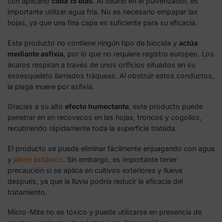
con aplicarlo
cada 15 días
. Al diluirlo en el pulverizador, es
importante utilizar agua fría. No es necesario empapar las
hojas, ya que una fina capa es suficiente para su eficacia.
Este producto no contiene ningún tipo de biocida y
actúa
mediante asfixia
, por lo que no requiere registro europeo. Los
ácaros respiran a través de unos orificios situados en su
exoesqueleto llamados tráqueas. Al obstruir estos conductos,
la plaga muere por asfixia.
Gracias a su alto
efecto humectante
, este producto puede
penetrar en en recovecos en las hojas, troncos y cogollos,
recubriendo rápidamente toda la superficie tratada.
El producto se puede eliminar fácilmente enjuagando con agua
y
jabón potásico
. Sin embargo, es importante tener
precaución si se aplica en cultivos exteriores y llueve
después, ya que la lluvia podría reducir la eficacia del
tratamiento.
Micro-Mite no es tóxico y puede utilizarse en presencia de