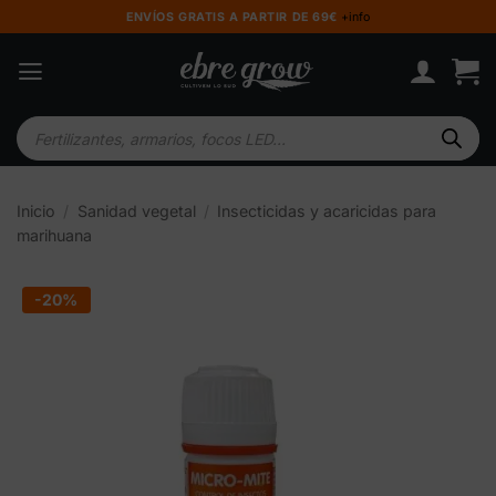
Saltar
ENVÍOS GRATIS A PARTIR DE 69€
+info
al
contenido
Búsqueda
de
productos
Inicio
/
Sanidad vegetal
/
Insecticidas y acaricidas para
marihuana
-20%