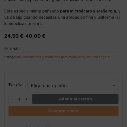
Está especialmente pensado
para microácaro y araña roja
, y
va de lujo cuando necesitas una aplicación fina y uniforme (si
lo nebulizas, mejor).
Rango
24,50
€
-
40,00
€
de
precios:
SKU:
N/D
desde
24,50 €
Categorías:
Insecticidas y acaricidas para marihuana
,
Sanidad vegetal
hasta
40,00 €
Tamaño
Micro Mite Trabe | Acaricida microácaro y araña roja cantidad
Añadir al carrito
Comprar ahora