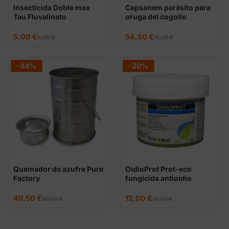
Insecticida Doble max
Capsanem parásito para
Tau Fluvalinato
oruga del cogollo
El
El
El
El
5,00
€
54,50
€
6,00
€
71,30
€
precio
precio
precio
precio
original
actual
original
actual
era:
es:
era:
es:
6,00 €.
5,00 €.
71,30 €.
54,50 €.
-44%
-20%
Quemador de azufre Pure
OidioProt Prot-eco
Factory
fungicida antioidio
El
El
El
El
49,50
€
12,00
€
89,00
€
15,00
€
precio
precio
precio
precio
original
actual
original
actual
era:
es:
era:
es:
89,00 €.
49,50 €.
15,00 €.
12,00 €.