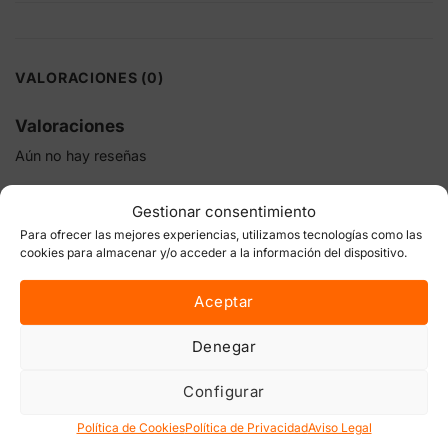
VALORACIONES (0)
Valoraciones
Aún no hay reseñas
Sé el primero en valorar “Micro Mite Trabe | Acaricida
Gestionar consentimiento
microácaro y araña roja”
Para ofrecer las mejores experiencias, utilizamos tecnologías como las
Tu dirección de correo electrónico no será publicada.
Los
cookies para almacenar y/o acceder a la información del dispositivo.
campos obligatorios están marcados con
*
Tu puntuación
Aceptar
Denegar
Tu valoración
*
Configurar
Política de Cookies
Política de Privacidad
Aviso Legal