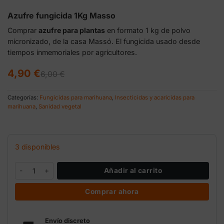
Azufre fungicida 1Kg Masso
Comprar
azufre para plantas
en formato 1 kg de polvo
micronizado, de la casa Massó. El fungicida usado desde
tiempos inmemoriales por agricultores.
El
El
4,90
€
6,00
€
precio
precio
original
actual
era:
es:
Categorías:
Fungicidas para marihuana
,
Insecticidas y acaricidas para
6,00 €.
4,90 €.
marihuana
,
Sanidad vegetal
3 disponibles
Azufre fungicida 1Kg Masso cantidad
Añadir al carrito
Comprar ahora
Envío discreto