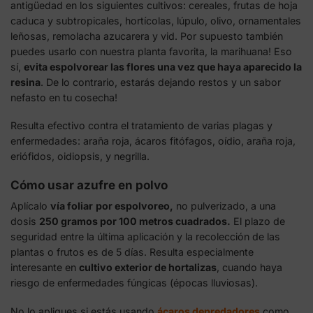
antigüedad en los siguientes cultivos: cereales, frutas de hoja
caduca y subtropicales, hortícolas, lúpulo, olivo, ornamentales
leñosas, remolacha azucarera y vid. Por supuesto también
puedes usarlo con nuestra planta favorita, la marihuana! Eso
sí,
evita espolvorear las flores una vez que haya aparecido la
resina
. De lo contrario, estarás dejando restos y un sabor
nefasto en tu cosecha!
Resulta efectivo contra el tratamiento de varias plagas y
enfermedades: araña roja, ácaros fitófagos, oídio, araña roja,
eriófidos, oidiopsis, y negrilla.
Cómo usar azufre en polvo
Aplícalo
vía foliar
por espolvoreo,
no pulverizado, a una
dosis
250 gramos por 100 metros cuadrados.
El plazo de
seguridad entre la última aplicación y la recolección de las
plantas o frutos es de 5 días. Resulta especialmente
interesante en
cultivo exterior de hortalizas
, cuando haya
riesgo de enfermedades fúngicas (épocas lluviosas).
No lo apliques si estás usando
ácaros depredadores
como