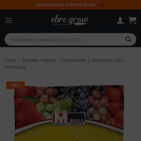
Saltar
ENVÍOS GRATIS A PARTIR DE 69€
+info
al
contenido
Búsqueda
de
productos
Inicio
/
Sanidad vegetal
/
Insecticidas y acaricidas para
marihuana
-18%