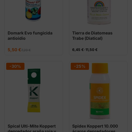
Domark Evo fungicida
Tierra de Diatomeas
antioidio
Trabe (Diatical)
El
El
5,50
€
Rango
6,45
€
-
11,50
€
7,20
€
precio
precio
de
original
actual
precios:
era:
es:
desde
7,20 €.
5,50 €.
6,45 €
-30%
-25%
hasta
11,50 €
Spical Ulti-Mite Koppert
Spidex Koppert 10.000
depredador araña roja y
ácaros depredadores