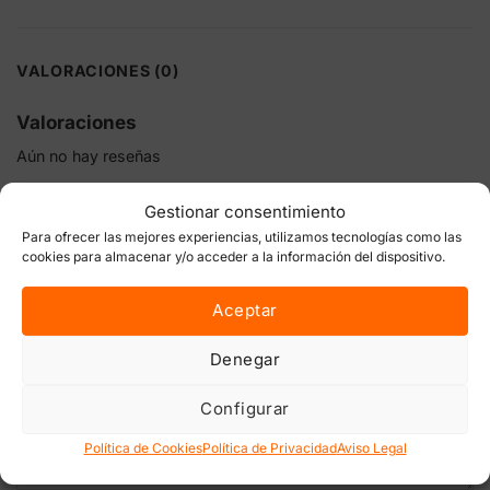
VALORACIONES (0)
Valoraciones
Aún no hay reseñas
Sé el primero en valorar “Azufre fungicida 1Kg Masso”
Gestionar consentimiento
Tu dirección de correo electrónico no será publicada.
Los
Para ofrecer las mejores experiencias, utilizamos tecnologías como las
campos obligatorios están marcados con
*
cookies para almacenar y/o acceder a la información del dispositivo.
Tu puntuación
Aceptar
Tu valoración
*
Denegar
Configurar
Política de Cookies
Política de Privacidad
Aviso Legal