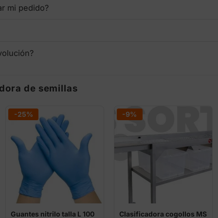
ar mi pedido?
volución?
dora de semillas
-25%
-9%
Guantes nitrilo talla L 100
Clasificadora cogollos MS