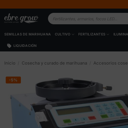
Saltar
al
Búsqueda
contenido
de
productos
SEMILLAS DE MARIHUANA
CULTIVO
FERTILIZANTES
ILUMIN
LIQUIDACIÓN
Inicio
/
Cosecha y curado de marihuana
/
Accesorios cos
-5%