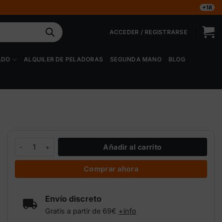
+18
ACCEDER / REGISTRARSE
ADO
ALQUILER DE PELADORAS
SEGUNDA MANO
BLOG
Máquina contadora de semillas cantidad
Añadir al carrito
Comprar ahora
Envío discreto
Gratis a partir de 69€
+info