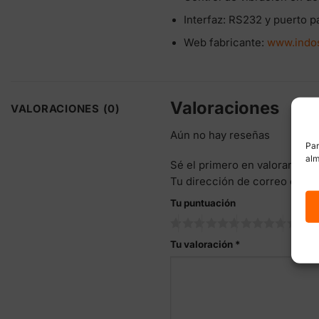
Interfaz: RS232 y puerto p
Web fabricante:
www.indo
Valoraciones
VALORACIONES (0)
Aún no hay reseñas
Par
alm
Sé el primero en valorar “Má
Tu dirección de correo elect
Tu puntuación
Tu valoración
*