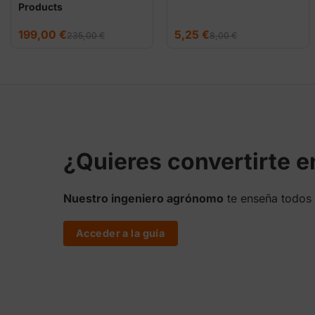
Products
El
El
El
El
199,00
€
5,25
€
235,00
€
8,00
€
precio
precio
precio
precio
original
actual
original
actual
era:
es:
era:
es:
235,00 €.
199,00 €.
8,00 €.
5,25 €.
¿Quieres convertirte 
Nuestro ingeniero agrónomo
te enseña todos 
Acceder a la guía