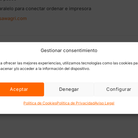
aralelo para conectar ordenar e impresora
sawagri.com
Gestionar consentimiento
a ofrecer las mejores experiencias, utilizamos tecnologías como las cookies pa
acenar y/o acceder a la información del dispositivo.
quina contadora de semillas”
rónico no será publicada.
Los campos obligatorios están marc
Aceptar
Denegar
Configurar
Política de Cookies
Política de Privacidad
Aviso Legal