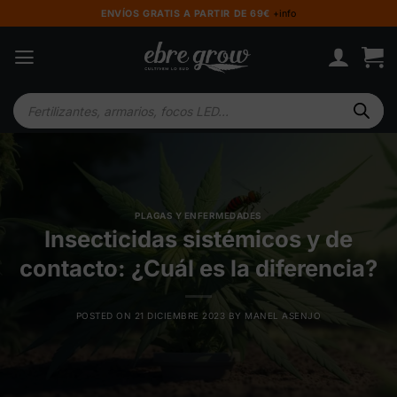
Saltar
ENVÍOS GRATIS A PARTIR DE 69€
+info
al
contenido
Búsqueda
de
productos
PLAGAS Y ENFERMEDADES
Insecticidas sistémicos y de
contacto: ¿Cuál es la diferencia?
POSTED ON
21 DICIEMBRE 2023
BY
MANEL ASENJO