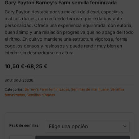
Gary Payton Barney’s Farm semilla feminizada
Gary Payton destaca por su mezcla de diésel, especias y
matices dulces, con un fondo terroso que le da bastante
personalidad. Ofrece una experiencia equilibrada, con euforia,
buen ánimo y una relajación progresiva que no apaga del todo
el ritmo. En cultivo mantiene una estructura vigorosa, forma
cogollos densos y resinosos y puede rendir muy bien en
interior sin desmadrarse en altura.
Rango
10,50
€
-
68,25
€
de
precios:
SKU:
SKU-20636
desde
10,50 €
Categorías:
Barney's Farm feminizadas
,
Semillas de marihuana
,
Semillas
hasta
feminizadas
,
Semillas híbridas
68,25 €
Pack de semillas
Gary Payton Barney’s Farm semilla feminizada cantidad