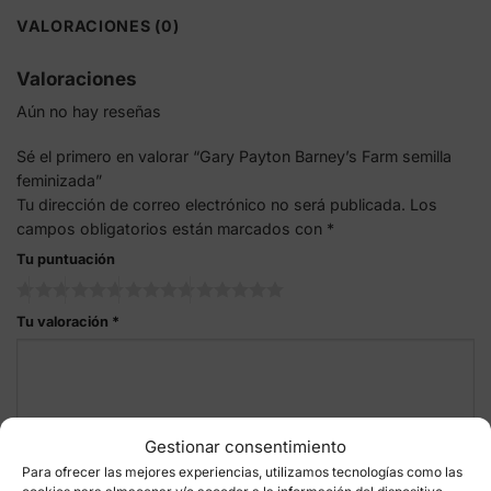
VALORACIONES (0)
Valoraciones
Aún no hay reseñas
Sé el primero en valorar “Gary Payton Barney’s Farm semilla
feminizada”
Tu dirección de correo electrónico no será publicada.
Los
campos obligatorios están marcados con
*
Tu puntuación
Tu valoración
*
Gestionar consentimiento
Para ofrecer las mejores experiencias, utilizamos tecnologías como las
cookies para almacenar y/o acceder a la información del dispositivo.