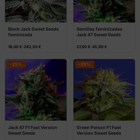
Black Jack Sweet Seeds
Semillas feminizadas
feminizada
Jack 47 Sweet Seeds
Rango
Rango
18,00
€
-
262,50
€
27,00
€
-
45,00
€
de
de
precios:
precios:
desde
desde
18,00 €
27,00 €
-25%
-25%
hasta
hasta
262,50 €
45,00 €
Jack 47 F1 Fast Version
Green Poison F1 Fast
Sweet Seeds
Version Sweet Seeds
semillas