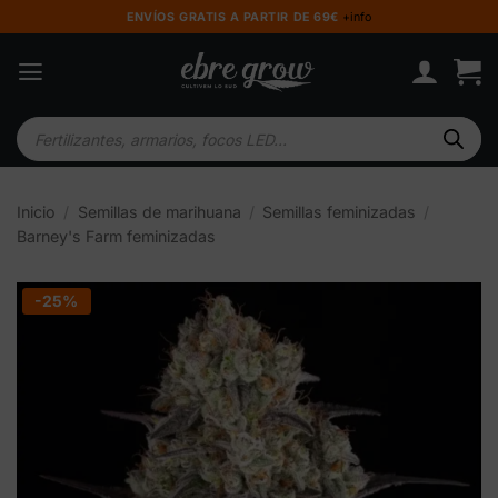
Saltar
ENVÍOS GRATIS A PARTIR DE 69€
+info
al
contenido
Búsqueda
de
productos
Inicio
/
Semillas de marihuana
/
Semillas feminizadas
/
Barney's Farm feminizadas
-25%