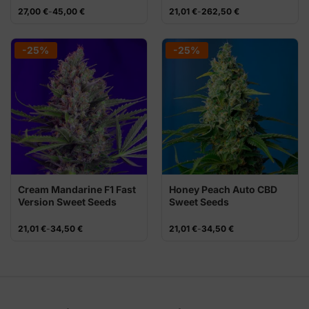
Rango
Rango
27,00
€
-
45,00
€
21,01
€
-
262,50
€
de
de
precios:
precios:
desde
desde
27,00 €
21,01 €
-25%
-25%
hasta
hasta
45,00 €
262,50 €
Cream Mandarine F1 Fast
Honey Peach Auto CBD
Version Sweet Seeds
Sweet Seeds
Rango
Rango
21,01
€
-
34,50
€
21,01
€
-
34,50
€
de
de
precios:
precios:
desde
desde
21,01 €
21,01 €
hasta
hasta
34,50 €
34,50 €