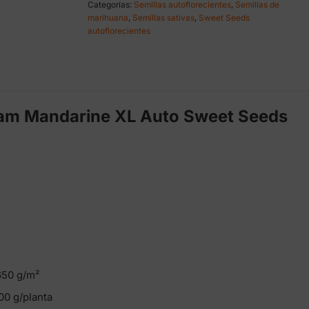
21,00 €
Categorías:
Semillas autoflorecientes
,
Semillas de
hasta
marihuana
,
Semillas sativas
,
Sweet Seeds
262,50 €
autoflorecientes
eam Mandarine XL Auto Sweet Seeds
50 g/m²
0 g/planta