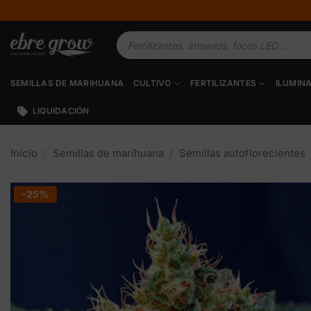
Saltar
al
Búsqueda
contenido
de
productos
SEMILLAS DE MARIHUANA
CULTIVO
FERTILIZANTES
ILUMIN
LIQUIDACIÓN
Inicio
/
Semillas de marihuana
/
Semillas autoflorecientes
-25%