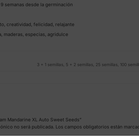
9 semanas desde la germinación
o, creatividad, felicidad, relajante
a, maderas, especias, agridulce
3 + 1 semillas, 5 + 2 semillas, 25 semillas, 100 semil
ream Mandarine XL Auto Sweet Seeds”
rónico no será publicada.
Los campos obligatorios están marc