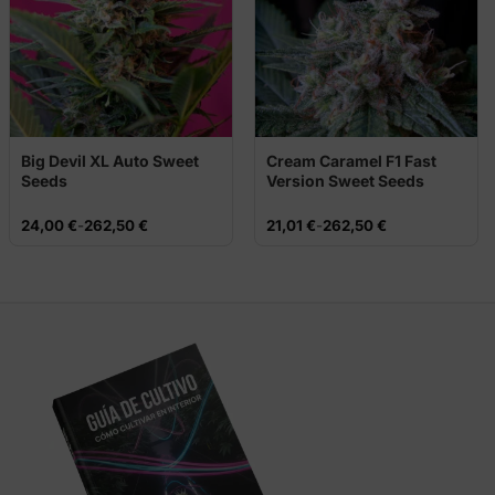
Big Devil XL Auto Sweet
Cream Caramel F1 Fast
Seeds
Version Sweet Seeds
Rango
Rango
24,00
€
-
262,50
€
21,01
€
-
262,50
€
de
de
precios:
precios:
desde
desde
24,00 €
21,01 €
hasta
hasta
262,50 €
262,50 €