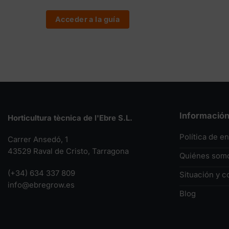
Acceder a la guía
Informació
Horticultura tècnica de l'Ebre S.L.
Política de e
Carrer Ansedó, 1
43529 Raval de Cristo, Tarragona
Quiénes som
(+34) 634 337 809
Situación y c
info@ebregrow.es
Blog