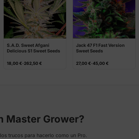
S.A.D. Sweet Afgani
Jack 47 F1 Fast Version
Delicious S1 Sweet Seeds
Sweet Seeds
Rango
Rango
18,00
€
-
262,50
€
27,00
€
-
45,00
€
de
de
precios:
precios:
desde
desde
18,00 €
27,00 €
hasta
hasta
262,50 €
45,00 €
en Master Grower?
los trucos para hacerlo como un Pro.