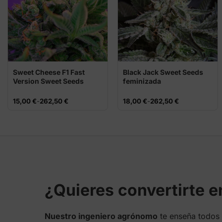
Sweet Cheese F1 Fast
Black Jack Sweet Seeds
Version Sweet Seeds
feminizada
Rango
Rango
15,00
€
-
262,50
€
18,00
€
-
262,50
€
de
de
precios:
precios:
desde
desde
15,00 €
18,00 €
hasta
hasta
262,50 €
262,50 €
¿Quieres convertirte 
Nuestro ingeniero agrónomo
te enseña todos 