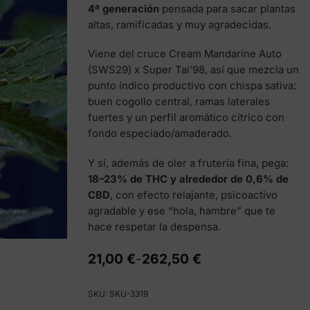
4ª generación
pensada para sacar plantas
altas, ramificadas y muy agradecidas.
Viene del cruce Cream Mandarine Auto
(SWS29) x Super Tai’98, así que mezcla un
punto índico productivo con chispa sativa:
buen cogollo central, ramas laterales
fuertes y un perfil aromático cítrico con
fondo especiado/amaderado.
Y sí, además de oler a frutería fina, pega:
18–23% de THC y alrededor de 0,6% de
CBD
, con efecto relajante, psicoactivo
agradable y ese “hola, hambre” que te
hace respetar la despensa.
Rango
21,00
€
-
262,50
€
de
precios:
SKU:
SKU-3319
desde