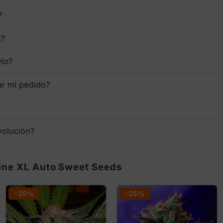
?
s?
vío?
ar mi pedido?
volución?
ine XL Auto Sweet Seeds
-25%
-25%