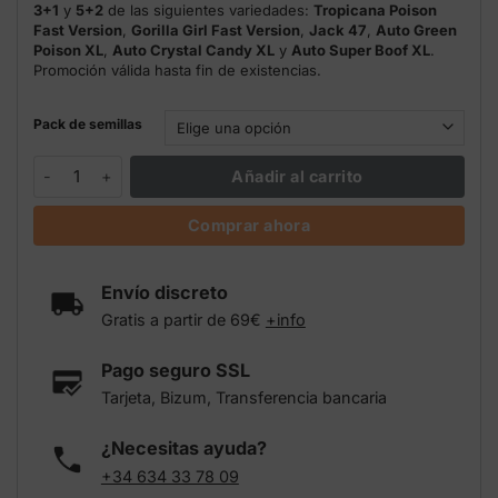
3+1
y
5+2
de las siguientes variedades:
Tropicana Poison
Fast Version
,
Gorilla Girl Fast Version
,
Jack 47
,
Auto Green
Poison XL
,
Auto Crystal Candy XL
y
Auto Super Boof XL
.
Promoción válida hasta fin de existencias.
Pack de semillas
Cream Mandarine XL Auto Sweet Seeds cantidad
Añadir al carrito
Comprar ahora
Envío discreto
Gratis a partir de 69€
+info
Pago seguro SSL
Tarjeta, Bizum, Transferencia bancaria
¿Necesitas ayuda?
+34 634 33 78 09