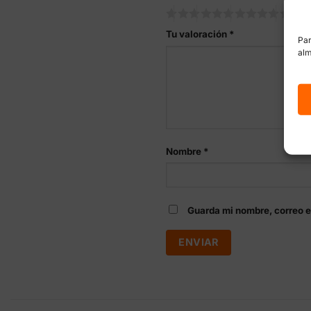
Tu valoración
*
Par
alm
Nombre
*
Guarda mi nombre, correo e