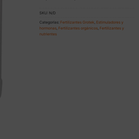
de
precios:
SKU:
N/D
desde
31,90 €
Categorías:
Fertilizantes Grotek
,
Estimuladores y
hasta
hormonas
,
Fertilizantes orgánicos
,
Fertilizantes y
169,00 €
nutrientes