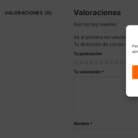
Valoraciones
VALORACIONES (0)
Aún no hay reseñas
Sé el primero en valorar “Bu
Tu dirección de correo elect
Par
alm
Tu puntuación
Tu valoración
*
Nombre
*