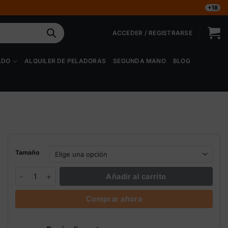
+18
ACCEDER / REGISTRARSE
ADO
ALQUILER DE PELADORAS
SEGUNDA MANO
BLOG
Tamaño
Bud Fuel Pro Grotek estimulador floración cantidad
Añadir al carrito
Comprar ahora