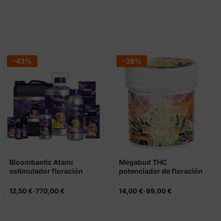
-43%
-26%
Bloombastic Atami
Megabud THC
estimulador floración
potenciador de floración
PK
Rango
Rango
12,50
€
-
770,00
€
14,00
€
-
99,00
€
de
de
precios:
precios:
desde
desde
12,50 €
14,00 €