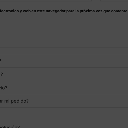
lectrónico y web en este navegador para la próxima vez que comente
?
s?
vío?
ar mi pedido?
volución?