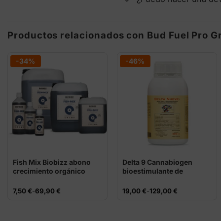
Productos relacionados con Bud Fuel Pro Gr
-34%
-46%
Fish Mix Biobizz abono
Delta 9 Cannabiogen
crecimiento orgánico
bioestimulante de
floración
Rango
Rango
7,50
€
-
69,90
€
19,00
€
-
129,00
€
de
de
precios:
precios:
desde
desde
7,50 €
19,00 €