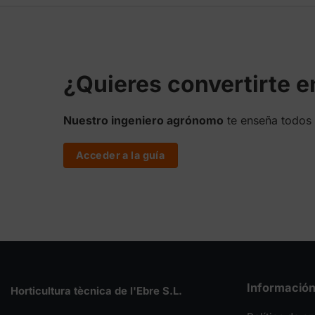
hasta
hasta
69,90 €
129,00 €
¿Quieres convertirte 
Nuestro ingeniero agrónomo
te enseña todos 
Acceder a la guía
Informació
Horticultura tècnica de l'Ebre S.L.