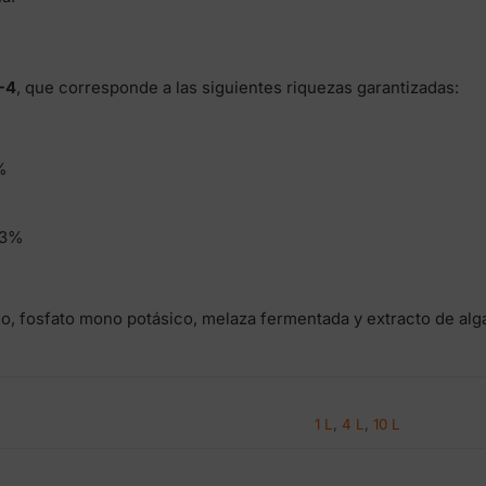
-4
, que corresponde a las siguientes riquezas garantizadas:
%
 3%
o, fosfato mono potásico, melaza fermentada y extracto de alg
1 L
,
4 L
,
10 L