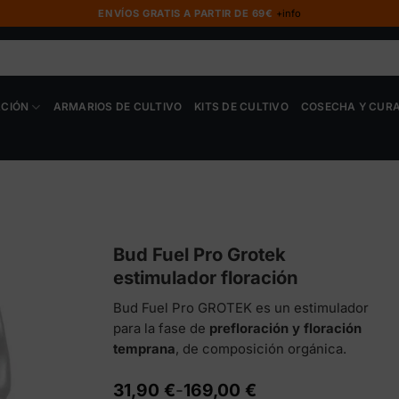
ENVÍOS GRATIS A PARTIR DE 69€
+info
ACIÓN
ARMARIOS DE CULTIVO
KITS DE CULTIVO
COSECHA Y CUR
Bud Fuel Pro Grotek
estimulador floración
Bud Fuel Pro GROTEK es un estimulador
para la fase de
prefloración y floración
temprana
, de composición orgánica.
Rango
31,90
€
-
169,00
€