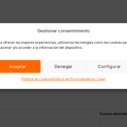
Gestionar consentimiento
d Fuel Pro Grotek estimulador floración”
rónico no será publicada.
Los campos obligatorios están marc
a ofrecer las mejores experiencias, utilizamos tecnologías como las cookies pa
acenar y/o acceder a la información del dispositivo.
Aceptar
Denegar
Configurar
Política de Cookies
Política de Privacidad
Aviso Legal
Correo electró