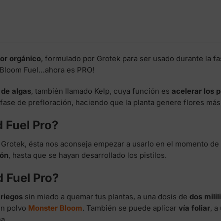
or orgánico
, formulado por Grotek para ser usado durante la fa
o Bloom Fuel…ahora es PRO!
 de algas
, también llamado Kelp, cuya función es
acelerar los 
a fase de prefloración, haciendo que la planta genere flores más
 Fuel Pro?
vo Grotek, ésta nos aconseja empezar a usarlo en el momento de
ión
, hasta que se hayan desarrollado los pistilos.
 Fuel Pro?
 riegos
sin miedo a quemar tus plantas, a una dosis de
dos milili
en polvo
Monster Bloom
. También se puede aplicar
vía foliar
, a
a.