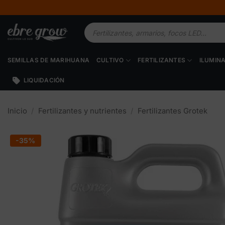
Saltar
al
Búsqueda
contenido
de
productos
SEMILLAS DE MARIHUANA
CULTIVO
FERTILIZANTES
ILUMIN
LIQUIDACIÓN
Inicio
/
Fertilizantes y nutrientes
/
Fertilizantes Grotek
-35%