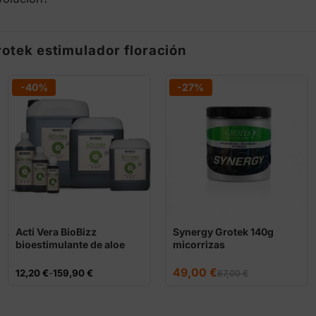
otek estimulador floración
-40%
-27%
Acti Vera BioBizz
Synergy Grotek 140g
bioestimulante de aloe
micorrizas
vera
El
El
49,00
€
Rango
12,20
€
-
159,90
€
67,00
€
precio
precio
de
original
actual
precios:
era:
es:
desde
67,00 €.
49,00 €.
12,20 €