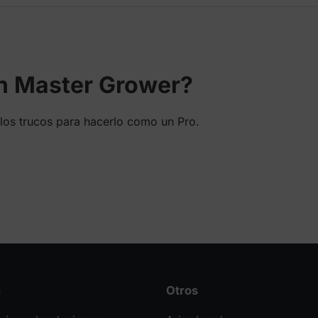
hasta
159,90 €
en Master Grower?
los trucos para hacerlo como un Pro.
n
Otros