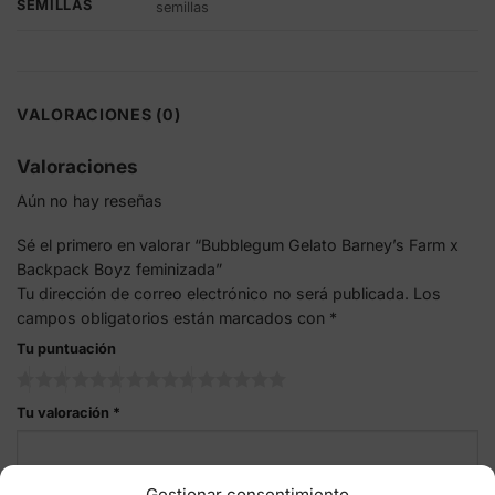
SEMILLAS
semillas
VALORACIONES (0)
Valoraciones
Aún no hay reseñas
Sé el primero en valorar “Bubblegum Gelato Barney’s Farm x
Backpack Boyz feminizada”
Tu dirección de correo electrónico no será publicada.
Los
campos obligatorios están marcados con
*
Tu puntuación
Tu valoración
*
Gestionar consentimiento