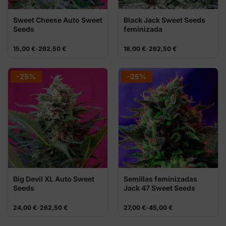
Sweet Cheese Auto Sweet
Black Jack Sweet Seeds
Seeds
feminizada
Rango
Rango
15,00
€
-
262,50
€
18,00
€
-
262,50
€
de
de
precios:
precios:
desde
desde
15,00 €
18,00 €
-25%
-25%
hasta
hasta
262,50 €
262,50 €
Big Devil XL Auto Sweet
Semillas feminizadas
Seeds
Jack 47 Sweet Seeds
Rango
Rango
24,00
€
-
262,50
€
27,00
€
-
45,00
€
de
de
precios:
precios:
desde
desde