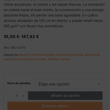
chicle azucarado, la cereza y las bayas frescas. La sensación
se orienta hacia el buen ánimo, la conversación y una energía
bastante limpia, sin perder una base agradable. En cultivo
alcanza alrededor de 120 cm en interior y puede rendir hasta
550 g/m² con flores muy aromáticas.
Rango
10,50
€
-
147,42
€
de
precios:
SKU:
SKU-24713
desde
10,50 €
Categorías:
Barney's Farm feminizadas
,
Semillas americanas
,
Semillas de
hasta
marihuana
,
Semillas feminizadas
,
Semillas índicas
147,42 €
Pack de semillas
Bubblegum Gelato Barney’s Farm x Backpack Boyz feminizada cant
Añadir al carrito
Comprar ahora