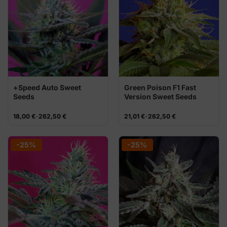
+Speed Auto Sweet
Green Poison F1 Fast
Seeds
Version Sweet Seeds
semillas
Rango
Rango
18,00
€
-
262,50
€
21,01
€
-
262,50
€
de
de
precios:
precios:
desde
desde
18,00 €
21,01 €
-25%
-25%
hasta
hasta
262,50 €
262,50 €