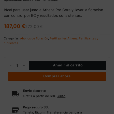
Ideal para usar junto a Athena Pro Core y llevar la floración
con control por EC y resultados consistentes.
El
El
187,00
€
272,00
€
precio
precio
original
actual
era:
es:
Categorías:
Abonos de floración
,
Fertilizantes Athena
,
Fertilizantes y
272,00 €.
187,00 €.
nutrientes
Athena Pro Bloom BOX 11,36 kg | 0-12-24 cantidad
Añadir al carrito
Comprar ahora
Envío discreto
Gratis a partir de 69€
+info
Pago seguro SSL
Tarjeta, Bizum, Transferencia bancaria