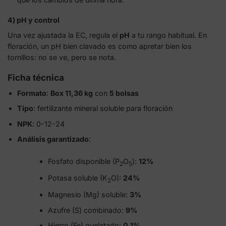
4) pH y control
Una vez ajustada la EC, regula el
pH
a tu rango habitual. En
floración, un pH bien clavado es como apretar bien los
tornillos: no se ve, pero se nota.
Ficha técnica
Formato
:
Box 11,36 kg
con
5 bolsas
Tipo
: fertilizante mineral soluble para floración
NPK
: 0-12-24
Análisis garantizado
:
Fosfato disponible (P
O
):
12%
2
5
Potasa soluble (K
O):
24%
2
Magnesio (Mg) soluble:
3%
Azufre (S) combinado:
9%
Hierro (Fe) quelatado:
0,1%