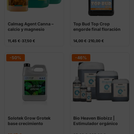
Calmag Agent Canna –
Top Bud Top Crop
calcio y magnesio
engorde final floración
PK
Rango
Rango
11,45
€
-
37,50
€
14,00
€
-
210,00
€
de
de
precios:
precios:
desde
desde
11,45 €
14,00 €
-50%
-46%
hasta
hasta
37,50 €
210,00 €
Solotek Grow Grotek
Bio Heaven Biobizz |
base crecimiento
Estimulador orgánico