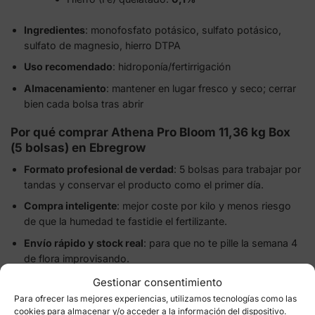
Ingredientes
: monofosfato potásico, sulfato potásico,
sulfato de magnesio, hierro DTPA
Uso recomendado
: hidroponía/fertirrigación
Almacenamiento
: mantener en lugar fresco y seco; cerrar
bien cada bolsa tras abrir
Por qué comprar Athena Pro Bloom 11,36 kg Box
(5 bolsas) en Ebregrow
Formato profesional de verdad
: 5 bolsas para trabajar por
tandas y conservar el producto como el primer día.
Compra inteligente
: mejor coste por kilo y menos riesgo
de que la humedad te fastidie el fertilizante.
Envío rápido y stock real
: para que no te pille la semana 4
de flora improvisando.
Gestionar consentimiento
Para ofrecer las mejores experiencias, utilizamos tecnologías como las
cookies para almacenar y/o acceder a la información del dispositivo.