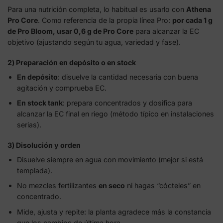
Para una nutrición completa, lo habitual es usarlo con
Athena
Pro Core
. Como referencia de la propia línea Pro:
por cada 1 g
de Pro Bloom, usar 0,6 g de Pro Core
para alcanzar la EC
objetivo (ajustando según tu agua, variedad y fase).
2) Preparación en depósito o en stock
En depósito
: disuelve la cantidad necesaria con buena
agitación y comprueba EC.
En stock tank
: prepara concentrados y dosifica para
alcanzar la EC final en riego (método típico en instalaciones
serias).
3) Disolución y orden
Disuelve siempre en agua con movimiento (mejor si está
templada).
No mezcles fertilizantes
en seco
ni hagas “cócteles” en
concentrado.
Mide, ajusta y repite: la planta agradece más la constancia
que los cambios de última hora.