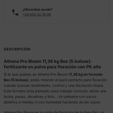
¿Necesitas ayuda?
+34 634 33 78 09
DESCRIPCIÓN
Athena Pro Bloom 11,36 kg Box (5 bolsas):
fertilizante en polvo para floración con PK alto
Si lo que quieres es Athena Pro Bloom
11,36 kg en formato
Box (5 bolsas)
, estás mirando el pack perfecto para floración
cuando buscas rendimiento, control y una disolución limpia.
Este formato está pensado para trabajar cómodo: abres una
bolsa, pesas, disuelves y listo… sin pelearte con sacos
abiertos a medias ni con humedad haciendo de las suyas.
Athena Pro Bloom es la parte de floración de la línea Pro: un