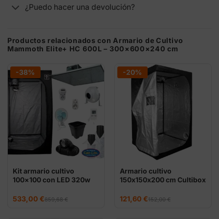
¿Puedo hacer una devolución?
Productos relacionados con Armario de Cultivo
Mammoth Elite+ HC 600L – 300×600×240 cm
-38%
-20%
Kit armario cultivo
Armario cultivo
100×100 con LED 320w
150x150x200 cm Cultibox
Light Plus
El
El
El
El
533,00
€
121,60
€
859,68
€
152,00
€
precio
precio
precio
precio
original
actual
original
actual
era:
es:
era:
es: