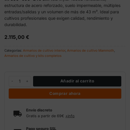
estructura de acero reforzado, suelo impermeable, múltiples
entradas/salidas y un volumen de más de 43 m³. Ideal para
cultivos profesionales que exigen calidad, rendimiento y
durabilidad.
2.115,00
€
Categorías:
Armarios de cultivo interior
,
Armarios de cultivo Mammoth
,
Armarios de cultivo y kits completos
Armario de Cultivo Mammoth Elite+ HC 600L – 300×600×240 cm 
Añadir al carrito
Comprar ahora
Envío discreto
Gratis a partir de 69€
+info
Pago seguro SSL