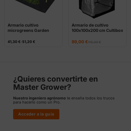
Armario cultivo
Armario de cultivo
microgreens Garden
100x100x200 cm Cultibox
HighPro
Light Plus
El
El
Rango
89,00
€
41,30
€
-
51,20
€
115,00
€
precio
precio
de
original
actual
precios:
era:
es:
desde
115,00 €.
89,00 €.
41,30 €
hasta
51,20 €
¿Quieres convertirte en
Master Grower?
Nuestro ingeniero agrónomo
te enseña todos los trucos
para hacerlo como un Pro.
Acceder a la guía