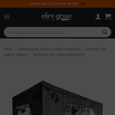
Saltar
ENVÍOS GRATIS A PARTIR DE 69€
+info
al
contenido
Búsqueda
de
productos
Inicio
/
Armarios de cultivo y kits completos
/
Armarios de
cultivo interior
/
Armarios de cultivo Mammoth