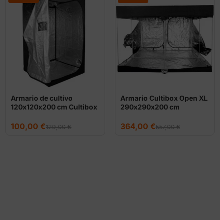
Armario de cultivo
Armario Cultibox Open XL
120x120x200 cm Cultibox
290x290x200 cm
Light Plus
El
El
El
El
100,00
€
364,00
€
129,00
€
557,00
€
precio
precio
precio
precio
original
actual
original
actual
era:
es:
era:
es:
129,00 €.
100,00 €.
557,00 €.
364,00 €.