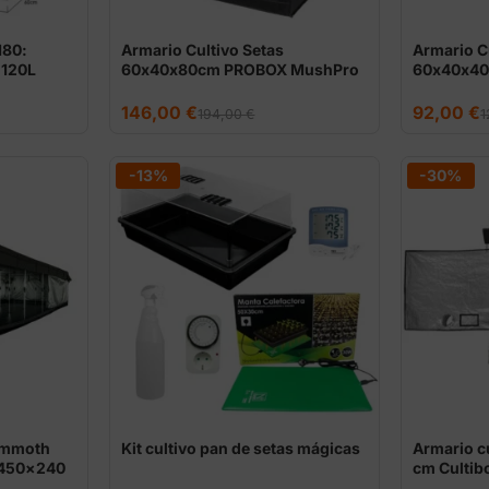
180:
Armario Cultivo Setas
Armario C
 120L
60x40x80cm PROBOX MushPro
60x40x40
M
S
El
El
El
El
146,00
€
92,00
€
194,00
€
1
precio
precio
precio
precio
original
actual
original
actual
era:
es:
era:
es:
194,00 €.
146,00 €.
123,00 €.
92,00 €.
-13%
-30%
ammoth
Kit cultivo pan de setas mágicas
Armario c
×450×240
cm Cultib