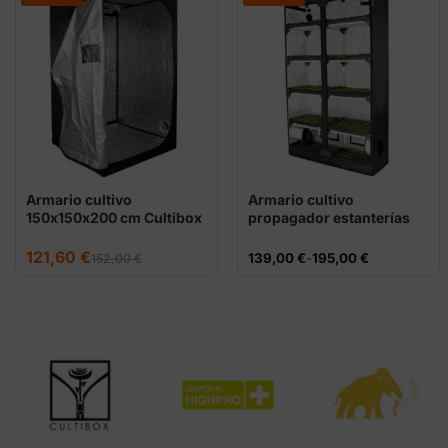
Armario cultivo
Armario cultivo
150x150x200 cm Cultibox
propagador estanterías
Light Plus
Garden High Pro
El
El
121,60
€
Rango
139,00
€
-
195,00
€
152,00
€
precio
precio
de
original
actual
precios:
era:
es:
desde
152,00 €.
121,60 €.
139,00 €
hasta
195,00 €