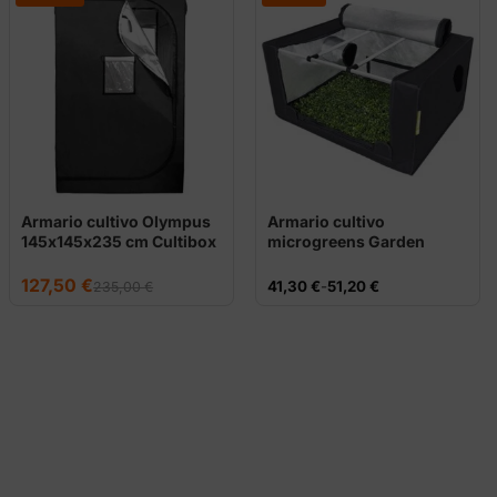
Armario cultivo Olympus
Armario cultivo
145x145x235 cm Cultibox
microgreens Garden
HighPro
El
El
127,50
€
Rango
41,30
€
-
51,20
€
235,00
€
precio
precio
de
original
actual
precios:
era:
es:
desde
235,00 €.
127,50 €.
41,30 €
hasta
51,20 €