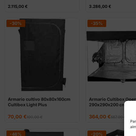
2.115,00
€
3.286,00
€
-30%
-35%
Armario cultivo 80x80x160cm
Armario Cultibox Ope
Cultibox Light Plus
290x290x200 cm
El
El
El
El
70,00
€
364,00
€
100,00
€
557,00
€
precio
precio
precio
precio
Par
original
actual
original
actual
alm
era:
es:
era:
es:
100,00 €.
70,00 €.
557,00 €.
364,00 €.
-46%
-20%