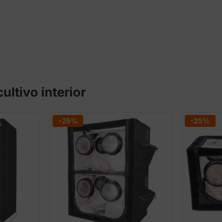
ltivo interior
-25%
-25%