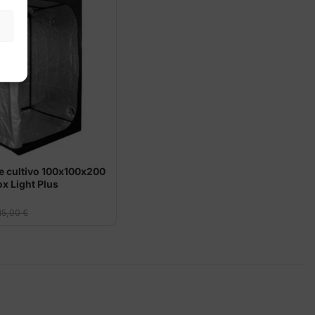
hasta
51,20 €
e cultivo 100x100x200
x Light Plus
15,00
€