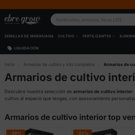
Saltar
al
Búsqueda
contenido
de
productos
SEMILLAS DE MARIHUANA
CULTIVO
FERTILIZANTES
ILUMIN
LIQUIDACIÓN
Inicio
/
Armarios de cultivo y kits completos
/
Armarios de cul
Armarios de cultivo inter
Descubre nuestra selección de
armarios de cultivo interior
:
cultivo al espacio que tengas, con asesoramiento personalizad
Armarios de cultivo interior top ve
-20%
-22%