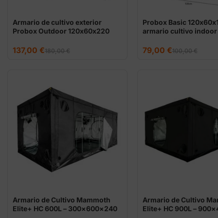
Armario de cultivo exterior
Probox Basic 120x60x
Probox Outdoor 120x60x220
armario cultivo indoor
El
El
El
El
137,00
€
79,00
€
180,00
€
100,00
€
precio
precio
precio
precio
original
actual
original
actual
era:
es:
era:
es:
180,00 €.
137,00 €.
100,00 €.
79,00 €.
Armario de Cultivo Mammoth
Armario de Cultivo M
Elite+ HC 600L – 300×600×240
Elite+ HC 900L – 900
cm
cm