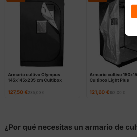
Armario cultivo Olympus
Armario cultivo 150x
145x145x235 cm Cultibox
Cultibox Light Plus
El
El
El
El
127,50
€
121,60
€
235,00
€
152,00
€
precio
precio
precio
precio
original
actual
original
actual
era:
es:
era:
es:
235,00 €.
127,50 €.
152,00 €.
121,60 €.
¿Por qué necesitas un armario de cult