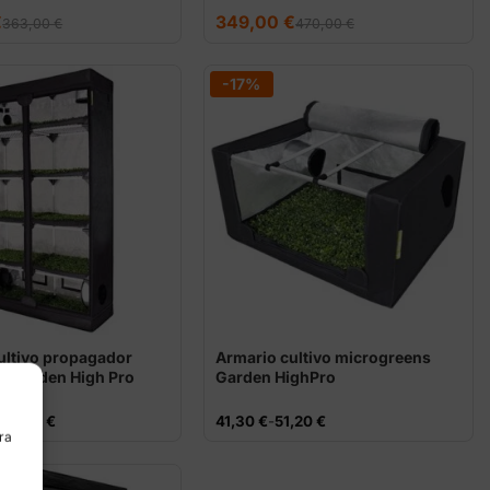
El
El
€
349,00
€
363,00
€
470,00
€
precio
precio
original
actual
era:
es:
470,00 €.
349,00 €.
-17%
ultivo propagador
Armario cultivo microgreens
as Garden High Pro
Garden HighPro
Rango
195,00
€
41,30
€
-
51,20
€
de
ra
precios:
desde
41,30 €