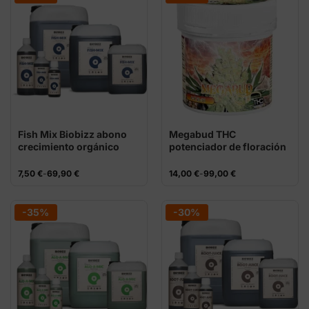
Fish Mix Biobizz abono
Megabud THC
crecimiento orgánico
potenciador de floración
PK
Rango
Rango
7,50
€
-
69,90
€
14,00
€
-
99,00
€
de
de
precios:
precios:
desde
desde
7,50 €
14,00 €
-35%
-30%
hasta
hasta
69,90 €
99,00 €