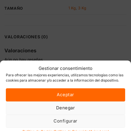
1 Kg
,
3 Kg
TAMAÑO
VALORACIONES (0)
Valoraciones
Aún no hay reseñas
Gestionar consentimiento
Sé el primero en valorar “Tasty Flowers Top Dress Lurpe |
Para ofrecer las mejores experiencias, utilizamos tecnologías como las
Floración orgánica”
cookies para almacenar y/o acceder a la información del dispositivo.
Tu dirección de correo electrónico no será publicada.
Los
campos obligatorios están marcados con
*
Aceptar
Tu puntuación
Denegar
Tu valoración
*
Configurar