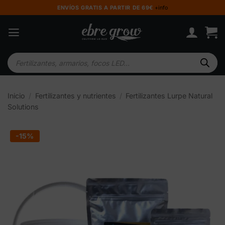
Saltar
ENVÍOS GRATIS A PARTIR DE 69€
+info
al
contenido
Búsqueda
de
productos
Inicio
/
Fertilizantes y nutrientes
/
Fertilizantes Lurpe Natural
Solutions
-15%