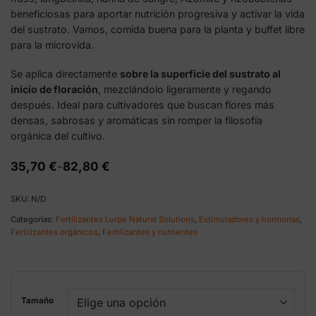
beneficiosas para aportar nutrición progresiva y activar la vida
del sustrato. Vamos, comida buena para la planta y buffet libre
para la microvida.
Se aplica directamente
sobre la superficie del sustrato al
inicio de floración
, mezclándolo ligeramente y regando
después. Ideal para cultivadores que buscan flores más
densas, sabrosas y aromáticas sin romper la filosofía
orgánica del cultivo.
Rango
35,70
€
-
82,80
€
de
precios:
SKU:
N/D
desde
35,70 €
Categorías:
Fertilizantes Lurpe Natural Solutions
,
Estimuladores y hormonas
,
hasta
Fertilizantes orgánicos
,
Fertilizantes y nutrientes
82,80 €
Tamaño