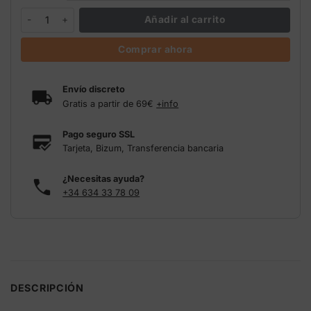
Tasty Flowers Top Dress Lurpe | Floración orgánica cantidad
Añadir al carrito
Comprar ahora
Envío discreto
Gratis a partir de 69€
+info
Pago seguro SSL
Tarjeta, Bizum, Transferencia bancaria
¿Necesitas ayuda?
+34 634 33 78 09
DESCRIPCIÓN