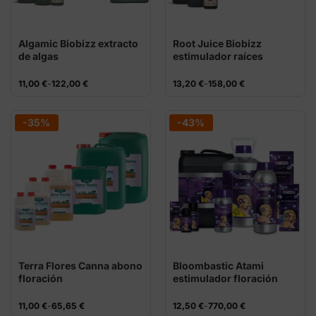
Algamic Biobizz extracto
Root Juice Biobizz
de algas
estimulador raíces
Rango
Rango
11,00
€
-
122,00
€
13,20
€
-
158,00
€
de
de
precios:
precios:
desde
desde
11,00 €
13,20 €
-35%
-43%
hasta
hasta
122,00 €
158,00 €
Terra Flores Canna abono
Bloombastic Atami
floración
estimulador floración
Rango
Rango
11,00
€
-
65,65
€
12,50
€
-
770,00
€
de
de