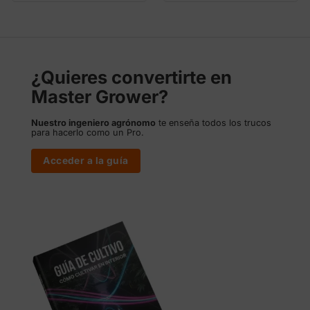
precios:
precios:
desde
desde
11,00 €
12,50 €
hasta
hasta
65,65 €
770,00 €
¿Quieres convertirte en
Master Grower?
Nuestro ingeniero agrónomo
te enseña todos los trucos
para hacerlo como un Pro.
Acceder a la guía