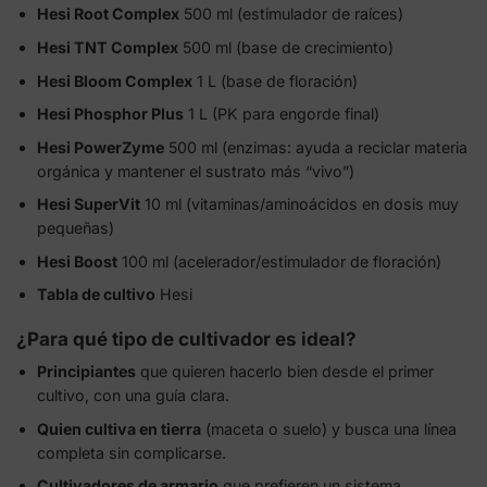
Hesi Root Complex
500 ml (estimulador de raíces)
Hesi TNT Complex
500 ml (base de crecimiento)
Hesi Bloom Complex
1 L (base de floración)
Hesi Phosphor Plus
1 L (PK para engorde final)
Hesi PowerZyme
500 ml (enzimas: ayuda a reciclar materia
orgánica y mantener el sustrato más “vivo”)
Hesi SuperVit
10 ml (vitaminas/aminoácidos en dosis muy
pequeñas)
Hesi Boost
100 ml (acelerador/estimulador de floración)
Tabla de cultivo
Hesi
¿Para qué tipo de cultivador es ideal?
Principiantes
que quieren hacerlo bien desde el primer
cultivo, con una guía clara.
Quien cultiva en tierra
(maceta o suelo) y busca una línea
completa sin complicarse.
Cultivadores de armario
que prefieren un sistema