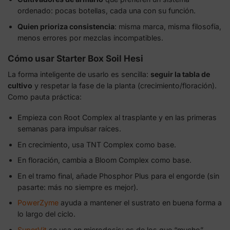
ordenado: pocas botellas, cada una con su función.
Quien prioriza consistencia
: misma marca, misma filosofía,
menos errores por mezclas incompatibles.
Cómo usar Starter Box Soil Hesi
La forma inteligente de usarlo es sencilla:
seguir la tabla de
cultivo
y respetar la fase de la planta (crecimiento/floración).
Como pauta práctica:
Empieza con Root Complex al trasplante y en las primeras
semanas para impulsar raíces.
En crecimiento, usa TNT Complex como base.
En floración, cambia a Bloom Complex como base.
En el tramo final, añade Phosphor Plus para el engorde (sin
pasarte: más no siempre es mejor).
PowerZyme
ayuda a mantener el sustrato en buena forma a
lo largo del ciclo.
SuperVit
se usa en microdosis: es de los que “mucho”