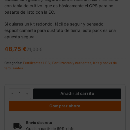
con tabla de cultivo, que es básicamente el GPS para no
pasarte de listo con la EC.
Si quieres un kit redondo, fácil de seguir y pensado
específicamente para sustrato de tierra, este pack es una
apuesta segura.
El
El
48,75
€
71,00
€
precio
precio
original
actual
era:
es:
Categorías:
Fertilizantes HESI
,
Fertilizantes y nutrientes
,
Kits y packs de
71,00 €.
48,75 €.
fertilizantes
Starter Box Soil Hesi para cultivo en tierra cantidad
Añadir al carrito
Comprar ahora
Envío discreto
Gratis a partir de 69€
+info