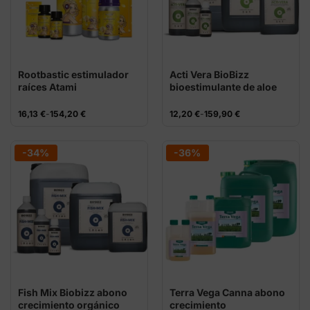
Rootbastic estimulador
Acti Vera BioBizz
raíces Atami
bioestimulante de aloe
vera
Rango
Rango
16,13
€
-
154,20
€
12,20
€
-
159,90
€
de
de
precios:
precios:
desde
desde
16,13 €
12,20 €
-34%
-36%
hasta
hasta
154,20 €
159,90 €
Fish Mix Biobizz abono
Terra Vega Canna abono
crecimiento orgánico
crecimiento