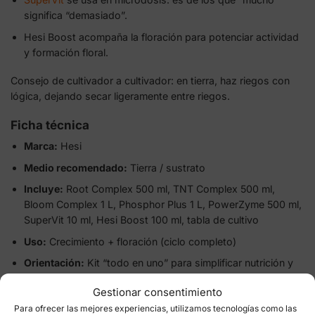
significa “demasiado”.
Hesi Boost acompaña la floración para potenciar actividad
y formación floral.
Consejo de cultivador a cultivador: en tierra, haz riegos con
lógica, dejando secar ligeramente entre riegos.
Ficha técnica
Marca:
Hesi
Medio recomendado:
Tierra / sustrato
Incluye:
Root Complex 500 ml, TNT Complex 500 ml,
Bloom Complex 1 L, Phosphor Plus 1 L, PowerZyme 500 ml,
SuperVit 10 ml, Hesi Boost 100 ml, tabla de cultivo
Uso:
Crecimiento + floración (ciclo completo)
Orientación:
Kit “todo en uno” para simplificar nutrición y
mejorar resultados
Gestionar consentimiento
Para ofrecer las mejores experiencias, utilizamos tecnologías como las