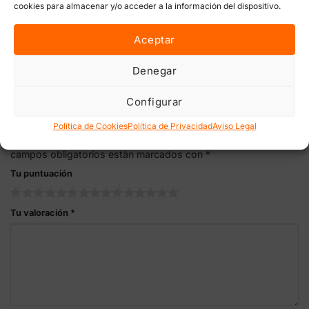
cookies para almacenar y/o acceder a la información del dispositivo.
VALORACIONES (0)
Aceptar
Valoraciones
Denegar
Aún no hay reseñas
Configurar
Sé el primero en valorar “Starter Box Soil Hesi para cultivo en
tierra”
Política de Cookies
Política de Privacidad
Aviso Legal
Tu dirección de correo electrónico no será publicada.
Los
campos obligatorios están marcados con
*
Tu puntuación
Tu valoración
*