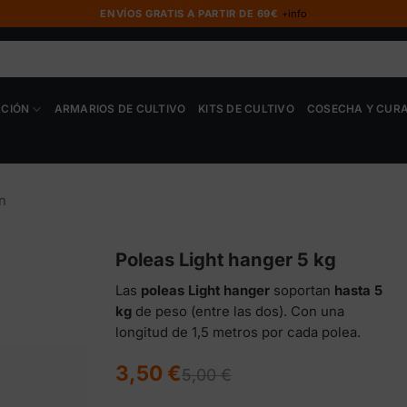
ENVÍOS GRATIS A PARTIR DE 69€
+info
ACIÓN
ARMARIOS DE CULTIVO
KITS DE CULTIVO
COSECHA Y CUR
n
Poleas Light hanger 5 kg
Las
p
oleas Light hanger
soportan
hasta 5
kg
de peso (entre las dos). Con una
longitud de 1,5 metros por cada polea.
El
El
3,50
€
5,00
€
precio
precio
original
actual