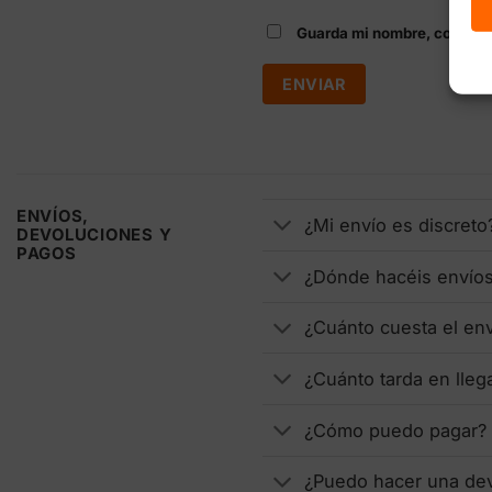
Guarda mi nombre, correo e
ENVÍOS,
¿Mi envío es discreto
DEVOLUCIONES Y
PAGOS
¿Dónde hacéis envío
¿Cuánto cuesta el en
¿Cuánto tarda en lleg
¿Cómo puedo pagar?
¿Puedo hacer una de