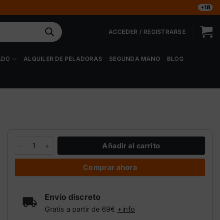
+18
ACCEDER / REGISTRARSE
ADO
ALQUILER DE PELADORAS
SEGUNDA MANO
BLOG
Poleas Light hanger 5 kg cantidad
Añadir al carrito
Comprar ahora
Envío discreto
Gratis a partir de 69€
+info