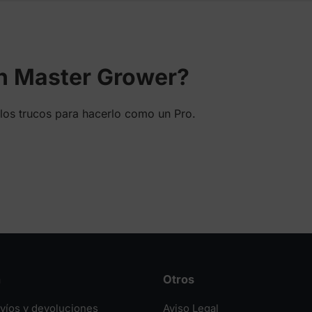
124,00 €
en Master Grower?
los trucos para hacerlo como un Pro.
n
Otros
nvíos y devoluciones
Aviso Legal