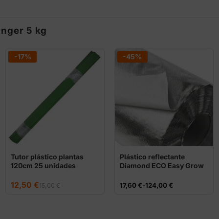
anger 5 kg
-17%
-45%
Tutor plástico plantas
Plástico reflectante
120cm 25 unidades
Diamond ECO Easy Grow
El
El
12,50
€
Rango
17,60
€
-
124,00
€
15,00
€
precio
precio
de
original
actual
precios:
era:
es:
desde
15,00 €.
12,50 €.
17,60 €
hasta