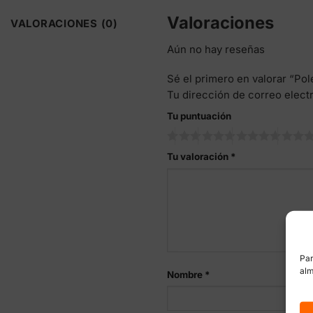
Valoraciones
VALORACIONES (0)
Aún no hay reseñas
Sé el primero en valorar “Po
Tu dirección de correo elect
Tu puntuación
Tu valoración
*
Par
alm
Nombre
*