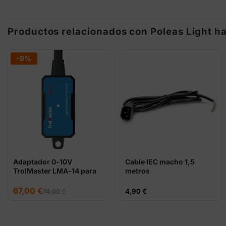
Productos relacionados con Poleas Light h
-9%
Adaptador 0-10V
Cable IEC macho 1,5
TrolMaster LMA-14 para
metros
Hydro-X
El
El
67,00
€
4,90
€
74,00
€
precio
precio
original
actual
era:
es:
74,00 €.
67,00 €.