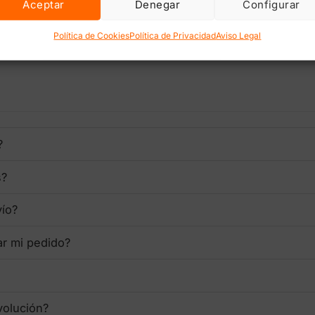
Aceptar
Denegar
Configurar
lectrónico y web en este navegador para la próxima vez que comente
Política de Cookies
Política de Privacidad
Aviso Legal
?
s?
vío?
ar mi pedido?
volución?