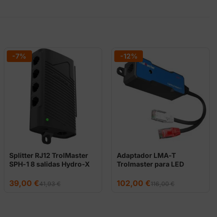
-7%
-12%
Splitter RJ12 TrolMaster
Adaptador LMA-T
SPH-1 8 salidas Hydro-X
Trolmaster para LED
Thinkgrow
El
El
El
El
39,00
€
102,00
€
41,93
€
116,00
€
precio
precio
precio
precio
original
actual
original
actual
era:
es:
era:
es:
41,93 €.
39,00 €.
116,00 €.
102,00 €.