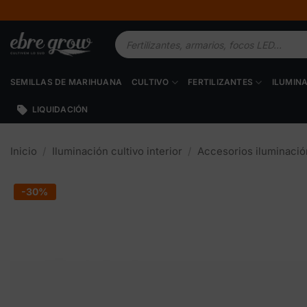
Saltar
al
Búsqueda
contenido
de
productos
SEMILLAS DE MARIHUANA
CULTIVO
FERTILIZANTES
ILUMIN
LIQUIDACIÓN
Inicio
/
Iluminación cultivo interior
/
Accesorios iluminació
-30%