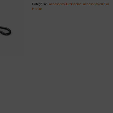
era:
es:
Categorías:
Accesorios iluminación
,
Accesorios cultivo
5,00 €.
3,50 €.
interior