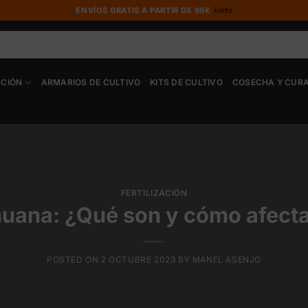
ENVÍOS GRATIS A PARTIR DE 69€
+info
ACIÓN
ARMARIOS DE CULTIVO
KITS DE CULTIVO
COSECHA Y CUR
FERTILIZACIÓN
uana: ¿Qué son y cómo afectan
POSTED ON
2 OCTUBRE 2023
BY
MANEL ASENJO