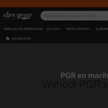
Saltar
al
Búsqueda
contenido
de
productos
SEMILLAS DE MARIHUANA
CULTIVO
FERTILIZANTES
ILUMIN
LIQUIDACIÓN
PGR en marih