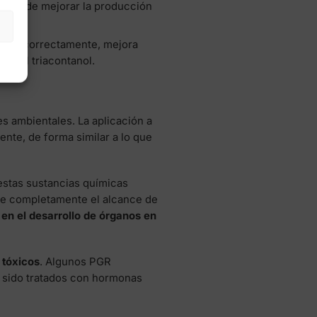
én puede mejorar la producción
se usa correctamente, mejora
as el triacontanol.
s ambientales. La aplicación a
ente, de forma similar a lo que
estas sustancias químicas
de completamente el alcance de
 en el desarrollo de órganos en
 tóxicos
. Algunos PGR
r sido tratados con hormonas