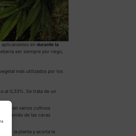
s aplicándolos en
durante la
debería ser siempre por riego,
egetal más utilizados por los
o al 0,33%. Se trata de un
adas en varios cultivos
io obtenido de las ceras
ra
ón de la planta y acorta la