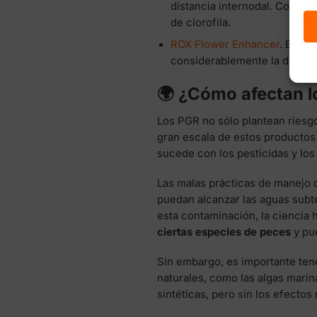
distancia internodal. Contie
de clorofila.
ROX Flower Enhancer
. Este 
considerablemente la densida
🌍 ¿Cómo afectan l
Los PGR no sólo plantean riesgo
gran escala de estos productos 
sucede con los pesticidas y los 
Las malas prácticas de manejo 
puedan alcanzar las aguas subt
esta contaminación, la ciencia
ciertas especies de peces
y pue
Sin embargo, es importante te
naturales, como las algas mari
sintéticas, pero sin los efectos