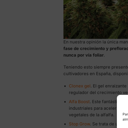
En nuestra opinión la única ma
fase de crecimiento y preflora
nunca por vía foliar
.
Teniendo esto siempre presente,
cultivadores en España, dispon
Clonex gel
. El gel enraizant
regulador del crecimiento veg
Alfa Boost
. Este fantástico 
industriales para acelerar el
Par
vegetales de la alfalfa.
alm
Stop Grow
. Se trata de un li