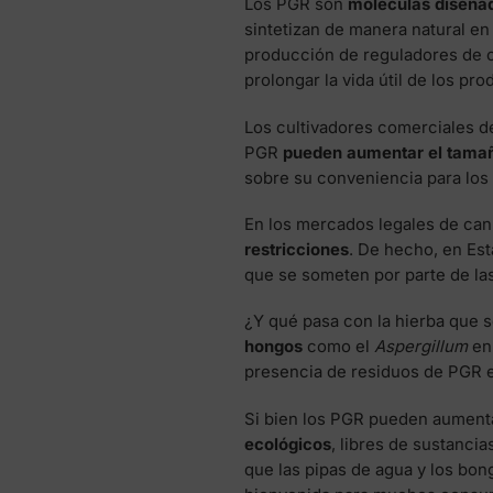
Los PGR son
moléculas diseñada
sintetizan de manera natural en
producción de reguladores de cr
prolongar la vida útil de los p
Los cultivadores comerciales d
PGR
pueden aumentar el tamañ
sobre su conveniencia para lo
En los mercados legales de can
restricciones
. De hecho, en Es
que se someten por parte de l
¿Y qué pasa con la hierba que 
hongos
como el
Aspergillum
en 
presencia de residuos de PGR e
Si bien los PGR pueden aumenta
ecológicos
, libres de sustanci
que las pipas de agua y los bon