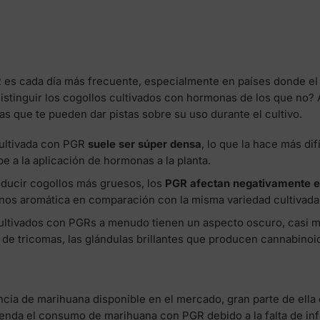
 es cada día más frecuente, especialmente en países donde el c
stinguir los cogollos cultivados con hormonas de los que no?
vas que te pueden dar pistas sobre su uso durante el cultivo.
cultivada con PGR
suele ser súper densa
, lo que la hace más di
e a la aplicación de hormonas a la planta.
ducir cogollos más gruesos, los
PGR afectan negativamente el
nos aromática en comparación con la misma variedad cultivada
ultivados con PGRs a menudo tienen un aspecto oscuro, casi ma
 de tricomas, las glándulas brillantes que producen cannabinoi
ncia de marihuana disponible en el mercado, gran parte de ella
enda el consumo de marihuana con PGR debido a la falta de in