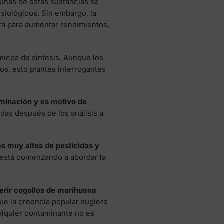
gunas de estas sustancias se
siológicos. Sin embargo, la
ura para aumentar rendimientos,
icos de síntesis. Aunque los
os, esto plantea interrogantes
minación y es motivo de
as después de los análisis a
es muy altos de pesticidas y
 está comenzando a abordar la
erir cogollos de marihuana
que la creencia popular sugiere
ualquier contaminante no es