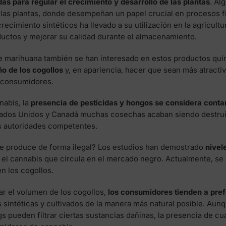
s para regular el crecimiento y desarrollo de las plantas
. Al
 las plantas, donde desempeñan un papel crucial en procesos fi
ecimiento sintéticos ha llevado a su utilización en la agricult
roductos y mejorar su calidad durante el almacenamiento.
e marihuana también se han interesado en estos productos quím
o de los cogollos
y, en apariencia, hacer que sean más atractiv
s consumidores.
nabis, la
presencia de pesticidas y hongos se considera conta
tados Unidos y Canadá muchas cosechas acaban siendo destruid
as autoridades competentes.
se produce de forma ilegal? Los estudios han demostrado
nivel
el cannabis que circula en el mercado negro. Actualmente, se
n los cogollos.
r el volumen de los cogollos,
los consumidores tienden a pref
as sintéticas y cultivados de la manera más natural posible. Aun
gs pueden filtrar ciertas sustancias dañinas, la presencia de c