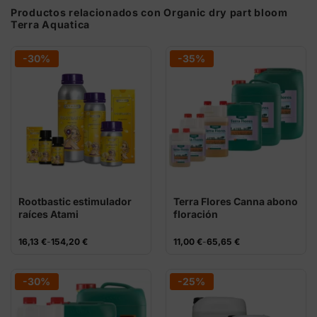
Productos relacionados con Organic dry part bloom
Terra Aquatica
-30%
-35%
Rootbastic estimulador
Terra Flores Canna abono
raíces Atami
floración
Rango
Rango
16,13
€
-
154,20
€
11,00
€
-
65,65
€
de
de
precios:
precios:
desde
desde
16,13 €
11,00 €
-30%
-25%
hasta
hasta
154,20 €
65,65 €