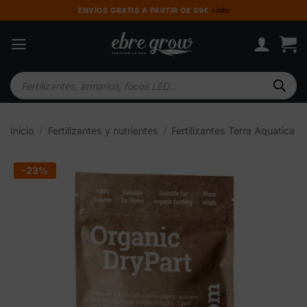
Saltar
ENVÍOS GRATIS A PARTIR DE 69€
+info
al
contenido
Búsqueda
de
productos
Inicio
/
Fertilizantes y nutrientes
/
Fertilizantes Terra Aquatica
-23%