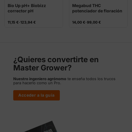
Bio Up pH+ Biobizz
Megabud THC
corrector pH
potenciador de floración
PK
Rango
Rango
11,15
€
-
123,94
€
14,00
€
-
99,00
€
de
de
precios:
precios:
desde
desde
11,15 €
14,00 €
hasta
hasta
123,94 €
99,00 €
¿Quieres convertirte en
Master Grower?
Nuestro ingeniero agrónomo
te enseña todos los trucos
para hacerlo como un Pro.
Acceder a la guía