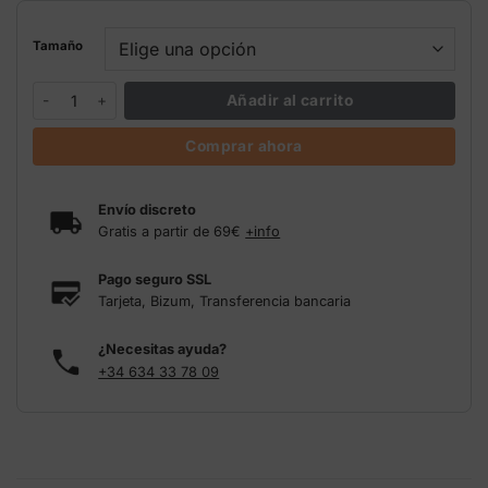
Tamaño
Organic dry part bloom Terra Aquatica cantidad
Añadir al carrito
Comprar ahora
Envío discreto
Gratis a partir de 69€
+info
Pago seguro SSL
Tarjeta, Bizum, Transferencia bancaria
¿Necesitas ayuda?
+34 634 33 78 09