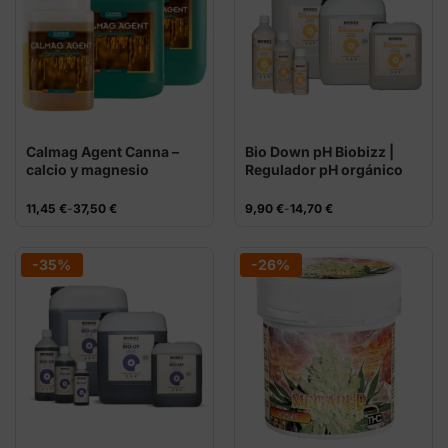
Calmag Agent Canna –
Bio Down pH Biobizz |
calcio y magnesio
Regulador pH orgánico
Rango
Rango
11,45
€
-
37,50
€
9,90
€
-
14,70
€
de
de
precios:
precios:
desde
desde
11,45 €
9,90 €
-35%
-26%
hasta
hasta
37,50 €
14,70 €