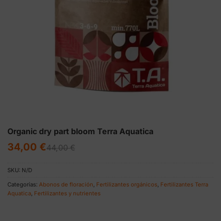
Organic dry part bloom Terra Aquatica
El
El
34,00
€
44,00
€
precio
precio
original
actual
era:
es:
SKU:
N/D
44,00 €.
34,00 €.
Categorías:
Abonos de floración
,
Fertilizantes orgánicos
,
Fertilizantes Terra
Aquatica
,
Fertilizantes y nutrientes