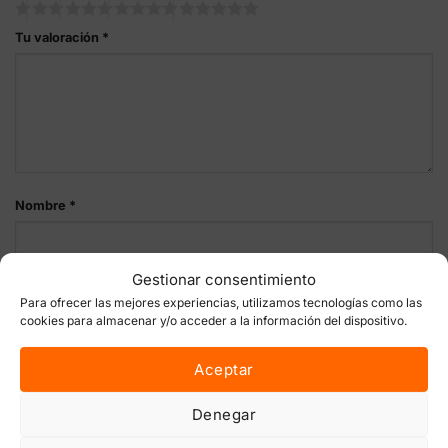
Tu valoración
*
Nombre
*
Gestionar consentimiento
Correo electrónico
*
Para ofrecer las mejores experiencias, utilizamos tecnologías como las
cookies para almacenar y/o acceder a la información del dispositivo.
Aceptar
Guarda mi nombre, correo electrónico y web en este
Denegar
navegador para la próxima vez que comente.