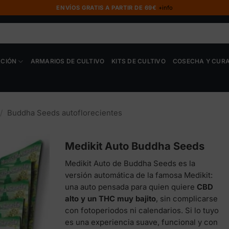
ENVÍOS GRATIS A PARTIR DE 69€
+info
ACIÓN
ARMARIOS DE CULTIVO
KITS DE CULTIVO
COSECHA Y CUR
/
Buddha Seeds autoflorecientes
Medikit Auto Buddha Seeds
Medikit Auto de Buddha Seeds es la
versión automática de la famosa Medikit:
una auto pensada para quien quiere
CBD
alto y un THC muy bajito
, sin complicarse
con fotoperiodos ni calendarios. Si lo tuyo
es una experiencia suave, funcional y con