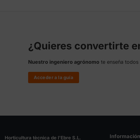
desde
desde
21,01 €
18,00 €
hasta
hasta
262,50 €
262,50 €
¿Quieres convertirte 
Nuestro ingeniero agrónomo
te enseña todos 
Acceder a la guía
Informació
Horticultura tècnica de l'Ebre S.L.