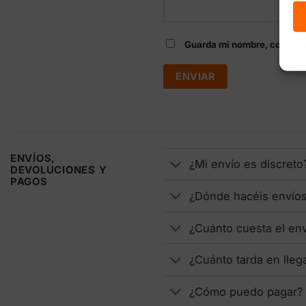
Guarda mi nombre, correo e
ENVÍOS,
¿Mi envío es discreto
DEVOLUCIONES Y
PAGOS
¿Dónde hacéis envío
¿Cuánto cuesta el en
¿Cuánto tarda en lleg
¿Cómo puedo pagar?