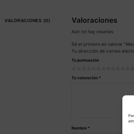
Valoraciones
VALORACIONES (0)
Aún no hay reseñas
Sé el primero en valorar “M
Tu dirección de correo elect
Tu puntuación
Tu valoración
*
Par
alm
Nombre
*