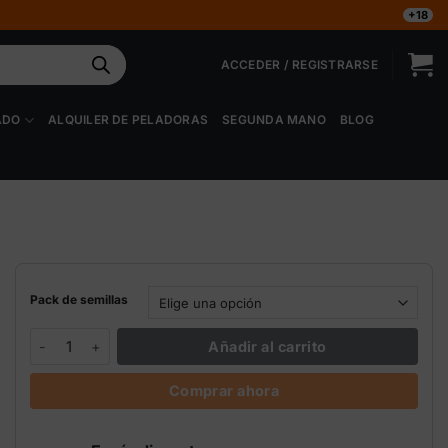
+18
ACCEDER / REGISTRARSE
ADO
ALQUILER DE PELADORAS
SEGUNDA MANO
BLOG
Pack de semillas
Medikit Auto Buddha Seeds cantidad
Añadir al carrito
Comprar ahora