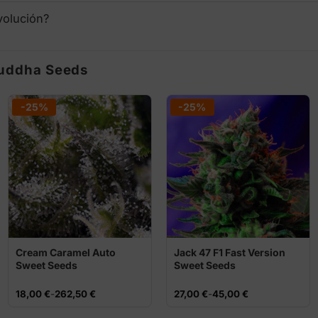
volución?
Buddha Seeds
-25%
-25%
Cream Caramel Auto
Jack 47 F1 Fast Version
Sweet Seeds
Sweet Seeds
Rango
Rango
18,00
€
-
262,50
€
27,00
€
-
45,00
€
de
de
precios:
precios: