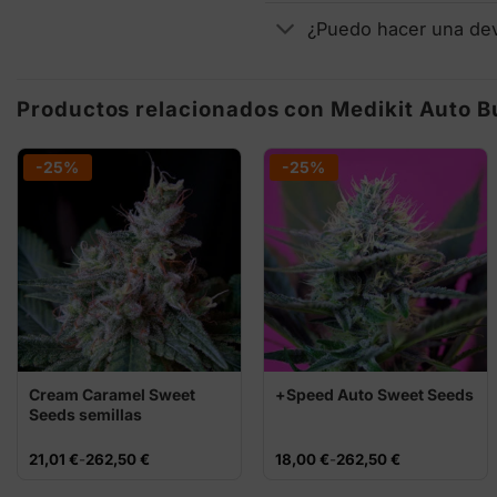
¿Puedo hacer una de
Productos relacionados con Medikit Auto 
-25%
-25%
Cream Caramel Sweet
+Speed Auto Sweet Seeds
Seeds semillas
feminizadas
Rango
Rango
21,01
€
-
262,50
€
18,00
€
-
262,50
€
de
de
precios:
precios: