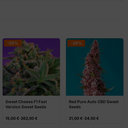
-25%
-25%
Sweet Cheese F1 Fast
Red Pure Auto CBD Sweet
Version Sweet Seeds
Seeds
Rango
Rango
15,00
€
-
262,50
€
21,00
€
-
34,50
€
de
de
precios:
precios: