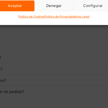
Aceptar
Denegar
Configurar
lectrónico y web en este navegador para la próxima vez que comente
Política de Cookies
Política de Privacidad
Aviso Legal
?
s?
vío?
ar mi pedido?