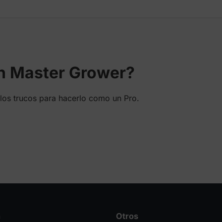
desde
desde
18,00 €
27,00 €
hasta
hasta
262,50 €
45,00 €
en Master Grower?
los trucos para hacerlo como un Pro.
n
Otros