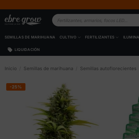
Saltar
al
Búsqueda
contenido
de
productos
SEMILLAS DE MARIHUANA
CULTIVO
FERTILIZANTES
ILUMIN
LIQUIDACIÓN
Inicio
/
Semillas de marihuana
/
Semillas autoflorecientes
-25%