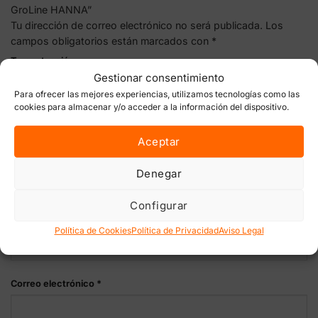
GroLine HANNA”
Tu dirección de correo electrónico no será publicada.
Los
campos obligatorios están marcados con
*
Tu puntuación
Gestionar consentimiento
Para ofrecer las mejores experiencias, utilizamos tecnologías como las
Tu valoración
*
cookies para almacenar y/o acceder a la información del dispositivo.
Aceptar
Denegar
Configurar
Nombre
*
Política de Cookies
Política de Privacidad
Aviso Legal
Correo electrónico
*