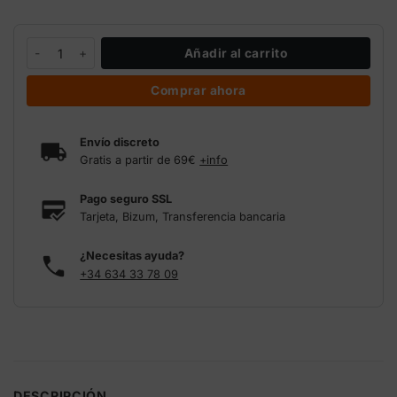
Medidor pH suelo profesional GroLine HANNA cantidad
Añadir al carrito
Comprar ahora
Envío discreto
Gratis a partir de 69€
+info
Pago seguro SSL
Tarjeta, Bizum, Transferencia bancaria
¿Necesitas ayuda?
+34 634 33 78 09
DESCRIPCIÓN