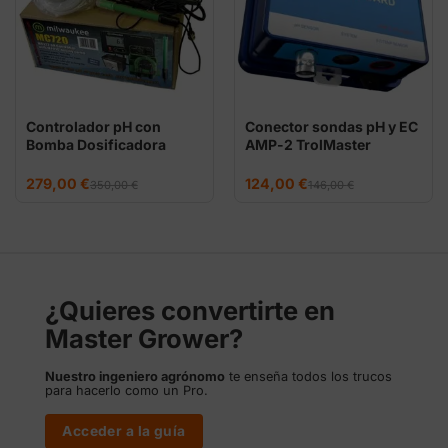
Controlador pH con
Conector sondas pH y EC
Bomba Dosificadora
AMP-2 TrolMaster
Milwaukee MC720
El
El
El
El
279,00
€
124,00
€
350,00
€
146,00
€
precio
precio
precio
precio
original
actual
original
actual
era:
es:
era:
es:
350,00 €.
279,00 €.
146,00 €.
124,00 €.
¿Quieres convertirte en
Master Grower?
Nuestro ingeniero agrónomo
te enseña todos los trucos
para hacerlo como un Pro.
Acceder a la guía