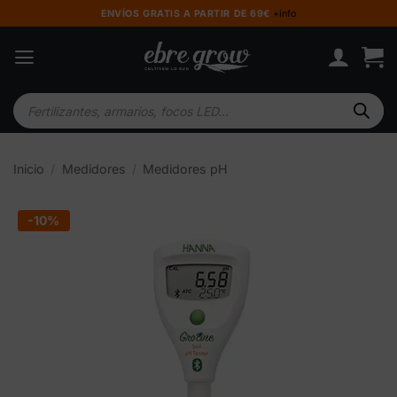
Saltar
ENVÍOS GRATIS A PARTIR DE 69€
+info
al
contenido
Búsqueda
de
productos
Inicio
/
Medidores
/
Medidores pH
-10%