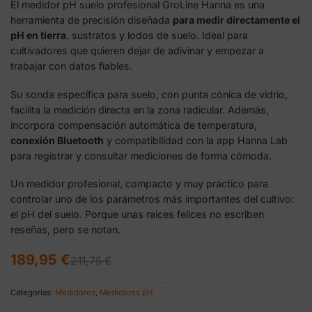
El medidor pH suelo profesional GroLine Hanna es una
herramienta de precisión diseñada
para medir directamente el
pH en tierra
, sustratos y lodos de suelo. Ideal para
cultivadores que quieren dejar de adivinar y empezar a
trabajar con datos fiables.
Su sonda específica para suelo, con punta cónica de vidrio,
facilita la medición directa en la zona radicular. Además,
incorpora compensación automática de temperatura,
conexión Bluetooth
y compatibilidad con la app Hanna Lab
para registrar y consultar mediciones de forma cómoda.
Un medidor profesional, compacto y muy práctico para
controlar uno de los parámetros más importantes del cultivo:
el pH del suelo. Porque unas raíces felices no escriben
reseñas, pero se notan.
El
El
189,95
€
211,75
€
precio
precio
original
actual
era:
es:
Categorías:
Medidores
,
Medidores pH
211,75 €.
189,95 €.