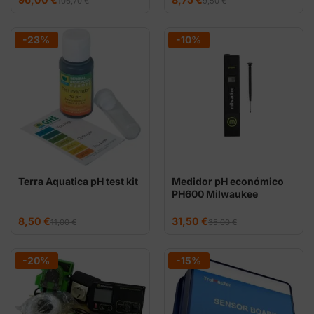
106,70
€
9,50
€
precio
precio
precio
precio
original
actual
original
actual
era:
es:
era:
es:
106,70 €.
96,00 €.
9,50 €.
8,75 €.
-23%
-10%
Terra Aquatica pH test kit
Medidor pH económico
PH600 Milwaukee
El
El
El
El
8,50
€
31,50
€
11,00
€
35,00
€
precio
precio
precio
precio
original
actual
original
actual
era:
es:
era:
es:
11,00 €.
8,50 €.
35,00 €.
31,50 €.
-20%
-15%