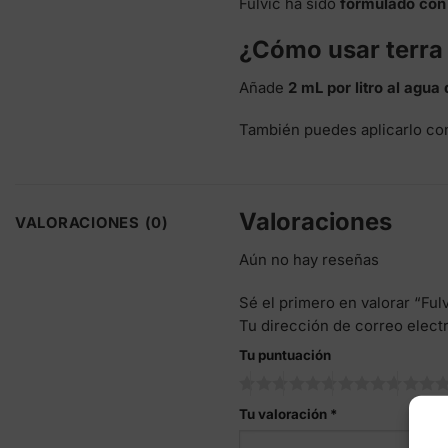
Fulvic ha sido
formulado con 
¿Cómo usar terra 
Añade
2 mL por litro al agua 
También puedes aplicarlo c
Valoraciones
VALORACIONES (0)
Aún no hay reseñas
Sé el primero en valorar “Fu
Tu dirección de correo elect
Tu puntuación
Tu valoración
*