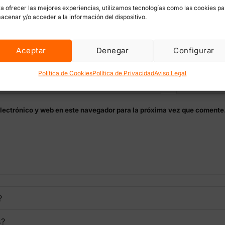
a ofrecer las mejores experiencias, utilizamos tecnologías como las cookies pa
acenar y/o acceder a la información del dispositivo.
Aceptar
Denegar
Configurar
Correo electró
Política de Cookies
Política de Privacidad
Aviso Legal
lectrónico y web en este navegador para la próxima vez que comente
?
s?