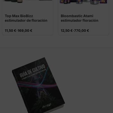
Top Max BioBizz
Bloombastic Atami
estimulador de floración
estimulador floración
orgánico
Rango
Rango
11,50
€
-
169,00
€
12,50
€
-
770,00
€
de
de
precios:
precios:
desde
desde
11,50 €
12,50 €
hasta
hasta
169,00 €
770,00 €