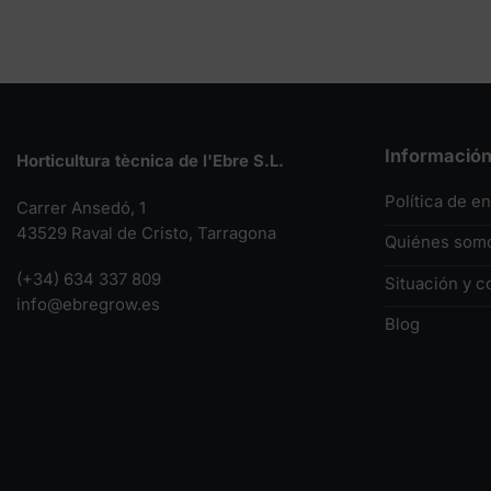
Informació
Horticultura tècnica de l'Ebre S.L.
Política de e
Carrer Ansedó, 1
43529 Raval de Cristo, Tarragona
Quiénes som
(+34) 634 337 809
Situación y c
info@ebregrow.es
Blog