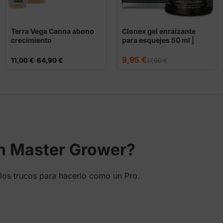
Terra Vega Canna abono
Clonex gel enraizante
crecimiento
para esquejes 50 ml |
Growth Technology
El
El
9,95
€
Rango
11,00
€
-
64,90
€
17,90
€
precio
precio
de
original
actual
precios:
era:
es:
desde
17,90 €.
9,95 €.
11,00 €
hasta
64,90 €
en Master Grower?
los trucos para hacerlo como un Pro.