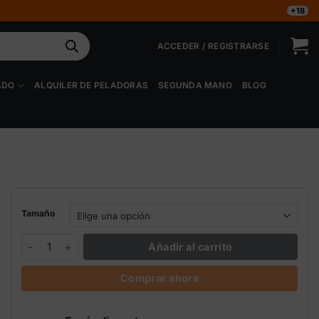
+18
ACCEDER / REGISTRARSE
ADO
ALQUILER DE PELADORAS
SEGUNDA MANO
BLOG
Tamaño
Fulvic Terra Aquatica - Diamond Nectar cantidad
Añadir al carrito
Comprar ahora