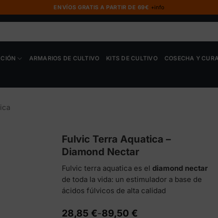
ENVÍOS GRATIS A PARTIR DE 69€
+info
ACIÓN
ARMARIOS DE CULTIVO
KITS DE CULTIVO
COSECHA Y CUR
ica
Fulvic Terra Aquatica –
Diamond Nectar
Fulvic terra aquatica es el
diamond nectar
de toda la vida: un estimulador a base de
ácidos fúlvicos de alta calidad
Rango
28,85
€
-
89,50
€