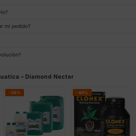
vío?
ar mi pedido?
volución?
quatica – Diamond Nectar
-36%
-44%