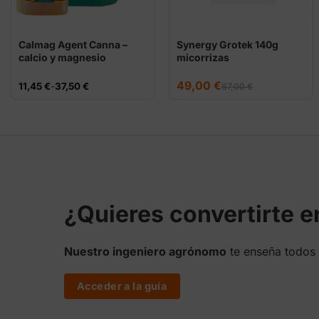
Calmag Agent Canna –
Synergy Grotek 140g
calcio y magnesio
micorrizas
El
El
49,00
€
Rango
11,45
€
-
37,50
€
67,00
€
precio
precio
de
original
actual
precios:
era:
es:
desde
67,00 €.
49,00 €.
11,45 €
hasta
37,50 €
¿Quieres convertirte 
Nuestro ingeniero agrónomo
te enseña todos 
Acceder a la guía