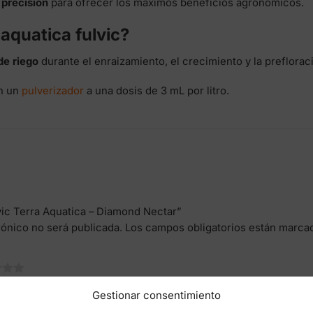
precisión
para ofrecer los máximos beneficios agronómicos.
aquatica fulvic?
de riego
durante el enraizamiento, el crecimiento y la preflorac
on un
pulverizador
a una dosis de 3 mL por litro.
lvic Terra Aquatica – Diamond Nectar”
rónico no será publicada.
Los campos obligatorios están marc
Gestionar consentimiento