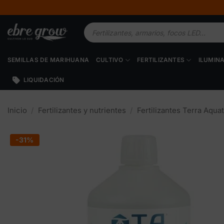
Saltar
al
Búsqueda
contenido
de
productos
SEMILLAS DE MARIHUANA
CULTIVO
FERTILIZANTES
ILUMIN
LIQUIDACIÓN
Inicio
/
Fertilizantes y nutrientes
/
Fertilizantes Terra Aquat
-31%