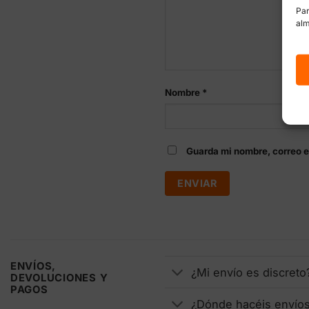
Par
alm
Nombre
*
Guarda mi nombre, correo e
ENVÍOS,
¿Mi envío es discreto
DEVOLUCIONES Y
PAGOS
¿Dónde hacéis envío