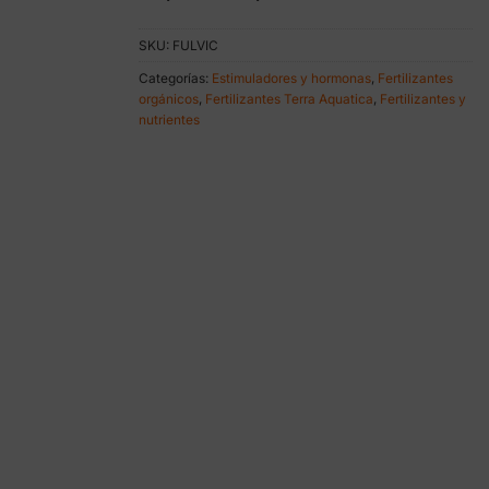
de
precios:
SKU:
FULVIC
desde
28,85 €
Categorías:
Estimuladores y hormonas
,
Fertilizantes
hasta
orgánicos
,
Fertilizantes Terra Aquatica
,
Fertilizantes y
89,50 €
nutrientes