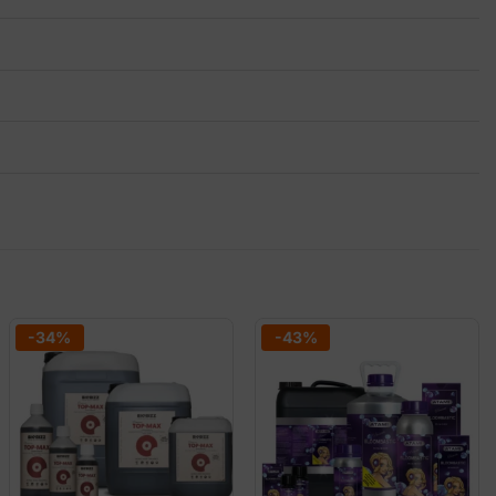
-34%
-43%