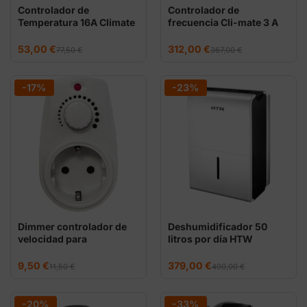
Controlador de
Controlador de
Temperatura 16A Climate
frecuencia Cli-mate 3 A
– regulación extractores
El
El
El
El
53,00
€
312,00
€
77,50
€
367,00
€
precio
precio
precio
precio
original
actual
original
actual
era:
es:
era:
es:
77,50 €.
53,00 €.
367,00 €.
312,00 €.
-17%
-23%
Dimmer controlador de
Deshumidificador 50
velocidad para
litros por día HTW
extractores
El
El
El
El
9,50
€
379,00
€
11,50
€
490,00
€
precio
precio
precio
precio
original
actual
original
actual
era:
es:
era:
es:
11,50 €.
9,50 €.
490,00 €.
379,00 €.
-20%
-33%