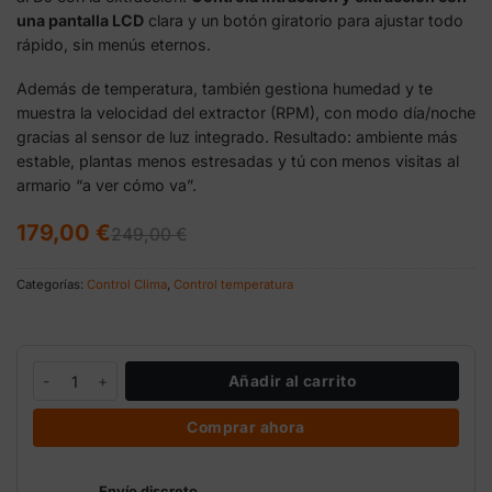
una pantalla LCD
clara y un botón giratorio para ajustar todo
rápido, sin menús eternos.
Además de temperatura, también gestiona humedad y te
muestra la velocidad del extractor (RPM), con modo día/noche
gracias al sensor de luz integrado. Resultado: ambiente más
estable, plantas menos estresadas y tú con menos visitas al
armario “a ver cómo va”.
El
El
179,00
€
249,00
€
precio
precio
original
actual
era:
es:
Categorías:
Control Clima
,
Control temperatura
249,00 €.
179,00 €.
Controlador temperatura digital GSE para 2 extractores cantidad
Añadir al carrito
Comprar ahora
Envío discreto