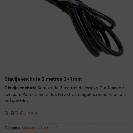
Clavija enchufe 2 metros 3×1 mm
Clavija enchufe
Schuko de 2 metros de largo y 3 x 1 mm de
sección. Para conectar los balastros magnéticos abiertos a la
red eléctrica.
El
El
3,95
€
4,75
€
precio
precio
original
actual
era:
es:
Categoría:
Accesorios iluminación
4,75 €.
3,95 €.