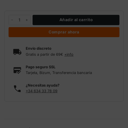
Clavija enchufe 2 metros 3x1 mm cantidad
Añadir al carrito
Comprar ahora
Envío discreto
Gratis a partir de 69€
+info
Pago seguro SSL
Tarjeta, Bizum, Transferencia bancaria
¿Necesitas ayuda?
+34 634 33 78 09