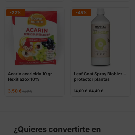
original
actual
precios:
era:
es:
desde
118,00 €.
95,00 €.
13,00 €
-22%
-45%
hasta
33,75 €
Acarin acaricida 10 gr
Leaf Coat Spray Biobizz –
Hexitiazox 10%
protector plantas
El
El
3,50
€
Rango
14,00
€
-
64,40
€
4,50
€
precio
precio
de
original
actual
precios:
era:
es:
desde
4,50 €.
3,50 €.
14,00 €
hasta
64,40 €
¿Quieres convertirte en