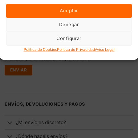
Aceptar
Correo electrónico
*
Denegar
Configurar
Guarda mi nombre, correo electrónico y web en este
Política de Cookies
Política de Privacidad
Aviso Legal
navegador para la próxima vez que comente.
ENVÍOS, DEVOLUCIONES Y PAGOS
¿Mi envío es discreto?
¿Dónde hacéis envíos?