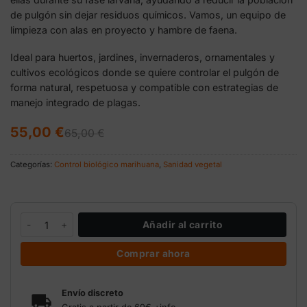
de pulgón sin dejar residuos químicos. Vamos, un equipo de
limpieza con alas en proyecto y hambre de faena.
Ideal para huertos, jardines, invernaderos, ornamentales y
cultivos ecológicos donde se quiere controlar el pulgón de
forma natural, respetuosa y compatible con estrategias de
manejo integrado de plagas.
El
El
55,00
€
65,00
€
precio
precio
original
actual
era:
es:
Categorías:
Control biológico marihuana
,
Sanidad vegetal
65,00 €.
55,00 €.
Chrysopa 1.000 depredadores pulgón cantidad
Añadir al carrito
Comprar ahora
Envío discreto