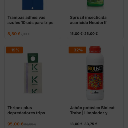
Trampas adhesivas
Spruzit insecticida
azules 10 uds para trips
acaricida Neudorff
El
El
5,50
€
Rango
15,00
€
-
25,00
€
7,00
€
precio
precio
de
original
actual
precios:
era:
es:
desde
7,00 €.
5,50 €.
15,00 €
-19%
-32%
hasta
25,00 €
Thripex plus
Jabón potásico Bioleat
depredadores trips
Trabe | Limpiador y
mojante
El
El
95,00
€
Rango
13,00
€
-
33,75
€
118,00
€
precio
precio
de