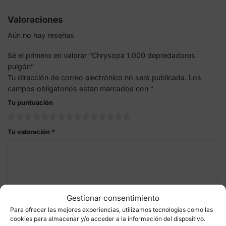
Valoraciones
Aún no hay reseñas
Sé el primero en valorar “Chrysopa 1.000 depredadores
pulgón”
Tu dirección de correo electrónico no será publicada.
Los
campos obligatorios están marcados con
*
Tu puntuación
Tu valoración
*
Gestionar consentimiento
Para ofrecer las mejores experiencias, utilizamos tecnologías como las
Nombre
*
cookies para almacenar y/o acceder a la información del dispositivo.