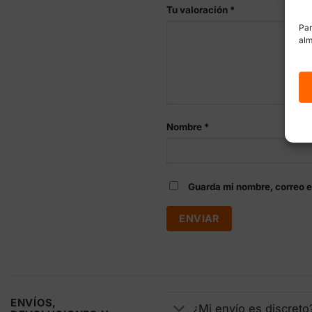
Tu valoración
*
Par
alm
Nombre
*
Guarda mi nombre, correo e
ENVÍOS,
¿Mi envío es discreto