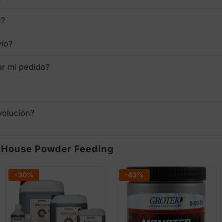
s?
vío?
ar mi pedido?
volución?
n House Powder Feeding
-30%
-43%