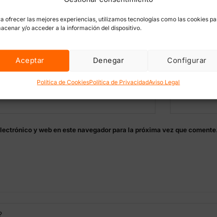
a ofrecer las mejores experiencias, utilizamos tecnologías como las cookies pa
acenar y/o acceder a la información del dispositivo.
Aceptar
Denegar
Configurar
Política de Cookies
Política de Privacidad
Aviso Legal
Correo electró
lectrónico y web en este navegador para la próxima vez que comente
?