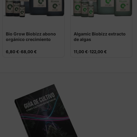
Bio Grow Biobizz abono
Algamic Biobizz extracto
orgánico crecimiento
de algas
Rango
Rango
6,80
€
-
68,00
€
11,00
€
-
122,00
€
de
de
precios:
precios:
desde
desde
6,80 €
11,00 €
hasta
hasta
68,00 €
122,00 €