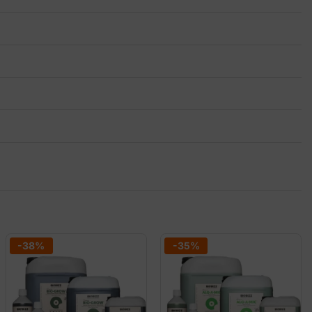
-38%
-35%