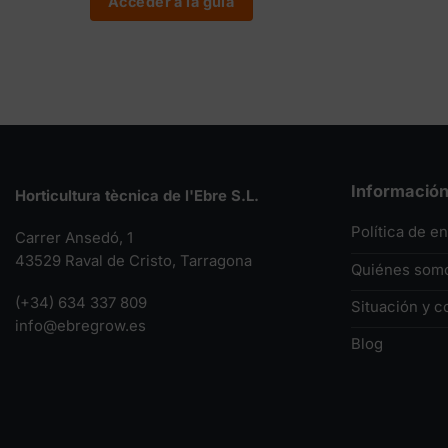
Acceder a la guía
Informació
Horticultura tècnica de l'Ebre S.L.
Política de e
Carrer Ansedó, 1
43529 Raval de Cristo, Tarragona
Quiénes som
(+34) 634 337 809
Situación y c
info@ebregrow.es
Blog