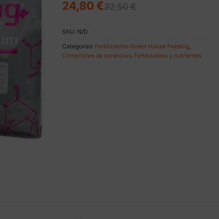
El
El
24,80
€
32,50
€
precio
precio
original
actual
era:
es:
SKU:
N/D
32,50 €.
24,80 €.
Categorías:
Fertilizantes Green House Feeding
,
Correctores de carencias
,
Fertilizantes y nutrientes