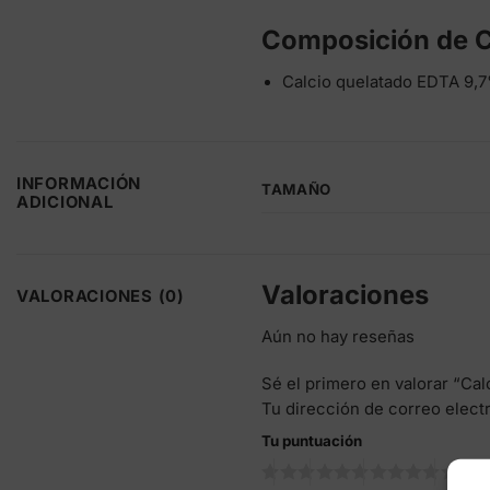
Composición de C
Calcio quelatado EDTA 9,
INFORMACIÓN
TAMAÑO
ADICIONAL
Valoraciones
VALORACIONES (0)
Aún no hay reseñas
Sé el primero en valorar “C
Tu dirección de correo elect
Tu puntuación