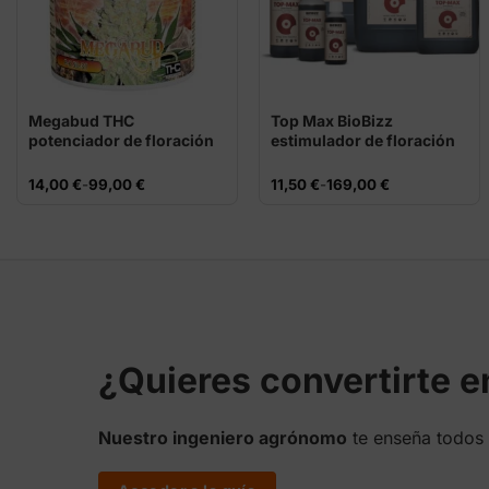
Megabud THC
Top Max BioBizz
potenciador de floración
estimulador de floración
PK
orgánico
Rango
Rango
14,00
€
-
99,00
€
11,50
€
-
169,00
€
de
de
precios:
precios:
desde
desde
14,00 €
11,50 €
hasta
hasta
99,00 €
169,00 €
¿Quieres convertirte 
Nuestro ingeniero agrónomo
te enseña todos 