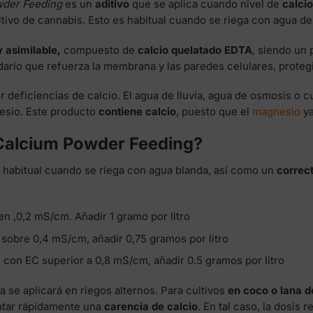
der Feeding
es un
aditivo
que se aplica cuando nivel de
calcio
tivo de cannabis. Esto es habitual cuando se riega con agua de
 asimilable,
compuesto de
calcio quelatado EDTA
, siendo un
ario que refuerza la membrana y las paredes celulares, proteg
r deficiencias de calcio. El agua de lluvia, agua de osmosis o 
esio. Este producto
contiene calcio
, puesto que el
magnesio
ya
 Calcium Powder Feeding?
habitual cuando se riega con agua blanda, así como un
correct
n ,0,2 mS/cm. Añadir 1 gramo por litro
sobre 0,4 mS/cm, añadir 0,75 gramos por litro
con EC superior a 0,8 mS/cm, añadir 0.5 gramos por litro
 se aplicará en riegos alternos. Para cultivos
en coco o lana d
ntar rápidamente una
carencia de calcio
. En tal caso, la dosi