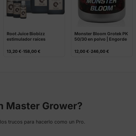
Root Juice Biobizz
Monster Bloom Grotek PK
estimulador raíces
50/30 en polvo | Engorde
floración
Rango
Rango
13,20
€
-
158,00
€
12,00
€
-
246,00
€
de
de
precios:
precios:
desde
desde
13,20 €
12,00 €
hasta
hasta
158,00 €
246,00 €
en Master Grower?
los trucos para hacerlo como un Pro.