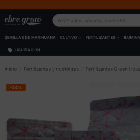
Saltar
al
Búsqueda
contenido
de
productos
SEMILLAS DE MARIHUANA
CULTIVO
FERTILIZANTES
ILUMIN
LIQUIDACIÓN
Inicio
/
Fertilizantes y nutrientes
/
Fertilizantes Green Hou
-24%