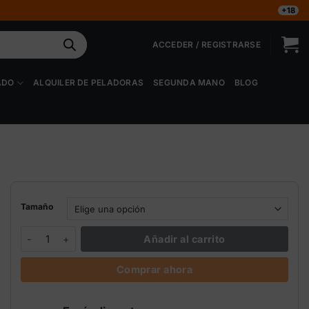
+18
ACCEDER / REGISTRARSE
ADO
ALQUILER DE PELADORAS
SEGUNDA MANO
BLOG
Tamaño
Calcium Green House Powder Feeding cantidad
Añadir al carrito
Comprar ahora