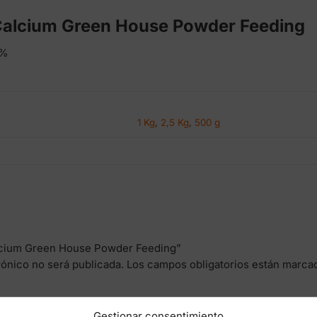
alcium Green House Powder Feeding
7%
1 Kg
,
2,5 Kg
,
500 g
alcium Green House Powder Feeding”
rónico no será publicada.
Los campos obligatorios están marc
Gestionar consentimiento