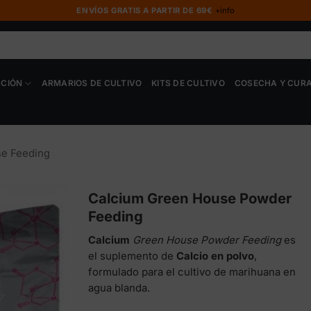
ENVÍOS GRATIS A PARTIR DE 69€
+info
ACIÓN
ARMARIOS DE CULTIVO
KITS DE CULTIVO
COSECHA Y CUR
se Feeding
Calcium Green House Powder
Feeding
Calcium
Green House Powder Feeding
es
el suplemento de
Calcio en polvo
,
formulado para el cultivo de marihuana en
agua blanda.