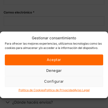
Correo electrónico
*
Guarda mi nombre, correo electrónico y web en este
Gestionar consentimiento
navegador para la próxima vez que comente.
Para ofrecer las mejores experiencias, utilizamos tecnologías como las
cookies para almacenar y/o acceder a la información del dispositivo.
Aceptar
Denegar
ENVÍOS, DEVOLUCIONES Y PAGOS
Configurar
Política de Cookies
Política de Privacidad
Aviso Legal
¿Mi envío es discreto?
¿Dónde hacéis envíos?