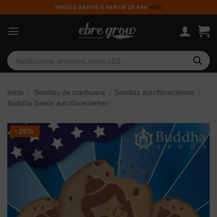
Saltar
ENVÍOS GRATIS A PARTIR DE 69€
+info
al
contenido
Búsqueda
de
productos
Inicio
/
Semillas de marihuana
/
Semillas autoflorecientes
/
Buddha Seeds autoflorecientes
-25%