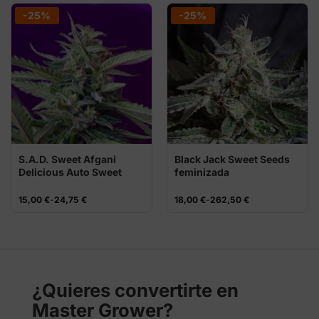
desde
desde
24,00 €
15,00 €
-25%
-25%
hasta
hasta
262,50 €
24,75 €
S.A.D. Sweet Afgani
Black Jack Sweet Seeds
Delicious Auto Sweet
feminizada
Seeds
Rango
Rango
15,00
€
-
24,75
€
18,00
€
-
262,50
€
de
de
precios:
precios:
desde
desde
15,00 €
18,00 €
hasta
hasta
24,75 €
262,50 €
¿Quieres convertirte en
Master Grower?