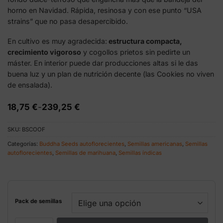
horno en Navidad. Rápida, resinosa y con ese punto “USA
strains” que no pasa desapercibido.
En cultivo es muy agradecida:
estructura compacta,
crecimiento vigoroso
y cogollos prietos sin pedirte un
máster. En interior puede dar producciones altas si le das
buena luz y un plan de nutrición decente (las Cookies no viven
de ensalada).
Rango
18,75
€
-
239,25
€
de
precios:
SKU:
BSCOOF
desde
18,75 €
Categorías:
Buddha Seeds autoflorecientes
,
Semillas americanas
,
Semillas
hasta
autoflorecientes
,
Semillas de marihuana
,
Semillas índicas
239,25 €
Pack de semillas
Buddha Auto Cookie Buddha Seeds cantidad