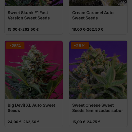
Sweet Skunk F1 Fast
Cream Caramel Auto
Version Sweet Seeds
Sweet Seeds
semillas
Rango
Rango
15,00
€
-
262,50
€
18,00
€
-
262,50
€
de
de
precios:
precios:
desde
desde
15,00 €
18,00 €
-25%
-25%
hasta
hasta
262,50 €
262,50 €
Big Devil XL Auto Sweet
Sweet Cheese Sweet
Seeds
Seeds feminizadas sabor
queso
Rango
Rango
24,00
€
-
262,50
€
15,00
€
-
24,75
€
de
de
precios:
precios: