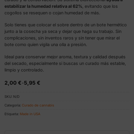
estabilizar la humedad relativa al 62%
, evitando que los
cogollos se resequen o cojan humedad de más.
Solo tienes que colocar el sobre dentro de un bote hermético
junto a la cosecha ya seca y dejar que haga su trabajo. Sin
complicaciones, sin inventos raros y sin tener que mirar el
bote como quien vigila una olla a presión.
Ideal para conservar mejor aroma, textura y calidad después
del secado, especialmente si buscas un curado más estable,
limpio y controlado.
Rango
2,00
€
-
5,95
€
de
precios:
SKU:
N/D
desde
2,00 €
Categoría:
Curado de cannabis
hasta
5,95 €
Etiqueta:
Made in USA