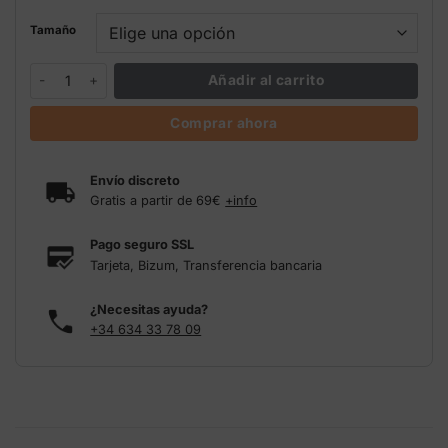
Tamaño
Sobres Boveda 62 para curado de cogollos cantidad
Añadir al carrito
Comprar ahora
Envío discreto
Gratis a partir de 69€
+info
Pago seguro SSL
Tarjeta, Bizum, Transferencia bancaria
¿Necesitas ayuda?
+34 634 33 78 09