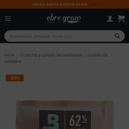
Saltar
ENVÍOS GRATIS A PARTIR DE 69€
+info
al
contenido
Búsqueda
de
productos
Inicio
/
Cosecha y curado de marihuana
/
Curado de
cannabis
-20%