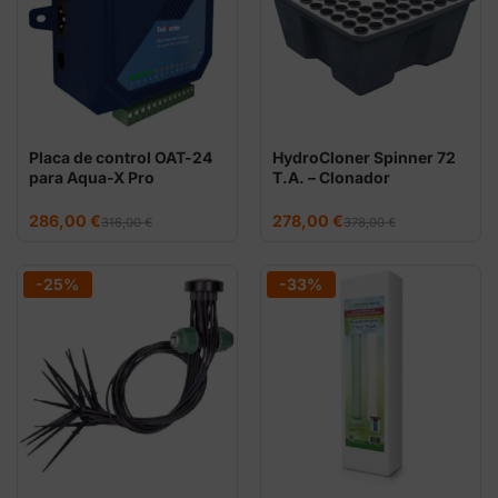
Placa de control OAT-24
HydroCloner Spinner 72
para Aqua-X Pro
T.A. – Clonador
TrolMaster – 12 salidas
hidropónico profesional
24V
de 72 esquejes
El
El
El
El
286,00
€
278,00
€
316,00
€
378,00
€
precio
precio
precio
precio
original
actual
original
actual
era:
es:
era:
es:
316,00 €.
286,00 €.
378,00 €.
278,00 €.
-25%
-33%