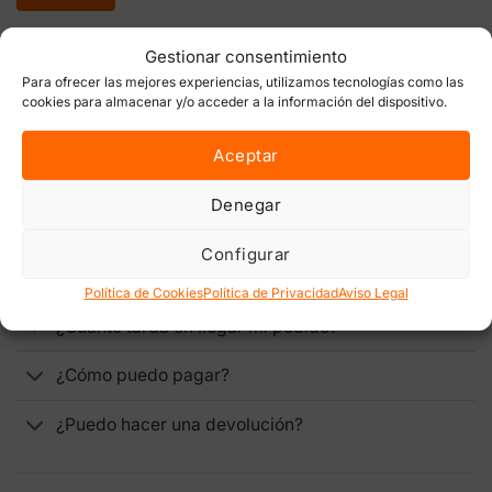
Gestionar consentimiento
Para ofrecer las mejores experiencias, utilizamos tecnologías como las
cookies para almacenar y/o acceder a la información del dispositivo.
ENVÍOS, DEVOLUCIONES Y PAGOS
Aceptar
¿Mi envío es discreto?
Denegar
¿Dónde hacéis envíos?
Configurar
¿Cuánto cuesta el envío?
Política de Cookies
Política de Privacidad
Aviso Legal
¿Cuánto tarda en llegar mi pedido?
¿Cómo puedo pagar?
¿Puedo hacer una devolución?