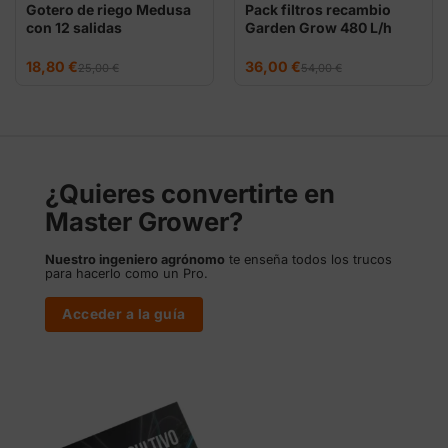
Gotero de riego Medusa
Pack filtros recambio
con 12 salidas
Garden Grow 480 L/h
El
El
El
El
18,80
€
36,00
€
25,00
€
54,00
€
precio
precio
precio
precio
original
actual
original
actual
era:
es:
era:
es:
25,00 €.
18,80 €.
54,00 €.
36,00 €.
¿Quieres convertirte en
Master Grower?
Nuestro ingeniero agrónomo
te enseña todos los trucos
para hacerlo como un Pro.
Acceder a la guía