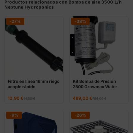
Productos relacionados con Bomba de aire 3500 L/h
Neptune Hydroponics
-27%
-38%
Filtro en línea 16mm riego
Kit Bomba de Presión
acople rápido
2500 Growmax Water
para Ósmosis Inversa
El
El
El
El
10,90
€
489,00
€
14,90
€
786,00
€
precio
precio
precio
precio
original
actual
original
actual
era:
es:
era:
es:
14,90 €.
10,90 €.
786,00 €.
489,00 €.
-9%
-26%