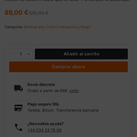
El
El
89,00
€
128,00
€
precio
precio
original
actual
era:
es:
Categorías:
Bombas aire
,
Cultivo hidropónico
,
Riego
128,00 €.
89,00 €.
Bomba de aire 3500 L/h Neptune Hydroponics cantidad
Añadir al carrito
Comprar ahora
Envío discreto
Gratis a partir de 69€
+info
Pago seguro SSL
Tarjeta, Bizum, Transferencia bancaria
¿Necesitas ayuda?
+34 634 33 78 09